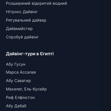
Розширений відкритий водний
Нітрокс Дайвінг
Рятувальний дайвер
Дайвмайстер
Спробуй дайвінг
Дайвінг-тури в Єгипті
Абу Гусун
Марса Ассалая
Абу Саватир
Махелег, Ель-Кусейр
Риф Елфінстон
Абу Дабаб