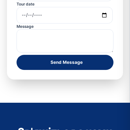
Tour date
Message
Send Message