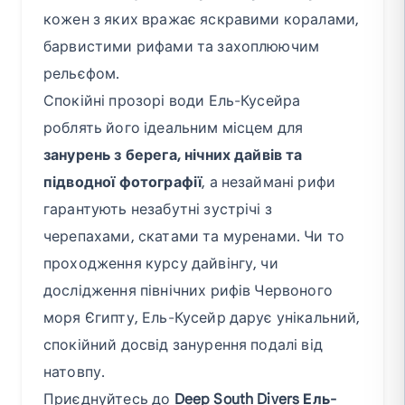
кожен з яких вражає яскравими коралами,
барвистими рифами та захоплюючим
рельєфом.
Спокійні прозорі води Ель-Кусейра
роблять його ідеальним місцем для
занурень з берега, нічних дайвів та
підводної фотографії
, а незаймані рифи
гарантують незабутні зустрічі з
черепахами, скатами та муренами. Чи то
проходження курсу дайвінгу, чи
дослідження північних рифів Червоного
моря Єгипту, Ель-Кусейр дарує унікальний,
спокійний досвід занурення подалі від
натовпу.
Приєднуйтесь до
Deep South Divers Ель-