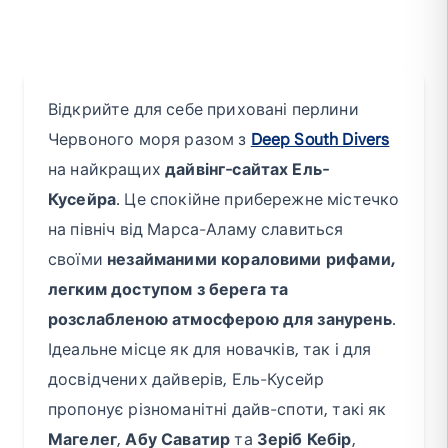
Відкрийте для себе приховані перлини
Червоного моря разом з
Deep South Divers
на найкращих
дайвінг-сайтах Ель-
Кусейра
. Це спокійне прибережне містечко
на північ від Марса-Аламу славиться
своїми
незайманими кораловими рифами,
легким доступом з берега та
розслабленою атмосферою для занурень
.
Ідеальне місце як для новачків, так і для
досвідчених дайверів, Ель-Кусейр
пропонує різноманітні дайв-споти, такі як
Магелег
,
Абу Саватир
та
Зеріб Кебір
,