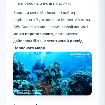
наполеони, а іноді й орляки.
Завдяки меншій кількості дайверів
порівняно з Хургадою чи Марса-Аламом,
Абу Саватір залишається
незайманим і
менш переповненим
, пропонуючи
дайверам більш
автентичний досвід
Червоного моря
.