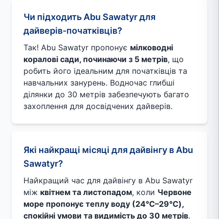
Чи підходить Abu Sawatyr для
дайверів-початківців?
Так! Abu Sawatyr пропонує
мілководні
коралові сади, починаючи з 5 метрів
, що
робить його ідеальним для початківців та
навчальних занурень. Водночас глибші
ділянки до 30 метрів забезпечують багато
захоплення для досвідчених дайверів.
Які найкращі місяці для дайвінгу в Abu
Sawatyr?
Найкращий час для дайвінгу в Abu Sawatyr
між
квітнем та листопадом
, коли
Червоне
море пропонує теплу воду (24°C–29°C),
спокійні умови та видимість до 30 метрів
.