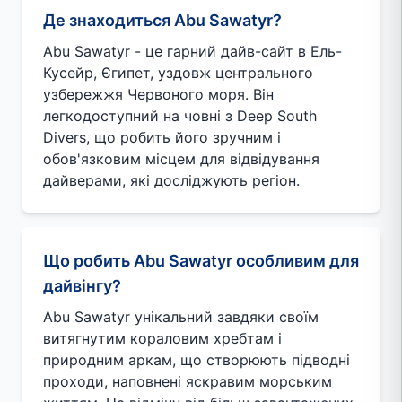
Де знаходиться Abu Sawatyr?
Abu Sawatyr - це гарний дайв-сайт в Ель-
Кусейр, Єгипет, уздовж центрального
узбережжя Червоного моря. Він
легкодоступний на човні з Deep South
Divers, що робить його зручним і
обов'язковим місцем для відвідування
дайверами, які досліджують регіон.
Що робить Abu Sawatyr особливим для
дайвінгу?
Abu Sawatyr унікальний завдяки своїм
витягнутим кораловим хребтам і
природним аркам, що створюють підводні
проходи, наповнені яскравим морським