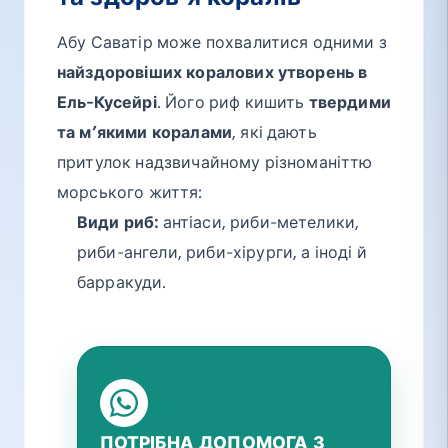
Абу Саватір може похвалитися одними з
найздоровіших коралових утворень в
Ель-Кусейрі
. Його риф кишить
твердими
та м’якими коралами
, які дають
притулок надзвичайному різноманіттю
морського життя:
Види риб:
антіаси, риби-метелики,
риби-ангели, риби-хірурги, а іноді й
барракуди.
ПОТРІБНА ДОПОМОГА З