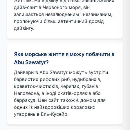
життям. На відміну від більш завантажених
дайв-сайтів Червоного моря, він
залишається незалюдненим і незайманим,
пропонуючи більш автентичний досвід
дайвінгу.
Яке морське життя я можу побачити в
Abu Sawatyr?
Дайвери в Abu Sawatyr можуть зустріти
барвистих рифових риб, нудибранхів,
креветок-чистюків, черепах, губанів
Наполеона, а іноді скатів-орляків або
барракуд. Цей сайт також є домом для
одних із найздоровіших коралових
утворень в Ель-Кусейр.