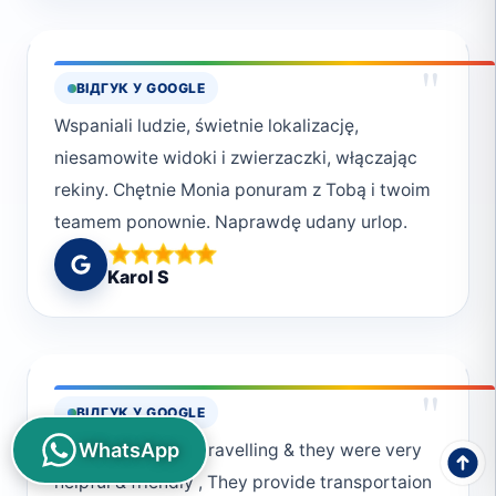
"
ВІДГУК У GOOGLE
Wspaniali ludzie, świetnie lokalizację,
niesamowite widoki i zwierzaczki, włączając
rekiny. Chętnie Monia ponuram z Tobą i twoim
teamem ponownie. Naprawdę udany urlop.
Karol S
"
ВІДГУК У GOOGLE
WhatsApp
First time for solo travelling & they were very
helpful & friendly , They provide transportaion