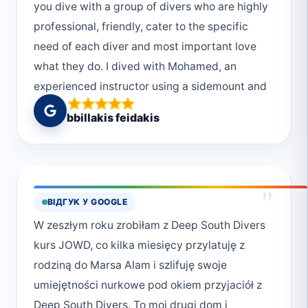
you dive with a group of divers who are highly
professional, friendly, cater to the specific
need of each diver and most important love
what they do. I dived with Mohamed, an
experienced instructor using a sidemount and
an old Hassan (not that old, but he is the old
bbillakis feidakis
Hassan since there are 3 more young
Hassans). Definitely try diving in elphinstone
reef, it's some of the most healthy coral in the
red sea. Thank you so much Deep South
"
ВІДГУК У GOOGLE
divers! Highly recommended!
W zeszłym roku zrobiłam z Deep South Divers
kurs JOWD, co kilka miesięcy przylatuję z
rodziną do Marsa Alam i szlifuję swoje
umiejętności nurkowe pod okiem przyjaciół z
Deep South Divers. To moj drugi dom i