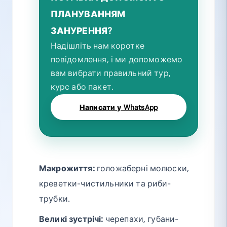
ПЛАНУВАННЯМ
ЗАНУРЕННЯ?
Надішліть нам коротке
повідомлення, і ми допоможемо
вам вибрати правильний тур,
курс або пакет.
Написати у WhatsApp
Макрожиття:
голожаберні молюски,
креветки-чистильники та риби-
трубки.
Великі зустрічі:
черепахи, губани-