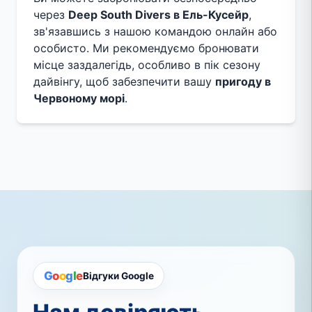
через
Deep South Divers в Ель-Кусейр
,
зв'язавшись з нашою командою онлайн або
особисто. Ми рекомендуємо бронювати
місце заздалегідь, особливо в пік сезону
дайвінгу, щоб забезпечити вашу
пригоду в
Червоному морі
.
G
o
o
g
l
e
Відгуки Google