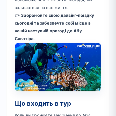
допоможе вам створити спогади, які
залишаться на все життя.
👉
Забронюйте свою дайвінг-поїздку
сьогодні та забезпечте собі місце в
нашій наступній пригоді до Абу
Саватіра.
Що входить в тур
Коли ви бронюєте занурення до Абу