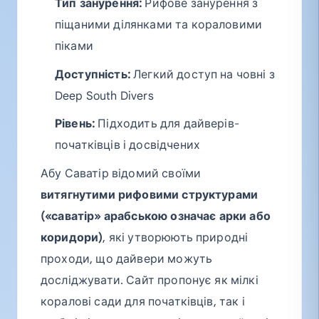
Тип занурення:
Рифове занурення з
піщаними ділянками та кораловими
піками
Доступність:
Легкий доступ на човні з
Deep South Divers
Рівень:
Підходить для дайверів-
початківців і досвідчених
Абу Саватір відомий своїми
витягнутими рифовими структурами
(«саватір» арабською означає арки або
коридори)
, які утворюють природні
проходи, що дайвери можуть
досліджувати. Сайт пропонує як мілкі
коралові сади для початківців, так і