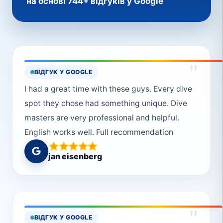
на основі 744+ відгуків у Google
"
ВІДГУК У GOOGLE
I had a great time with these guys. Every dive
spot they chose had something unique. Dive
masters are very professional and helpful.
English works well. Full recommendation
jan eisenberg
"
ВІДГУК У GOOGLE