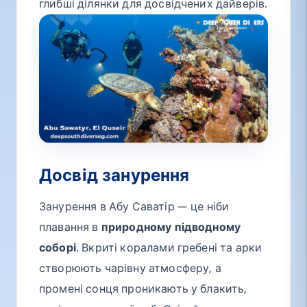
глибші ділянки для досвідчених дайверів.
Досвід занурення
Занурення в Абу Саватір — це ніби
плавання в
природному підводному
соборі
. Вкриті коралами гребені та арки
створюють чарівну атмосферу, а
промені сонця проникають у блакить,