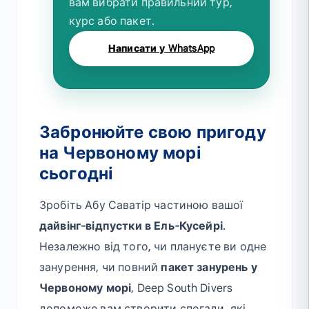
вам вибрати правильний тур,
курс або пакет.
Написати у WhatsApp
Забронюйте свою пригоду
на Червоному морі
сьогодні
Зробіть Абу Саватір частиною вашої
дайвінг-відпустки в Ель-Кусейрі
.
Незалежно від того, чи плануєте ви одне
занурення, чи повний
пакет занурень у
Червоному морі
, Deep South Divers