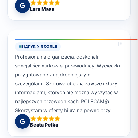
from the hotel was possible. We would choose
Lara Maas
Deep South Divers every single time again!
And thanks to the really helpful and friendly
crew! :)
"
ВІДГУК У GOOGLE
Profesjonalna organizacja, doskonali
specjaliści: nurkowie, przewodnicy. Wycieczki
przygotowane z najdrobniejszymi
szczegółami. Szefowa obecna zawsze i służy
informacjami, których nie można wyczytać w
najlepszych przewodnikach. POLECAM👍
Skorzystam w oferty biura na pewno przy
kolejnej wizycie w Marsa Alam
Beata Pelka