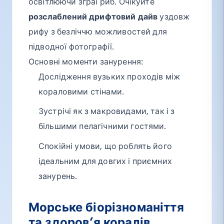
освітлюючи зграї риб. Очікуйте
розслаблений дрифтовий дайв
уздовж
рифу з безліччю можливостей для
підводної фотографії.
Основні моменти занурення:
Дослідження вузьких проходів між
кораловими стінами.
Зустрічі як з макровидами, так і з
більшими пелагічними гостями.
Спокійні умови, що роблять його
ідеальним для довгих і приємних
занурень.
Морське біорізноманіття
та здоров’я коралів