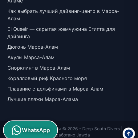
Аламе
Как выбрать лучший дайвинг-центр в Марса-
Алам
El Quseir — скрытая жемчужина Египта для
дайвинга
Дюгонь Марса-Алам
Акулы Марса-Алам
Снорклинг в Марса-Алам
Коралловый риф Красного моря
Плавание с дельфинами в Марса-Алам
Лучшие пляжи Марса-Алама
Все права защищены © 2026 -
Deep South Divers
|
WhatsApp
Разработано
Jawda