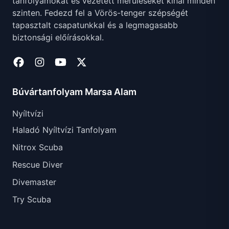
tanfolyamokat és vezetett merüléseket kínál minden
szinten. Fedezd fel a Vörös-tenger szépségét
tapasztalt csapatunkkal és a legmagasabb
biztonsági előírásokkal.
Búvártanfolyam Marsa Alam
Nyíltvízi
Haladó Nyíltvízi Tanfolyam
Nitrox Scuba
Rescue Diver
Divemaster
Try Scuba