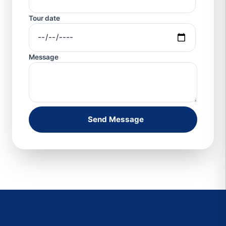
Tour date
Message
Send Message