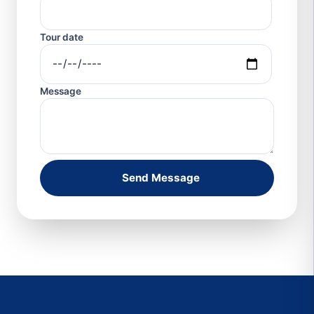
Tour date
Message
Send Message