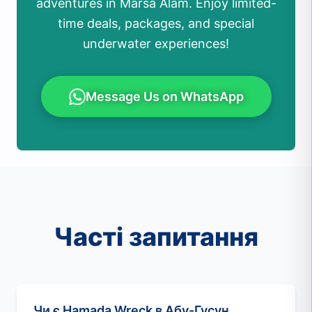
adventures in Marsa Alam. Enjoy limited-
time deals, packages, and special
underwater experiences!
Message Us on WhatsApp
Часті запитання
Чи є Hamada Wreck в Абу-Гусун