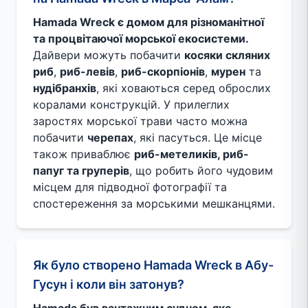
Hamada Wreck є домом для різноманітної
та процвітаючої морської екосистеми.
Дайвери можуть побачити
косяки скляних
риб
,
риб-левів
,
риб-скорпіонів
,
мурен
та
нудібранхів
, які ховаються серед оброслих
коралами конструкцій. У прилеглих
заростях морської трави часто можна
побачити
черепах
, які пасуться. Це місце
також приваблює
риб-метеликів, риб-
папуг та груперів
, що робить його чудовим
місцем для підводної фотографії та
спостереження за морськими мешканцями.
Як було створено Hamada Wreck в Абу-
Гусун і коли він затонув?