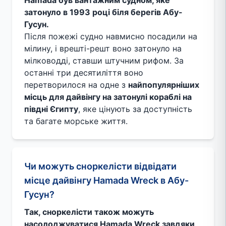
Hamada був вантажним судном, яке
затонуло в 1993 році біля берегів Абу-
Гусун.
Після пожежі судно навмисно посадили на
мілину, і врешті-решт воно затонуло на
мілководді, ставши штучним рифом. За
останні три десятиліття воно
перетворилося на одне з
найпопулярніших
місць для дайвінгу на затонулі кораблі на
півдні Єгипту
, яке цінують за доступність
та багате морське життя.
Чи можуть сноркелісти відвідати
місце дайвінгу Hamada Wreck в Абу-
Гусун?
Так, сноркелісти також можуть
насолоджуватися Hamada Wreck завдяки