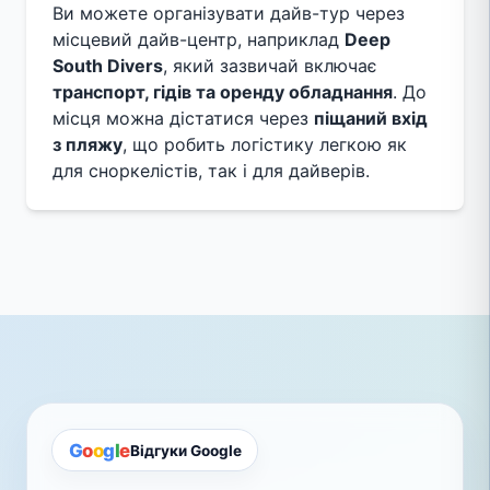
Ви можете організувати дайв-тур через
місцевий дайв-центр, наприклад
Deep
South Divers
, який зазвичай включає
транспорт, гідів та оренду обладнання
. До
місця можна дістатися через
піщаний вхід
з пляжу
, що робить логістику легкою як
для сноркелістів, так і для дайверів.
G
o
o
g
l
e
Відгуки Google