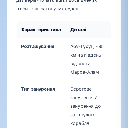
дайверів-початківців і досвідчених
любителів затонулих суден.
Характеристика
Деталі
Розташування
Абу-Гусун, ~85
км на південь
від міста
Марса-Алам
Тип занурення
Берегове
занурення /
занурення до
затонулого
корабля