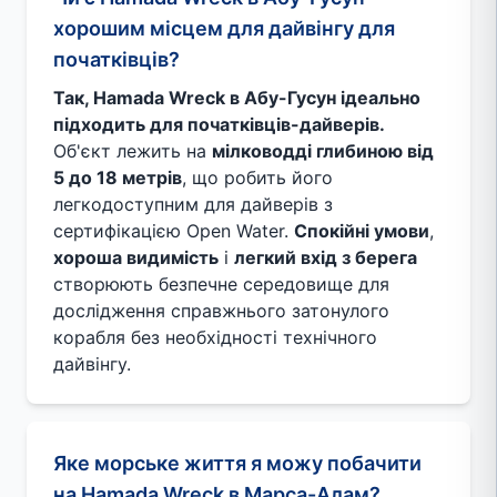
хорошим місцем для дайвінгу для
початківців?
Так, Hamada Wreck в Абу-Гусун ідеально
підходить для початківців-дайверів.
Об'єкт лежить на
мілководді глибиною від
5 до 18 метрів
, що робить його
легкодоступним для дайверів з
сертифікацією Open Water.
Спокійні умови
,
хороша видимість
і
легкий вхід з берега
створюють безпечне середовище для
дослідження справжнього затонулого
корабля без необхідності технічного
дайвінгу.
Яке морське життя я можу побачити
на Hamada Wreck в Марса-Алам?