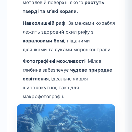
металевій поверхні якого
ростуть
тверді та м’які корали
.
Навколишній риф
: За межами корабля
лежить здоровий схил рифу з
кораловими бомі
, піщаними
ділянками та луками морської трави.
Фотографічні можливості
: Мілка
глибина забезпечує
чудове природне
освітлення
, ідеальне як для
ширококутної, так і для
макрофотографії.