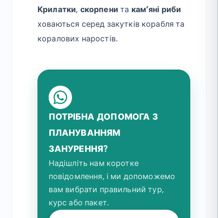
Крилатки
,
скорпени
та
кам’яні риби
ховаються серед закутків корабля та
коралових наростів.
ПОТРІБНА ДОПОМОГА З
ПЛАНУВАННЯМ
ЗАНУРЕННЯ?
Надішліть нам коротке
повідомлення, і ми допоможемо
вам вибрати правильний тур,
курс або пакет.