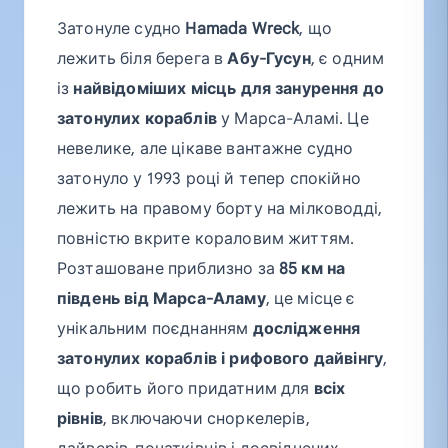
Затонуле судно
Hamada Wreck
, що
лежить біля берега в
Абу-Гусун
, є одним
із
найвідоміших місць для занурення до
затонулих кораблів
у Марса-Аламі. Це
невелике, але цікаве вантажне судно
затонуло у 1993 році й тепер спокійно
лежить на правому борту на мілководді,
повністю вкрите кораловим життям.
Розташоване приблизно за
85 км на
південь від Марса-Аламу
, це місце є
унікальним поєднанням
дослідження
затонулих кораблів і рифового дайвінгу
,
що робить його придатним для
всіх
рівнів
, включаючи сноркелерів,