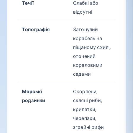
Течії
Слабкі або
відсутні
Топографія
Затонулий
корабель на
піщаному схилі,
оточений
кораловими
садами
Морські
Скорпени,
родзинки
скляні риби,
крилатки,
черепахи,
зграйні рифи