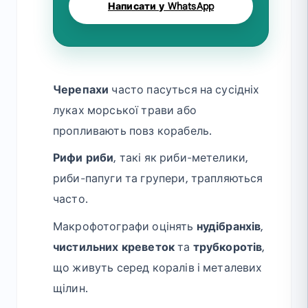
Написати у WhatsApp
Черепахи
часто пасуться на сусідніх
луках морської трави або
пропливають повз корабель.
Рифи риби
, такі як риби-метелики,
риби-папуги та групери, трапляються
часто.
Макрофотографи оцінять
нудібранхів
,
чистильних креветок
та
трубкоротів
,
що живуть серед коралів і металевих
щілин.