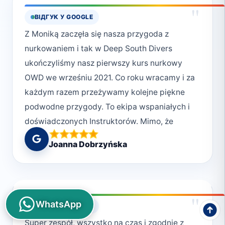
"
ВІДГУК У GOOGLE
Z Moniką zaczęła się nasza przygoda z
nurkowaniem i tak w Deep South Divers
ukończyliśmy nasz pierwszy kurs nurkowy
OWD we wrześniu 2021. Co roku wracamy i za
każdym razem przeżywamy kolejne piękne
podwodne przygody. To ekipa wspaniałych i
doświadczonych Instruktorów. Mimo, że
mamy ukończony podstawowy stopień kursu,
Joanna Dobrzyńska
to zawsze jesteśmy obdarowani dużą
dawkom nowej dodatkowej wiedzy. Czujemy
się bardzo dobrze zaopiekowani a to
wszystko w cudownej atmosferze. Duży
"
WhatsApp
ВІДГУК У GOOGLE
wybór możliwości miejsc nurkowych. Bardzo
Super zespół, wszystko na czas i zgodnie z
dobre zaplecze z bazą nurkową, sprzęt