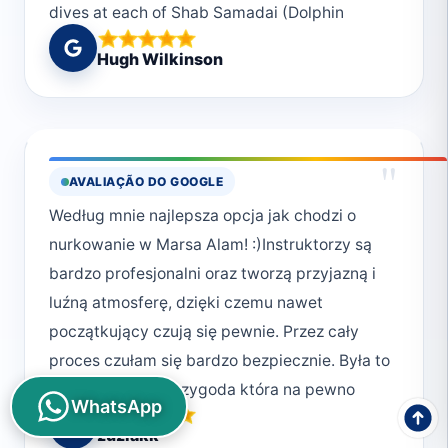
dives at each of Shab Samadai (Dolphin
House) and Marsa Gabal el Roses were our
Hugh Wilkinson
favourites. We also dived Elphinstone. An
early start at sunrise over a placid sea. The
site was impressive but sadly there were no
sharks around.
"
AVALIAÇÃO DO GOOGLE
Według mnie najlepsza opcja jak chodzi o
nurkowanie w Marsa Alam! :)Instruktorzy są
bardzo profesjonalni oraz tworzą przyjazną i
luźną atmosferę, dzięki czemu nawet
początkujący czują się pewnie. Przez cały
proces czułam się bardzo bezpiecznie. Była to
niezapomniana przygoda która na pewno
WhatsApp
będę chciała powtórzyć!:)
zuziakk