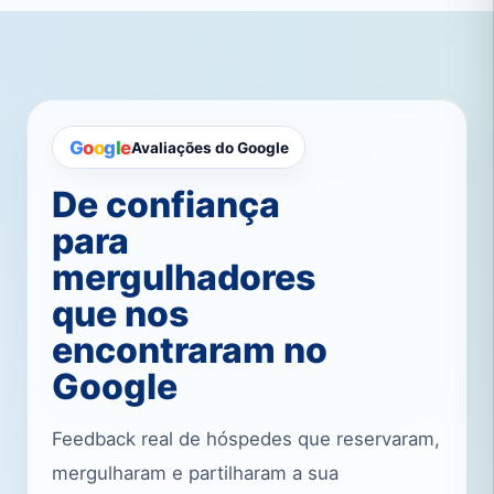
G
o
o
g
l
e
Avaliações do Google
De confiança
para
mergulhadores
que nos
encontraram no
Google
Feedback real de hóspedes que reservaram,
mergulharam e partilharam a sua