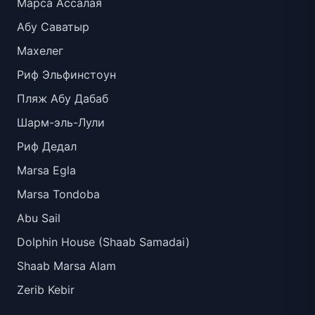
Марса Ассалая
Абу Саватыр
Махелег
Риф Эльфинстоун
Пляж Абу Дабаб
Шарм-эль-Лули
Риф Дедал
Marsa Egla
Marsa Tondoba
Abu Sail
Dolphin House (Shaab Samadai)
Shaab Marsa Alam
Zerib Kebir