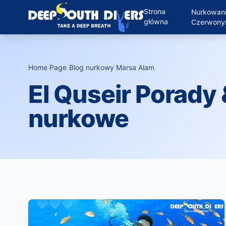
Strona
Nurkowan
główna
Czerwon
Home Page
›
Blog nurkowy Marsa Alam
›
El Quseir Porady
nurkowe