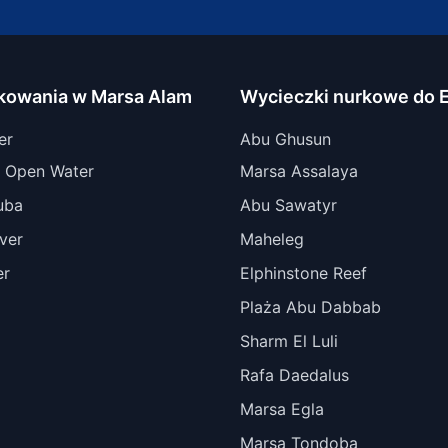
rkowania w Marsa Alam
Wycieczki nurkowe do E
er
Abu Ghusun
 Open Water
Marsa Assalaya
uba
Abu Sawatyr
ver
Maheleg
er
Elphinstone Reef
Plaża Abu Dabbab
Sharm El Luli
Rafa Daedalus
Marsa Egla
Marsa Tondoba