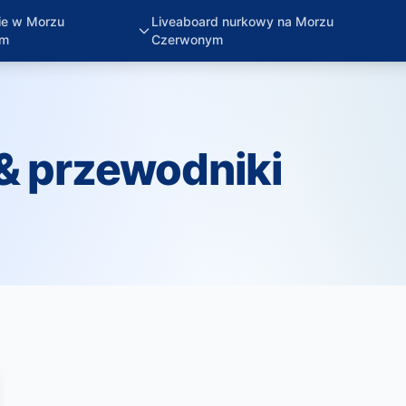
ie w Morzu
Liveaboard nurkowy na Morzu
ym
Czerwonym
 & przewodniki