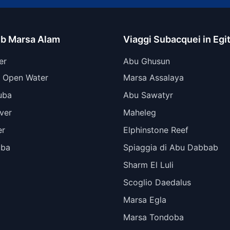
ub Marsa Alam
Viaggi Subacquei in Egi
er
Abu Ghusun
 Open Water
Marsa Assalaya
uba
Abu Sawatyr
ver
Maheleg
er
Elphinstone Reef
uba
Spiaggia di Abu Dabbab
Sharm El Luli
Scoglio Daedalus
Marsa Egla
Marsa Tondoba