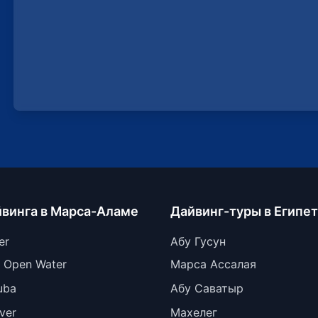
йвинга в Марса-Аламе
Дайвинг-туры в Египет
er
Абу Гусун
 Open Water
Марса Ассалая
uba
Абу Саватыр
ver
Махелег