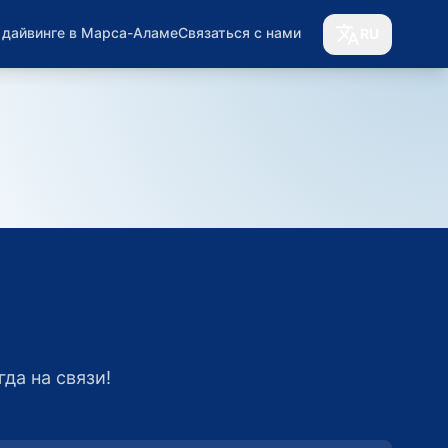
о дайвинге в Марса-Аламе
Связаться с нами
RU
да на связи!