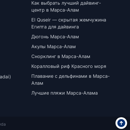
Как выбрать лучший дайвинг-
центр в Марса-Алам
El Quseir — скрытая жемчужина
Египта для дайвинга
Дюгонь Марса-Алам
Акулы Марса-Алам
Снорклинг в Марса-Алам
Коралловый риф Красного моря
Плавание с дельфинами в Марса-
adai)
Алам
Лучшие пляжи Марса-Алама
wda