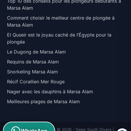
Top 10 des conseils pour les plongeurs débutants à
Marsa Alam
Comment choisir le meilleur centre de plongée à
Marsa Alam
El Quseir est le joyau caché de l’Égypte pour la
plongée
Le Dugong de Marsa Alam
Requins de Marsa Alam
Snorkeling Marsa Alam
Récif Corallien Mer Rouge
Nager avec les dauphins à Marsa Alam
Meilleures plages de Marsa Alam
Tous droits réservés © 2026 -
Deep South Divers
|
WhatsApp