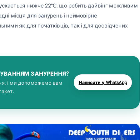
ускається нижче 22°C, що робить дайвінг можливим
юдні місця для занурень і неймовірне
ьними як для початківців, так і для досвідчених
НУВАННЯМ ЗАНУРЕННЯ?
Написати у WhatsApp
ня, і ми допоможемо вам
пакет.