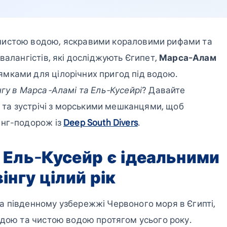
чистою водою, яскравими кораловими рифами та
валангістів, які досліджують Єгипет,
Марса-Алам
мками для цілорічних пригод під водою.
гу в Марса-Аламі та Ель-Кусейрі
? Давайте
и та зустрічі з морськими мешканцями, щоб
інг-подорож із
Deep South Divers
.
Ель-Кусейр є ідеальними
нгу цілий рік
а південному узбережжі Червоного моря в Єгипті,
одою та чистою водою протягом усього року.