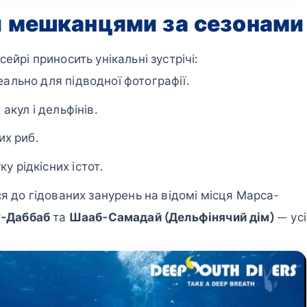
и мешканцями за сезонами
йрі приносить унікальні зустрічі:
ально для підводної фотографії.
акул і дельфінів.
их риб.
 рідкісних істот.
 до гідованих занурень на відомі місця Марса-
у-Даббаб
та
Шааб-Самадай (Дельфінячий дім)
— усі