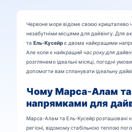
Червоне море відоме своєю кришталево 
незабутніми місцями для дайвінгу. Для ак
та
Ель-Кусейр
є двома найкращими напря
Але коли є
найкращий час року для дайвін
розглянемо ідеальні місяці, погодні умов
допомогти вам спланувати ідеальну дайв
Чому Марса-Алам та 
напрямками для дайві
Марса-Алам та Ель-Кусейр розташовані н
регіоні, відомому стабільною теплою пог