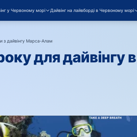
інг у Червоному морі
Дайвінг на лайвборді в Червоному морі
ки з дайвінгу Марса-Алам
›
оку для дайвінгу в