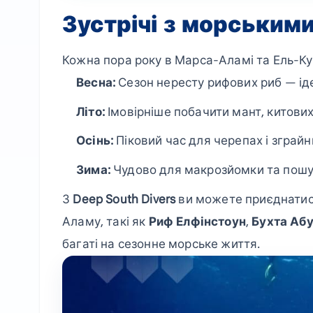
Зустрічі з морським
Кожна пора року в Марса-Аламі та Ель-Кусе
Весна:
Сезон нересту рифових риб — іде
Літо:
Імовірніше побачити мант, китових 
Осінь:
Піковий час для черепах і зграйн
Зима:
Чудово для макрозйомки та пошуку
З
Deep South Divers
ви можете приєднатися
Аламу, такі як
Риф Елфінстоун
,
Бухта Аб
багаті на сезонне морське життя.