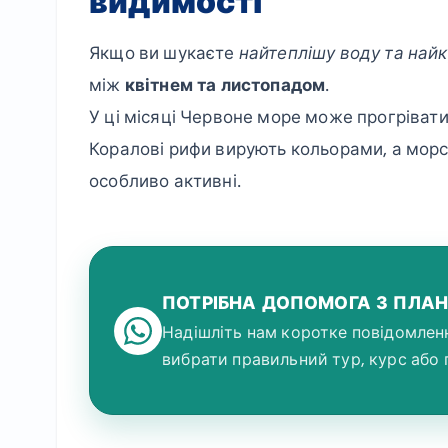
видимості
Якщо ви шукаєте
найтеплішу воду та най
між
квітнем та листопадом
.
У ці місяці Червоне море може прогріват
Коралові рифи вирують кольорами, а морськ
особливо активні.
ПОТРІБНА ДОПОМОГА З ПЛА
Надішліть нам коротке повідомлен
вибрати правильний тур, курс або 