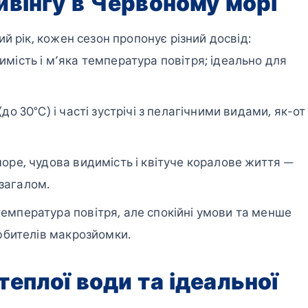
йвінгу в Червоному морі
й рік, кожен сезон пропонує різний досвід:
мість і м’яка температура повітря; ідеально для
до 30°C) і часті зустрічі з пелагічними видами, як-от
оре, чудова видимість і квітуче коралове життя —
загалом.
мпература повітря, але спокійні умови та менше
любителів макрозйомки.
теплої води та ідеальної