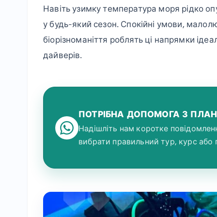
Навіть узимку температура моря рідко оп
у будь-який сезон. Спокійні умови, малол
біорізноманіття роблять ці напрямки ідеал
дайверів.
ПОТРІБНА ДОПОМОГА З ПЛА
Надішліть нам коротке повідомлен
вибрати правильний тур, курс або 