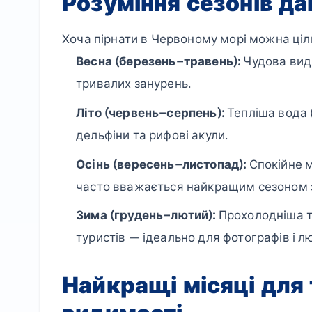
Розуміння сезонів да
Хоча пірнати в Червоному морі можна ціли
Весна (березень–травень):
Чудова види
тривалих занурень.
Літо (червень–серпень):
Тепліша вода (
дельфіни та рифові акули.
Осінь (вересень–листопад):
Спокійне м
часто вважається найкращим сезоном 
Зима (грудень–лютий):
Прохолодніша те
туристів — ідеально для фотографів і 
Найкращі місяці для 