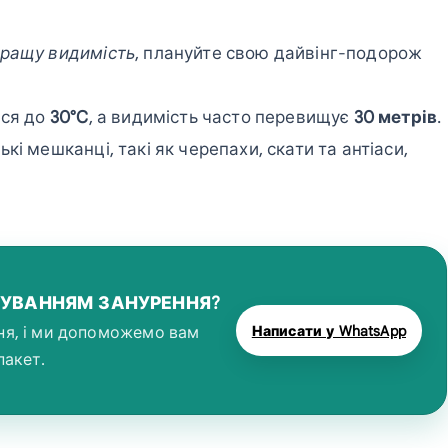
кращу видимість
, плануйте свою дайвінг-подорож
ися до
30°C
, а видимість часто перевищує
30 метрів
.
і мешканці, такі як черепахи, скати та антіаси,
НУВАННЯМ ЗАНУРЕННЯ?
Написати у WhatsApp
ня, і ми допоможемо вам
пакет.