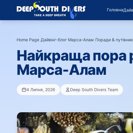
Головна
Дайв
Home Page
›
Дайвінг-блог Марса-Алам
›
Поради & путівни
Найкраща пора р
Марса-Алам
4 Липня, 2026
Deep South Divers Team