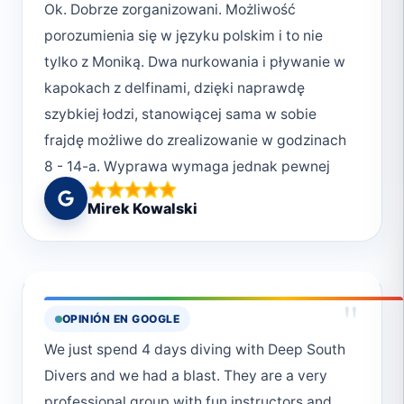
alike. I can't wait to dive with them again in
Ok. Dobrze zorganizowani. Możliwość
the future!Cheers to the entire Deep South
porozumienia się w języku polskim i to nie
Crew.Mark
tylko z Moniką. Dwa nurkowania i pływanie w
kapokach z delfinami, dzięki naprawdę
szybkiej łodzi, stanowiącej sama w sobie
frajdę możliwe do zrealizowanie w godzinach
8 - 14-a. Wyprawa wymaga jednak pewnej
kondycji fizycznej. Jeżeli ktoś prowadzi
Mirek Kowalski
wyłącznie siedzący tryb życia, może to być
dla niego sporym obciążeniem, kilka godzin w
wodzie i na łodzi. Przepiękna rafa w okolicach
Delphin Hause rekompensuje trudy wyprawy.
"
OPINIÓN EN GOOGLE
Byliśmy tam przed tłumem innych
We just spend 4 days diving with Deep South
płetwonurków i pływaków. Woda wspaniała z
Divers and we had a blast. They are a very
widocznością kilkudziesięciu metrów.
professional group with fun instructors and