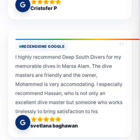
Jeśli ktoś jeszcze się zastanawia, to nie ma na
Cristofer P
co czekać. Hassan z Tobą mogę iść nawet w
najgłebsze wody z zamkniętymi oczami
wiedząc że wróce bezpiecznie. Monika oraz
Mudi zrobią wszystko, oraz sprawią że wiedza
"
RECENSIONE GOOGLE
nabyta pozostanie w pamięcii na bardzo
I highly recommend Deep South Divers for my
długo. Bardzo wysoki poziom nauczania
memorable dives in Marsa Alam. The dive
połączony z praktyką sprawi że nie wyjdziesz
masters are friendly and the owner,
z wody jako zwykły nurek. Przełamujecie
Mohammed is very accomodating. I especially
wszystkie bariery,oraz obawy i strach. Poziom
recommend Hassan, who is not only an
wyszkolenia personelu, przekazywania
excellent dive master but someone who works
wiedzy, oraz humoru deklasuje wszystko i
tirelessly to bring satisfaction to his
wszystkich w całym regionie, jeśli nie w całym
customers.
Egipcie. W mojej i nie tylko mojej ocenie
svetlana baghawan
jesteście numer jeden. 10/10 kocich łapek.
Moniczko dziękuję raz jeszcze. i do