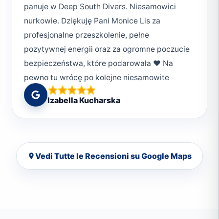
of teaching combined with practice will
panuje w Deep South Divers. Niesamowici
prevent you from leaving the water as an
nurkowie. Dziękuję Pani Monice Lis za
ordinary diver. You break down all barriers,
profesjonalne przeszkolenie, pełne
fear and anxiety. The level of staff training,
pozytywnej energii oraz za ogromne poczucie
knowledge transfer, and humor outclasses
bezpieczeństwa, które podarowała ❤️ Na
everything and everyone in the entire region,
pewno tu wrócę po kolejne niesamowite
if not in all of Egypt. In my and not only my
wspomnienia 😎
Izabella Kucharska
opinion, you are number one. 10/10 cat paws.
Monika, thank you once again. And see you
soon
Vedi Tutte le Recensioni su Google Maps