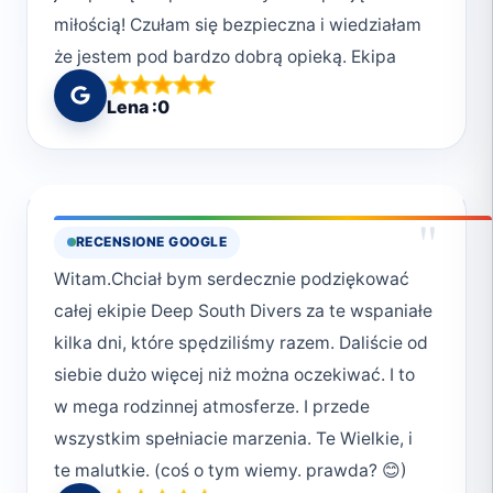
miłością! Czułam się bezpieczna i wiedziałam
że jestem pod bardzo dobrą opieką. Ekipa
pomogła mi przekroczyć następne granice i
Lena :0
doświadczyć nurkowania na własnej skórze.
Pozdrawiam Monikę, Synusia i Wiktorię🤿🌊
Widzimy się w ferie!💗
"
RECENSIONE GOOGLE
Witam.Chciał bym serdecznie podziękować
całej ekipie Deep South Divers za te wspaniałe
kilka dni, które spędziliśmy razem. Daliście od
siebie dużo więcej niż można oczekiwać. I to
w mega rodzinnej atmosferze. I przede
wszystkim spełniacie marzenia. Te Wielkie, i
te malutkie. (coś o tym wiemy. prawda? 😊)