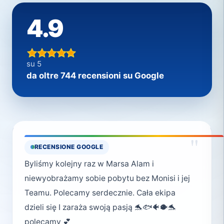
4.9
su 5
da oltre 744 recensioni su Google
"
RECENSIONE GOOGLE
Byliśmy kolejny raz w Marsa Alam i
niewyobrażamy sobie pobytu bez Monisi i jej
Teamu. Polecamy serdecznie. Cała ekipa
dzieli się I zaraża swoją pasją 🐬🐟🐠🐡🐬
polecamy 💕