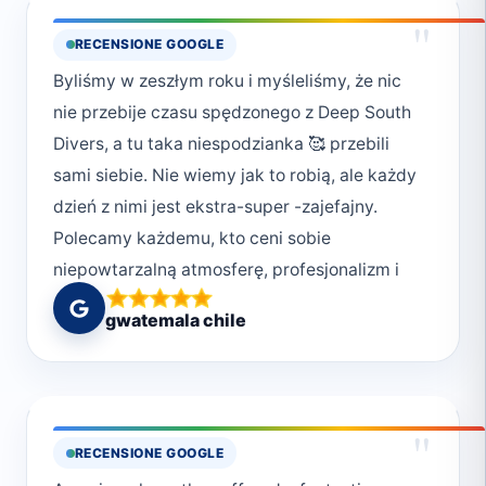
"
RECENSIONE GOOGLE
Byliśmy w zeszłym roku i myśleliśmy, że nic
nie przebije czasu spędzonego z Deep South
Divers, a tu taka niespodzianka 🥰 przebili
sami siebie. Nie wiemy jak to robią, ale każdy
dzień z nimi jest ekstra-super -zajefajny.
Polecamy każdemu, kto ceni sobie
niepowtarzalną atmosferę, profesjonalizm i
chcę przeżyć magiczne chwile w podwodnym
gwatemala chile
świecie. Deep South Divers to nie tylko
nurkowanie, ale też styl życia. Uwielbiamy ich
za poczucie bezpieczeństwa jakie nam dają,
ale również za bezpieczeństwo jakie okazują
"
RECENSIONE GOOGLE
światu pod wodą. Wiele osób zapomina, że