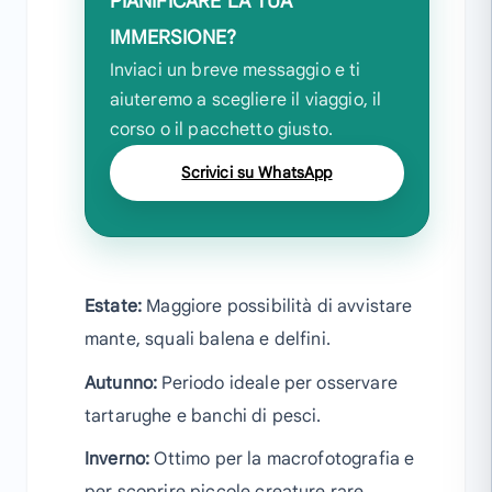
PIANIFICARE LA TUA
IMMERSIONE?
Inviaci un breve messaggio e ti
aiuteremo a scegliere il viaggio, il
corso o il pacchetto giusto.
Scrivici su WhatsApp
Estate:
Maggiore possibilità di avvistare
mante, squali balena e delfini.
Autunno:
Periodo ideale per osservare
tartarughe e banchi di pesci.
Inverno:
Ottimo per la macrofotografia e