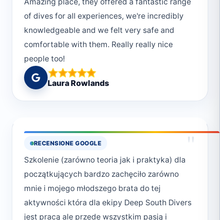
Amazing place, they offered a fantastic range
jesteśmy w wodzie gośćmi i powinniśmy
of dives for all experiences, we're incredibly
okazywać szacunek morzu, dlatego: * niczego
knowledgeable and we felt very safe and
nie dotykamy, * nie przeszkadzamy, * zawsze,
comfortable with them. Really really nice
ale to zawsze sprzątamy.Deep South Divers
people too!
kochamy Was i już planujemy kolejną wizytę.
Jesteście najlepsi
Laura Rowlands
"
RECENSIONE GOOGLE
Szkolenie (zarówno teoria jak i praktyka) dla
początkujących bardzo zachęciło zarówno
mnie i mojego młodszego brata do tej
aktywności która dla ekipy Deep South Divers
jest pracą ale przede wszystkim pasją i