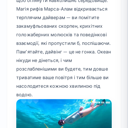
щоб оглянути навколишнє середовище.
Магія рифів Марса-Алам відкривається
терплячим дайверам — ви помітите
закамуфльованих скорпен, крихітних
голожаберних молюсків та поведінкові
взаємодії, які пропустили б, поспішаючи.
Пам’ятайте, дайвінг — це не гонка. Океан
нікуди не дінеться, і чим
розслабленішими ви будете, тим довше
триватиме ваше повітря і тим більше ви
насолодитеся кожною хвилиною під
водою.