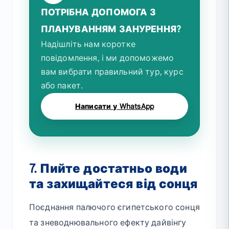
ПОТРІБНА ДОПОМОГА З
ПЛАНУВАННЯМ ЗАНУРЕННЯ?
Надішліть нам коротке
повідомлення, і ми допоможемо
вам вибрати правильний тур, курс
або пакет.
Написати у WhatsApp
7. Пийте достатньо води
та захищайтеся від сонця
Поєднання палючого єгипетського сонця
та зневоднювального ефекту дайвінгу