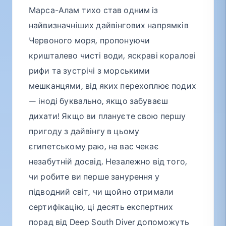
Марса-Алам тихо став одним із
найвизначніших дайвінгових напрямків
Червоного моря, пропонуючи
кришталево чисті води, яскраві коралові
рифи та зустрічі з морськими
мешканцями, від яких перехоплює подих
— іноді буквально, якщо забуваєш
дихати! Якщо ви плануєте свою першу
пригоду з дайвінгу в цьому
єгипетському раю, на вас чекає
незабутній досвід. Незалежно від того,
чи робите ви перше занурення у
підводний світ, чи щойно отримали
сертифікацію, ці десять експертних
порад від Deep South Diver допоможуть