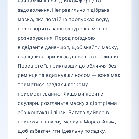
найважливішою для комфорту та
задоволення. Неправильно підібрана
маска, яка постійно пропускає воду,
перетворить ваше занурення мрії на
розчарування. Перед поїздкою
відвідайте дайв-шоп, щоб знайти маску,
яка щільно прилягає до вашого обличчя.
Перевірте її, приклавши до обличчя без
ремінця та вдихнувши носом — вона має
триматися завдяки легкому
присмоктуванню. Якщо ви носите
окуляри, розгляньте маску з діоптріями
або контактні лінзи. Багато дайверів
привозять власну маску в Марса-Алам,
щоб забезпечити ідеальну посадку,