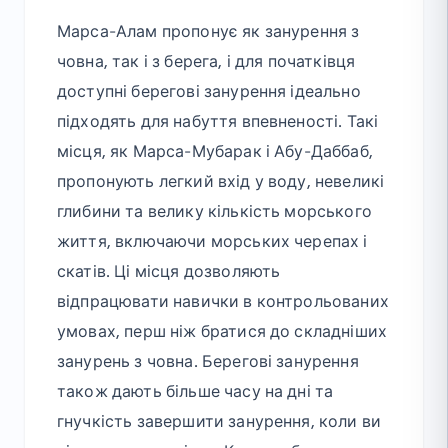
Марса-Алам пропонує як занурення з
човна, так і з берега, і для початківця
доступні берегові занурення ідеально
підходять для набуття впевненості. Такі
місця, як Марса-Мубарак і Абу-Даббаб,
пропонують легкий вхід у воду, невеликі
глибини та велику кількість морського
життя, включаючи морських черепах і
скатів. Ці місця дозволяють
відпрацювати навички в контрольованих
умовах, перш ніж братися до складніших
занурень з човна. Берегові занурення
також дають більше часу на дні та
гнучкість завершити занурення, коли ви