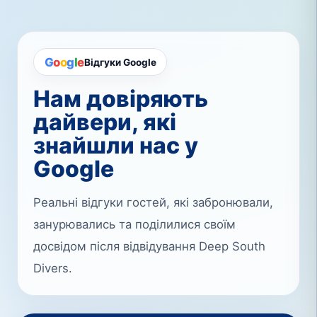
G
o
o
g
l
e
Відгуки Google
Нам довіряють
дайвери, які
знайшли нас у
Google
Реальні відгуки гостей, які забронювали,
занурювались та поділилися своїм
досвідом після відвідування Deep South
Divers.