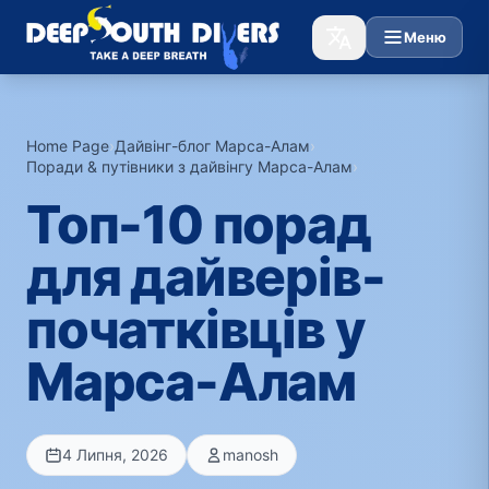
Меню
Home Page
›
Дайвінг-блог Марса-Алам
›
Поради & путівники з дайвінгу Марса-Алам
›
Топ-10 порад
для дайверів-
початківців у
Марса-Алам
4 Липня, 2026
manosh