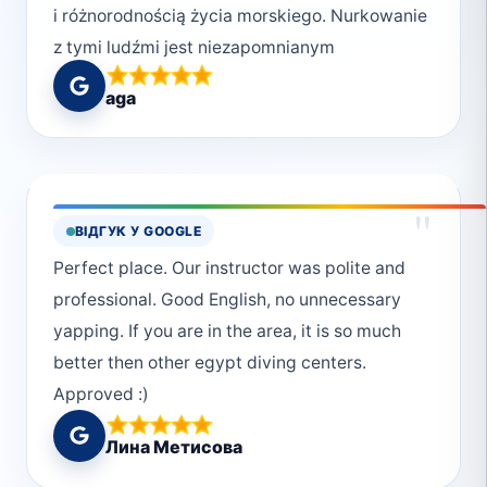
i różnorodnością życia morskiego. Nurkowanie
z tymi ludźmi jest niezapomnianym
przeżyciem, które polecam każdemu
aga
wybierającemu się do Marsa Alam. Do
zobaczenia 😄
"
ВІДГУК У GOOGLE
Perfect place. Our instructor was polite and
professional. Good English, no unnecessary
yapping. If you are in the area, it is so much
better then other egypt diving centers.
Approved :)
Лина Метисова