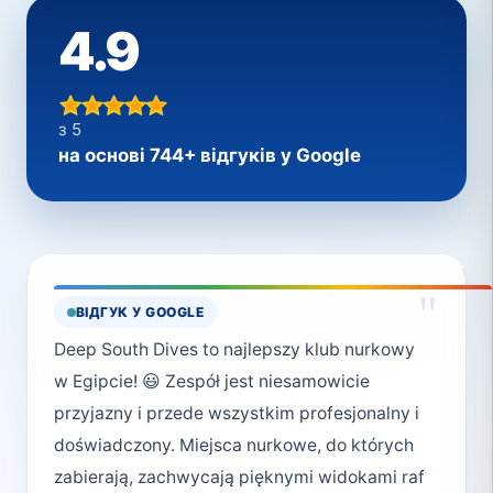
4.9
з 5
на основі 744+ відгуків у Google
"
ВІДГУК У GOOGLE
Deep South Dives to najlepszy klub nurkowy
w Egipcie! 😃 Zespół jest niesamowicie
przyjazny i przede wszystkim profesjonalny i
doświadczony. Miejsca nurkowe, do których
zabierają, zachwycają pięknymi widokami raf