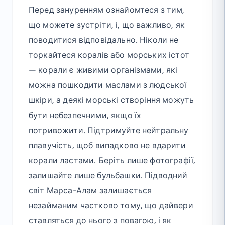
Перед зануренням ознайомтеся з тим,
що можете зустріти, і, що важливо, як
поводитися відповідально. Ніколи не
торкайтеся коралів або морських істот
— корали є живими організмами, які
можна пошкодити маслами з людської
шкіри, а деякі морські створіння можуть
бути небезпечними, якщо їх
потривожити. Підтримуйте нейтральну
плавучість, щоб випадково не вдарити
корали ластами. Беріть лише фотографії,
залишайте лише бульбашки. Підводний
світ Марса-Алам залишається
незайманим частково тому, що дайвери
ставляться до нього з повагою, і як