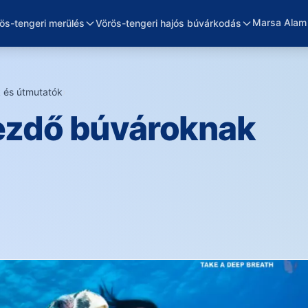
Marsa Alam
ös-tengeri merülés
Vörös-tengeri hajós búvárkodás
 és útmutatók
›
kezdő búvároknak