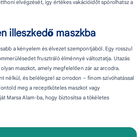
tthoni elvégzését, így értékes vakációidőt spórolhatsz a
en illeszkedő maszkba
tosabb a kényelem és élvezet szempontjából. Egy rosszul
lommerülésedet frusztráló élménnyé változtatja. Utazás
gy olyan maszkot, amely megfelelően zár az arcodra.
nt nélkül, és belélegzel az orrodon – finom szívóhatással
 fontold meg a receptköteles maszkot vagy
ját Marsa Alam-ba, hogy biztosítsa a tökéletes