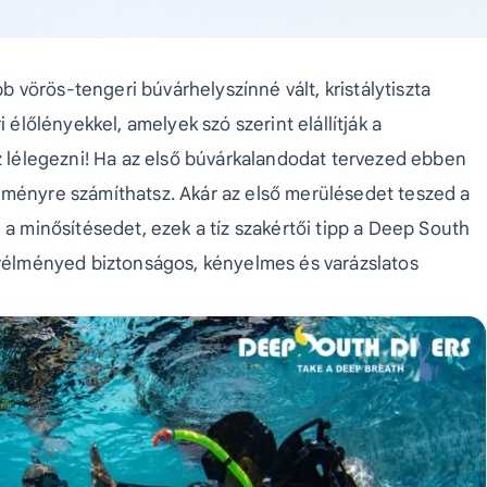
vörös-tengeri búvárhelyszínné vált, kristálytiszta
 élőlényekkel, amelyek szó szerint elállítják a
sz lélegezni! Ha az első búvárkalandodat tervezed ebben
lményre számíthatsz. Akár az első merülésedet teszed a
 a minősítésedet, ezek a tíz szakértői tipp a Deep South
várélményed biztonságos, kényelmes és varázslatos