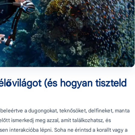
élővilágot (és hogyan tiszteld
, beleértve a dugongokat, teknősöket, delfineket, manta
előtt ismerkedj meg azzal, amit találkozhatsz, és
en interakcióba lépni. Soha ne érintsd a korallt vagy a