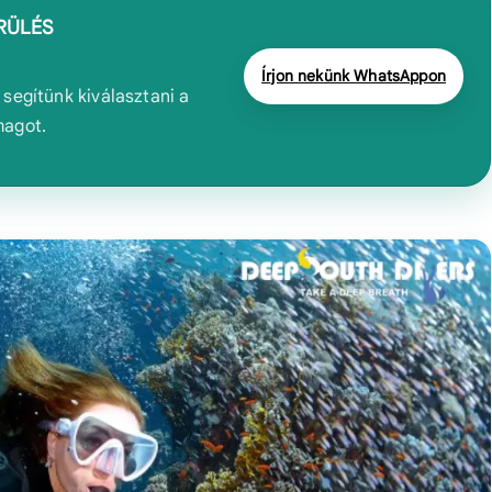
RÜLÉS
Írjon nekünk WhatsAppon
segítünk kiválasztani a
magot.