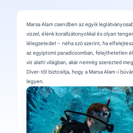
Marsa Alam csendben az egyik leglátványosabb 
vízzel, élénk korallzátonyokkal és olyan tengeri
lélegzetedet – néha szó szerint, ha elfelejte
az egyiptomi paradicsomban, felejthetetlen é
víz alatti világban, akár nemrég szerezted meg
Diver-től biztosítja, hogy a Marsa Alam-i bú
legyen.