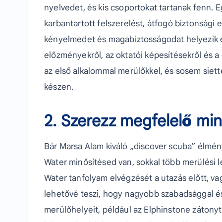
nyelvedet, és kis csoportokat tartanak fenn. 
karbantartott felszerelést, átfogó biztonsági el
kényelmedet és magabiztosságodat helyezik e
előzményekről, az oktatói képesítésekről és 
az első alkalommal merülőkkel, és sosem siet
készen.
2. Szerezz megfelelő min
Bár Marsa Alam kiváló „discover scuba” élmén
Water minősítésed van, sokkal több merülési 
Water tanfolyam elvégzését a utazás előtt, va
lehetővé teszi, hogy nagyobb szabadsággal é
merülőhelyeit, például az Elphinstone zátonyt