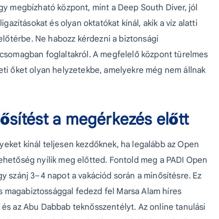
Egy megbízható központ, mint a Deep South Diver, jól
igazításokat és olyan oktatókat kínál, akik a víz alatti
lőtérbe. Ne habozz kérdezni a biztonsági
a csomagban foglaltakról. A megfelelő központ türelmes
teti őket olyan helyzetekbe, amelyekre még nem állnak
ősítést a megérkezés előtt
yeket kínál teljesen kezdőknek, ha legalább az Open
lehetőség nyílik meg előtted. Fontold meg a PADI Open
gy szánj 3–4 napot a vakációd során a minősítésre. Ez
s magabiztossággal fedezd fel Marsa Alam híres
 és az Abu Dabbab teknősszentélyt. Az online tanulási