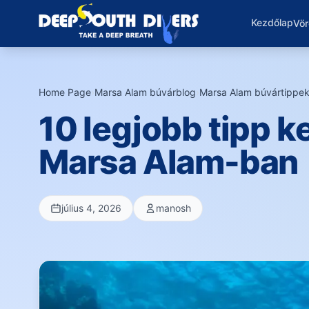
Kezdőlap
Vör
Home Page
›
Marsa Alam búvárblog
›
Marsa Alam búvártippek
10 legjobb tipp 
Marsa Alam-ban
július 4, 2026
manosh