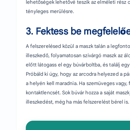
lehetőségek lehetővé teszik az elméleti rész o
tényleges merülésre.
3. Fektess be megfelelő
A felszerelésed közül a maszk talán a legfon
illeszkedő, folyamatosan szivárgó maszk az á
előtt látogass el egy búvárboltba, és találj e
Próbáld ki úgy, hogy az arcodra helyezed a pá
a helyén kell maradnia. Ha szemüveges vagy,
kontaktlencsét. Sok búvár hozza a saját maszk
illeszkedést, még ha más felszerelést bérel is.