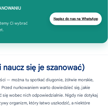
ANOWANIU
Napisz do nas na WhatsApp
ożemy Ci wybrać
et.
(i naucz się je szanować)
ści — można tu spotkać diugonie, żółwie morskie,
 Przed nurkowaniem warto dowiedzieć się, jakie
 się wobec nich odpowiedzialnie. Nigdy nie dotykaj
ywy organizm, który łatwo uszkodzić, a niektóre