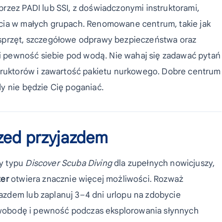
rzez PADI lub SSI, z doświadczonymi instruktorami,
cia w małych grupach. Renomowane centrum, takie jak
 sprzęt, szczegółowe odprawy bezpieczeństwa oraz
t i pewność siebie pod wodą. Nie wahaj się zadawać pytań
struktorów i zawartość pakietu nurkowego. Dobre centrum
y nie będzie Cię poganiać.
rzed przyjazdem
my typu
Discover Scuba Diving
dla zupełnych nowicjuszy,
er
otwiera znacznie więcej możliwości. Rozważ
zdem lub zaplanuj 3–4 dni urlopu na zdobycie
z swobodę i pewność podczas eksplorowania słynnych