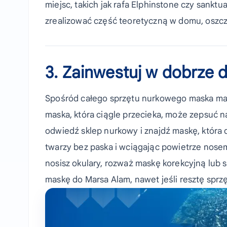
miejsc, takich jak rafa Elphinstone czy sankt
zrealizować część teoretyczną w domu, oszcz
3. Zainwestuj w dobrz
Spośród całego sprzętu nurkowego maska ma
maska, która ciągle przecieka, może zepsuć 
odwiedź sklep nurkowy i znajdź maskę, która 
twarzy bez paska i wciągając powietrze nosem
nosisz okulary, rozważ maskę korekcyjną lub
maskę do Marsa Alam, nawet jeśli resztę spr