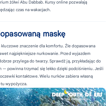
uarium żółwi Abu Dabbab. Kursy online pozwalają
ędzając czas na wakacjach.
e dopasowaną maskę
 kluczowe znaczenie dla komfortu. Źle dopasowana
nawet najpiękniejsze nurkowanie. Przed wyjazdem
dobrze przylega do twarzy. Sprawdź ją, przykładając do
 — powinna trzymać się lekko dzięki podciśnieniu. Jeśli
 soczewki kontaktowe. Wielu nurków zabiera własną
zętu wypożycza.