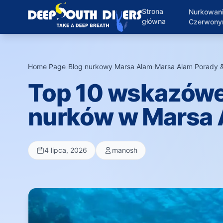
Strona
Nurkowan
główna
Czerwon
Home Page
›
Blog nurkowy Marsa Alam
›
Marsa Alam Porady 
Top 10 wskazówe
nurków w Marsa
4 lipca, 2026
manosh