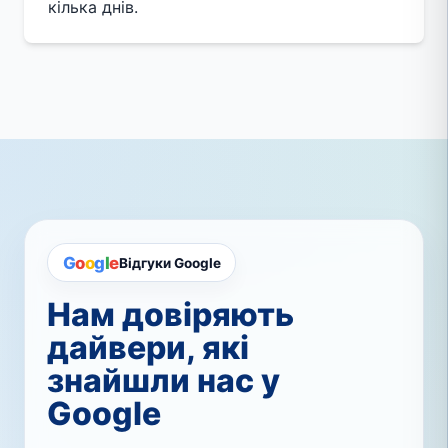
кілька днів.
G
o
o
g
l
e
Відгуки Google
Нам довіряють
дайвери, які
знайшли нас у
Google