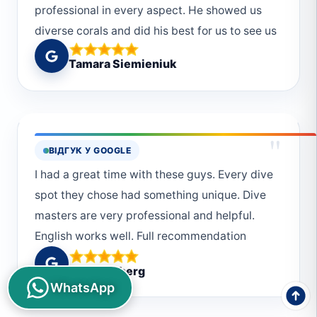
professional in every aspect. He showed us
diverse corals and did his best for us to see us
much as possible.We saw dolphins, baby
Tamara Siemieniuk
white type reef shark, dugong, two mating
turtles, sand ray, blue stingrays, Napoleon
fish, Grupers, Barracudas, turtle,
Crocodilefish, moray eels, cleaning shrimp,
"
ВІДГУК У GOOGLE
snippers, trevally fish, tuna, batfish and many
I had a great time with these guys. Every dive
many more :)Thanks to all the staff for
spot they chose had something unique. Dive
excellent service. Hope to see you all again :)
masters are very professional and helpful.
English works well. Full recommendation
jan eisenberg
WhatsApp