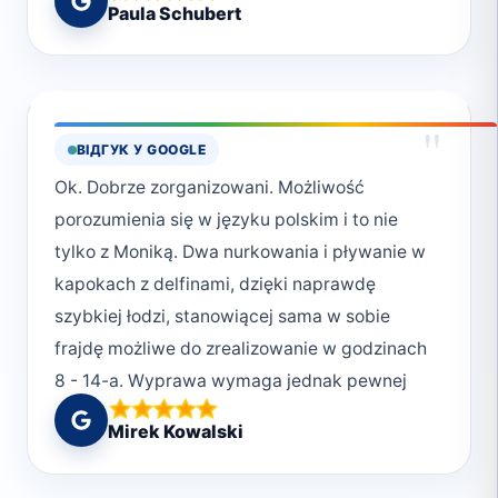
Paula Schubert
"
ВІДГУК У GOOGLE
Ok. Dobrze zorganizowani. Możliwość
porozumienia się w języku polskim i to nie
tylko z Moniką. Dwa nurkowania i pływanie w
kapokach z delfinami, dzięki naprawdę
szybkiej łodzi, stanowiącej sama w sobie
frajdę możliwe do zrealizowanie w godzinach
8 - 14-a. Wyprawa wymaga jednak pewnej
kondycji fizycznej. Jeżeli ktoś prowadzi
Mirek Kowalski
wyłącznie siedzący tryb życia, może to być
dla niego sporym obciążeniem, kilka godzin w