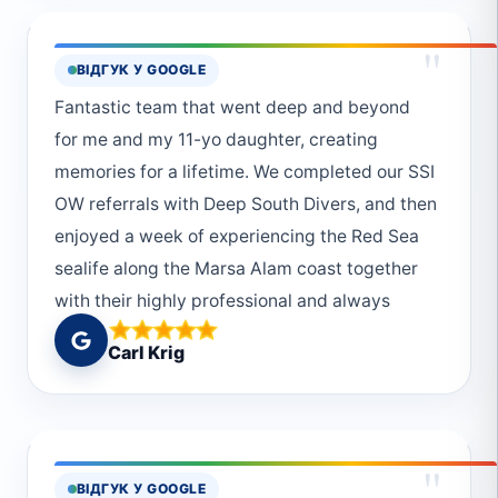
wodzie i na łodzi. Przepiękna rafa w okolicach
Delphin Hause rekompensuje trudy wyprawy.
"
ВІДГУК У GOOGLE
Byliśmy tam przed tłumem innych
Fantastic team that went deep and beyond
płetwonurków i pływaków. Woda wspaniała z
for me and my 11-yo daughter, creating
widocznością kilkudziesięciu metrów.
memories for a lifetime. We completed our SSI
OW referrals with Deep South Divers, and then
enjoyed a week of experiencing the Red Sea
sealife along the Marsa Alam coast together
with their highly professional and always
caring staff.
Carl Krig
"
ВІДГУК У GOOGLE