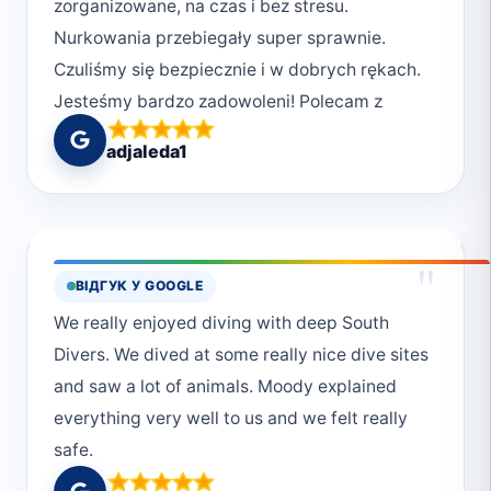
zorganizowane, na czas i bez stresu.
Nurkowania przebiegały super sprawnie.
Czuliśmy się bezpiecznie i w dobrych rękach.
Jesteśmy bardzo zadowoleni! Polecam z
całego serca <3
adjaleda1
"
ВІДГУК У GOOGLE
We really enjoyed diving with deep South
Divers. We dived at some really nice dive sites
and saw a lot of animals. Moody explained
everything very well to us and we felt really
safe.