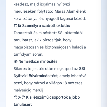
kezdesz, majd izgalmas nyíltvízi
merüléseken folytatod Marsa Alam élénk
korallzátonyai és nyugodt lagúnái között.
🧑‍🏫
Személyre szabott oktatás
Tapasztalt és minősített SSI oktatóktól
tanulhatsz, akik biztosítják, hogy
magabiztosan és biztonságosan haladj a
tanfolyam során.
🌍
Nemzetközi minősítés
Sikeres teljesítés után megkapod az
SSI
Nyíltvízi Búvárminősítést
, amely lehetővé
teszi, hogy bárhol a világon 18 méteres
mélységig merülj.
🧑‍🤝‍🧑
Kis létszámú csoportok a jobb
tanulásért