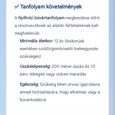
✅ Tanfolyam követelmények
A
Nyíltvízi búvártanfolyam
megkezdése előtt
a résztvevőknek az alábbi feltételeknek kell
megfelelniük:
Minimális életkor:
12 év (kiskorúak
esetében szülői/gondviselői beleegyezés
szükséges)
Úszásképesség:
200 méter úszás és 10
perc lebegés vagy vízben maradás
Egészség:
Szükség lehet orvosi igazolásra
annak biztosítására, hogy alkalmas vagy a
búvárkodásra