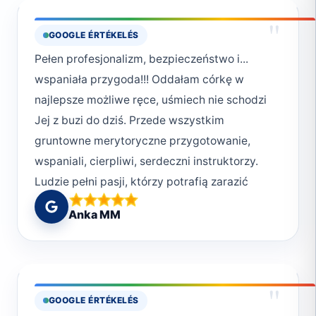
"
GOOGLE ÉRTÉKELÉS
Pełen profesjonalizm, bezpieczeństwo i...
wspaniała przygoda!!! Oddałam córkę w
najlepsze możliwe ręce, uśmiech nie schodzi
Jej z buzi do dziś. Przede wszystkim
gruntowne merytoryczne przygotowanie,
wspaniali, cierpliwi, serdeczni instruktorzy.
Ludzie pełni pasji, którzy potrafią zarazić
swoją miłością do podwodnego świata.
Anka MM
Najlepsze miejsce do rozpoczęcia swojej
przygody z nurkowaniem! Deep South
Divers!!!! Polecam z całego serca ❤️ wracamy
w przyszłym roku!!! Moniko 😘 Buziaki od Uli,
"
GOOGLE ÉRTÉKELÉS
Ani, Iwonki, Rysia 😘 Dziękujemy!!!