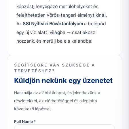
képzést, lenyűgöző merülőhelyeket és
felejthetetlen Vörös-tengeri élményt kínál.
Az
SSI Nyíltvízi Búvártanfolyam
a belépőd
egy új víz alatti világba — csatlakozz
hozzánk, és merülj bele a kalandba!
SEGÍTSÉGRE VAN SZÜKSÉGE A
TERVEZÉSHEZ?
Küldjön nekünk egy üzenetet
Használja az alábbi űrlapot, és jelentkezünk a
részletekkel, az elérhetőséggel és a legjobb
következő lépéssel.
Full Name *