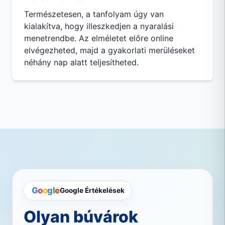
Természetesen, a tanfolyam úgy van
kialakítva, hogy illeszkedjen a nyaralási
menetrendbe. Az elméletet előre online
elvégezheted, majd a gyakorlati merüléseket
néhány nap alatt teljesítheted.
G
o
o
g
l
e
Google Értékelések
Olyan búvárok