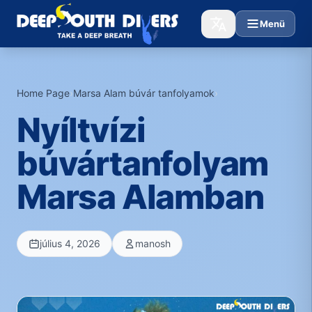
Menü
Home Page
›
Marsa Alam búvár tanfolyamok
›
Nyíltvízi
búvártanfolyam
Marsa Alamban
július 4, 2026
manosh