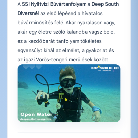
A
SSI Nyíltvízi Búvártanfolyam
a
Deep South
Diversnél
az első lépésed a hivatalos
búvárminősítés felé. Akár nyaraláson vagy,
akár egy életre szóló kalandba vágsz bele,
ez a kezdőbarát tanfolyam tökéletes
egyensúlyt kínál az elmélet, a gyakorlat és
az igazi Vörös-tengeri merülések között.