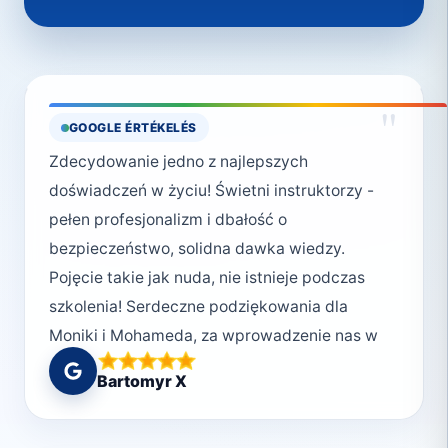
"
GOOGLE ÉRTÉKELÉS
Zdecydowanie jedno z najlepszych
doświadczeń w życiu! Świetni instruktorzy -
pełen profesjonalizm i dbałość o
bezpieczeństwo, solidna dawka wiedzy.
Pojęcie takie jak nuda, nie istnieje podczas
szkolenia! Serdeczne podziękowania dla
Moniki i Mohameda, za wprowadzenie nas w
podwodny świat, w bardzo komfortowych
Bartomyr X
warunkach 😉. Niebawem wracamy do was,
nabierać kolejnych doświadczeń!