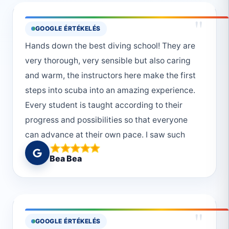
"
GOOGLE ÉRTÉKELÉS
Hands down the best diving school! They are
very thorough, very sensible but also caring
and warm, the instructors here make the first
steps into scuba into an amazing experience.
Every student is taught according to their
progress and possibilities so that everyone
can advance at their own pace. I saw such
beautiful things and had such moving
Bea Bea
moments marvelling at the underwater world.
From a complete beginner, I now know what
to do in every basic situation that I'll find
myself in! Muhammed and Monika are patient,
"
GOOGLE ÉRTÉKELÉS
kind and extremely professional teachers and