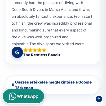
I recently had the pleasure of diving with
Deep South Divers in Marsa Alam, and it was
an absolutely fantastic experience. From start
to finish, the crew was incredibly professional
and kind, making sure that every aspect of
the dive was well-organized and
enjoyable.The dive spots we visited were
nothing short of amazing. The underwater
The Restless Bandit
scenery was breathtaking, and we were
fortunate to see a diverse range of marine life.
Each dive was unique and memorable, thanks
in no small part to the expertise and guidance
Összes értékelés megtekintése a Google
of the crew.The professionalism of the team
Térképen
stood out the most to me. They were attentive
WhatsApp
to every detail, ensuring that all divers felt
safe and comfortable at all times. Their