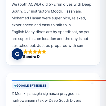
We (both AOWD) did 5x2 fun dives with Deep
if you want to get OWD certified - go to Marsa
South. Our instructors Moodi, Hasan and
Alam and ask for them, it's gonna be great 😁
Mohamed Hasan were super nice, relaxed,
Regards - I'll be back for more dives!
experienced and easy to talk to in
English.Many dives are by speedboat, so you
are super fast on location and the day is not
stretched out. Just be prepared with sun
protection (hat, bandana, sunscreen etc) and
Sandra D
always take your snorkel along, because they
stop also for dolphins ❤️The break inbetween
dives is about 45-60min, you get a little
candy and water, bathrooms are not always
"
GOOGLE ÉRTÉKELÉS
available (if close by to a big boat you can go
Z Moniką zaczęła się nasza przygoda z
there).You will prepare and clean (when at
nurkowaniem i tak w Deep South Divers
base) your eqipememt yourselves, but there