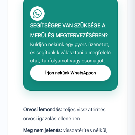
SEGÍTSÉGRE VAN SZÜKSÉGE A
MERÜLÉS MEGTERVEZÉSÉBEN?
Küldjön nekünk egy gyors üzenetet,
és segítünk kiválasztani a megfelelő
utat, tanfolyamot vagy csomagot.
Írjon nekünk WhatsAppon
Orvosi lemondás:
teljes visszatérítés
orvosi igazolás ellenében
Meg nem jelenés:
visszatérítés nélkül,