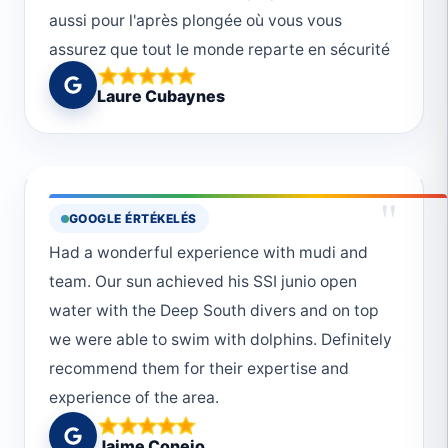
aussi pour l'après plongée où vous vous
polecam.
accordingly if possible. I contacted them via
assurez que tout le monde reparte en sécurité
email first and then we switched to
🙏🏼
whatsapp.To make it easy without card fees,
Laure Cubaynes
best take enough euros cash with you.All in
all: Super happy and would choose them
again when in Marsa Alam. Thanks for taking
a deep breath with us 🥳
"
GOOGLE ÉRTÉKELÉS
Had a wonderful experience with mudi and
team. Our sun achieved his SSI junio open
water with the Deep South divers and on top
we were able to swim with dolphins. Definitely
recommend them for their expertise and
experience of the area.
Jaime Conejo