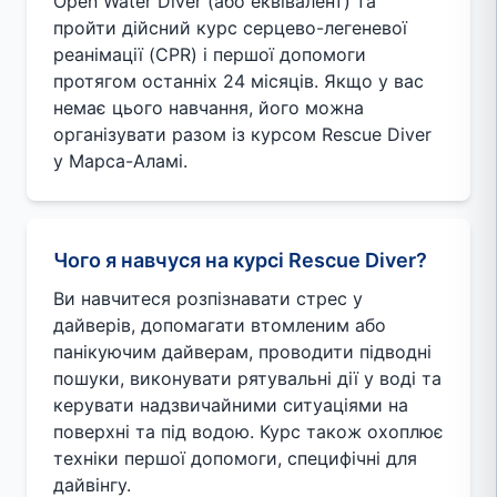
Open Water Diver (або еквівалент) та
пройти дійсний курс серцево-легеневої
реанімації (CPR) і першої допомоги
протягом останніх 24 місяців. Якщо у вас
немає цього навчання, його можна
організувати разом із курсом Rescue Diver
у Марса-Аламі.
Чого я навчуся на курсі Rescue Diver?
Ви навчитеся розпізнавати стрес у
дайверів, допомагати втомленим або
панікуючим дайверам, проводити підводні
пошуки, виконувати рятувальні дії у воді та
керувати надзвичайними ситуаціями на
поверхні та під водою. Курс також охоплює
техніки першої допомоги, специфічні для
дайвінгу.