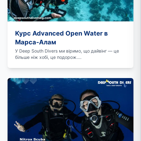
Курс Advanced Open Water в
Марса-Алам
У Deep South Divers ми віримо, що дайвінг — це
більше ніж хобі, це подорож....