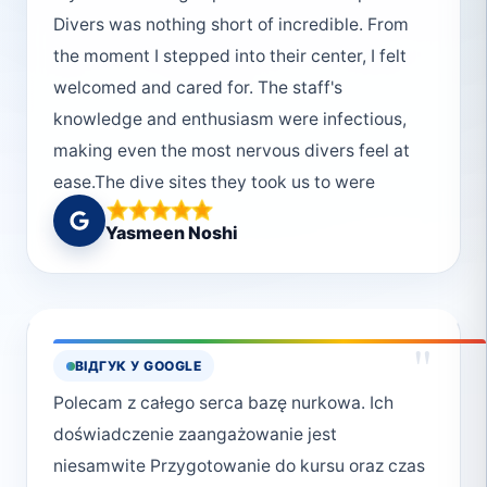
Divers was nothing short of incredible. From
the moment I stepped into their center, I felt
welcomed and cared for. The staff's
knowledge and enthusiasm were infectious,
making even the most nervous divers feel at
ease.The dive sites they took us to were
absolutely breathtaking. They choose the
Yasmeen Noshi
sites having the top priority giving the best
experience to the divers. The guides were not
only skilled professionals but also passionate
about sharing their love of the underwater
"
ВІДГУК У GOOGLE
world. They pointed out hidden treasures and
Polecam z całego serca bazę nurkowa. Ich
ensured our safety throughout the dives. I
doświadczenie zaangażowanie jest
totally recommend diving with Moudy as he is
niesamwite Przygotowanie do kursu oraz czas
very confident and makes you feel safe and