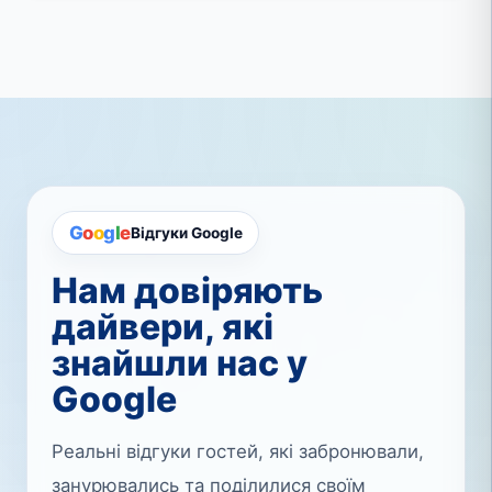
G
o
o
g
l
e
Відгуки Google
Нам довіряють
дайвери, які
знайшли нас у
Google
Реальні відгуки гостей, які забронювали,
занурювались та поділилися своїм