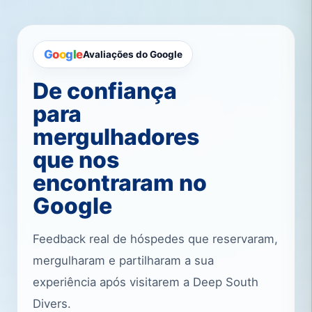
G
o
o
g
l
e
Avaliações do Google
De confiança
para
mergulhadores
que nos
encontraram no
Google
Feedback real de hóspedes que reservaram,
mergulharam e partilharam a sua
experiência após visitarem a Deep South
Divers.