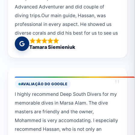
Advanced Adventurer and did couple of
diving trips.Our main guide, Hassan, was
professional in every aspect. He showed us
diverse corals and did his best for us to see us
much as possible.We saw dolphins, baby
Tamara Siemieniuk
white type reef shark, dugong, two mating
turtles, sand ray, blue stingrays, Napoleon
fish, Grupers, Barracudas, turtle,
Crocodilefish, moray eels, cleaning shrimp,
"
AVALIAÇÃO DO GOOGLE
snippers, trevally fish, tuna, batfish and many
I highly recommend Deep South Divers for my
many more :)Thanks to all the staff for
memorable dives in Marsa Alam. The dive
excellent service. Hope to see you all again :)
masters are friendly and the owner,
Mohammed is very accomodating. I especially
recommend Hassan, who is not only an