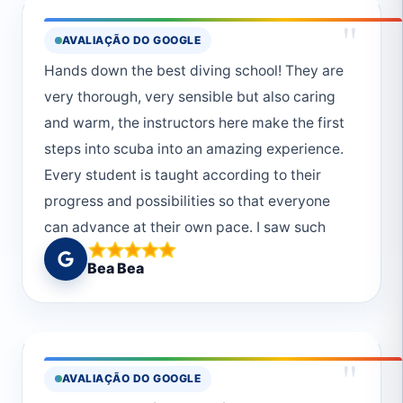
!!!Macht so weiter
"
AVALIAÇÃO DO GOOGLE
Hands down the best diving school! They are
very thorough, very sensible but also caring
and warm, the instructors here make the first
steps into scuba into an amazing experience.
Every student is taught according to their
progress and possibilities so that everyone
can advance at their own pace. I saw such
beautiful things and had such moving
Bea Bea
moments marvelling at the underwater world.
From a complete beginner, I now know what
to do in every basic situation that I'll find
myself in! Muhammed and Monika are patient,
"
AVALIAÇÃO DO GOOGLE
kind and extremely professional teachers and