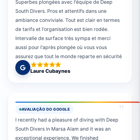
Superbes plongées avec l'équipe de Deep
if you want to get OWD certified - go to Marsa
South Divers. Pros et attentifs dans une
Alam and ask for them, it's gonna be great 😁
ambiance conviviale. Tout est clair en termes
Regards - I'll be back for more dives!
de tarifs et l'organisation est bien rodée.
Intervalle de surface très sympa et merci
aussi pour l'après plongée où vous vous
assurez que tout le monde reparte en sécurité
🙏🏼
Laure Cubaynes
"
AVALIAÇÃO DO GOOGLE
I recently had a pleasure of diving with Deep
South Divers in Marsa Alam and it was an
exceptional experience. We finished