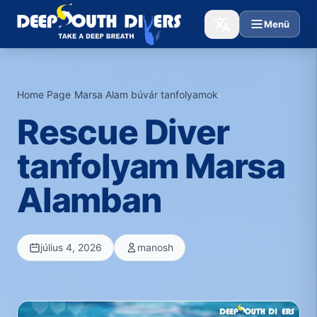
Menü
Home Page
›
Marsa Alam búvár tanfolyamok
›
Rescue Diver
tanfolyam Marsa
Alamban
július 4, 2026
manosh