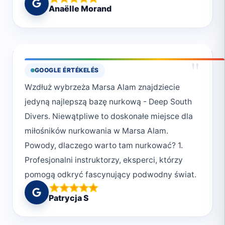
Anaëlle Morand
"
GOOGLE ÉRTÉKELÉS
Wzdłuż wybrzeża Marsa Alam znajdziecie
jedyną najlepszą bazę nurkową - Deep South
Divers. Niewątpliwe to doskonałe miejsce dla
miłośników nurkowania w Marsa Alam.
Powody, dlaczego warto tam nurkować? 1.
Profesjonalni instruktorzy, eksperci, którzy
pomogą odkryć fascynujący podwodny świat.
2. Bezpieczeństwo., czyli poczucie komfortu
Patrycja S
pod wodą. 3. Przyjazna, rodzinna atmosfera.
Ludzie w Deep South Divers są serdeczni i