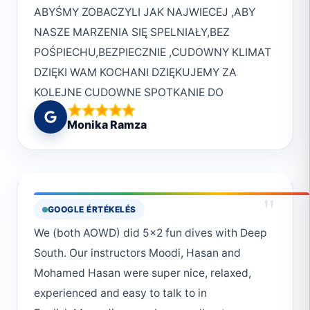
ABYŚMY ZOBACZYLI JAK NAJWIECEJ ,ABY
Mohamed Moustafa, Hassan Abou el enien
NASZE MARZENIA SIĘ SPELNIAŁY,BEZ
and Mohamed Hassan don’t want to forget
POŚPIECHU,BEZPIECZNIE ,CUDOWNY KLIMAT
anyone but they are all amazing team Well
DZIĘKI WAM KOCHANI DZIĘKUJEMY ZA
done and for more to come inshallah Some
KOLEJNE CUDOWNE SPOTKANIE DO
photos from dive sites, under water photos
ZOBQCZENIA W MARSA
are on their super easy user friendly web site
Monika Ramza
and social media platforms
"
GOOGLE ÉRTÉKELÉS
We (both AOWD) did 5x2 fun dives with Deep
South. Our instructors Moodi, Hasan and
Mohamed Hasan were super nice, relaxed,
experienced and easy to talk to in