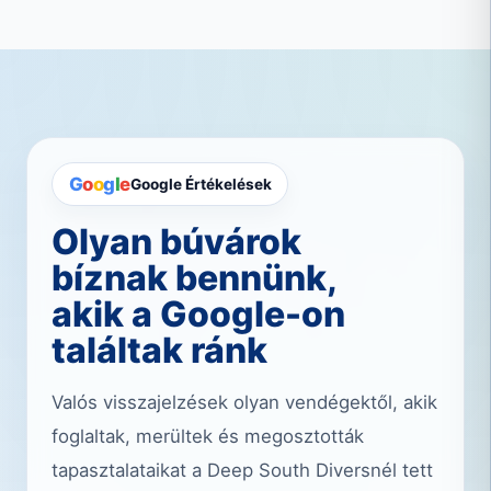
G
o
o
g
l
e
Google Értékelések
Olyan búvárok
bíznak bennünk,
akik a Google-on
találtak ránk
Valós visszajelzések olyan vendégektől, akik
foglaltak, merültek és megosztották
tapasztalataikat a Deep South Diversnél tett