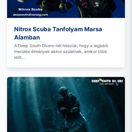
Nitrox Scuba Tanfolyam Marsa
Alamban
A Deep South Divers-nél hisszük, hogy a legjobb
merülési élmények akkor születnek, amikor több
időt...