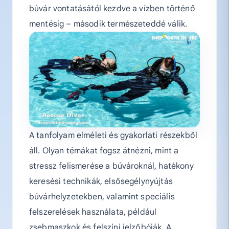
búvár vontatásától kezdve a vízben történő
mentésig – második természeteddé válik.
A tanfolyam elméleti és gyakorlati részekből
áll. Olyan témákat fogsz átnézni, mint a
stressz felismerése a búvároknál, hatékony
keresési technikák, elsősegélynyújtás
búvárhelyzetekben, valamint speciális
felszerelések használata, például
zsebmaszkok és felszíni jelzőbóják. A