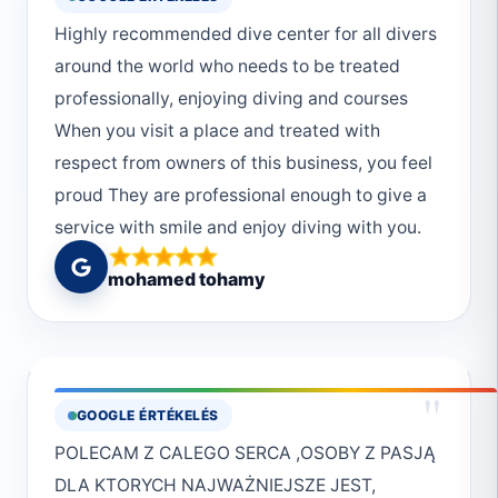
znamy się całe życie. Organizacyjnie
Highly recommended dive center for all divers
wszystko perfekt, punktualnie, wesoło, wybór
around the world who needs to be treated
miejsc nurkowych idealny. Obsługa nurkowań
professionally, enjoying diving and courses
na najwyższym poziomie. Oprócz Moniki
When you visit a place and treated with
pozostali przewodnicy również
respect from owners of this business, you feel
profesjonaliści. Podczas tych kilku dni
proud They are professional enough to give a
poznałem wspaniałych ludzi, przyjaciół. Wiem
service with smile and enjoy diving with you.
już, że niedługo wrócę i z największą
Good and decent comment in diving is very
przyjemnością skorzystam z Waszych usług.
mohamed tohamy
important for all divers to improve their skills
Jeszcze raz ogromne podziękowania dla
and develop their performance, all what you
całego teamu Deep South Divers. Do
will ask, you will get an answer All staff are
następnego razu. Monika było perfekcyjnie.
fluent in English and other languages
"
GOOGLE ÉRTÉKELÉS
Equipments are shining from cleanliness and
POLECAM Z CALEGO SERCA ,OSOBY Z PASJĄ
always ready Security of your belongings all
DLA KTORYCH NAJWAŻNIEJSZE JEST,
the time while you are in water Thanks for