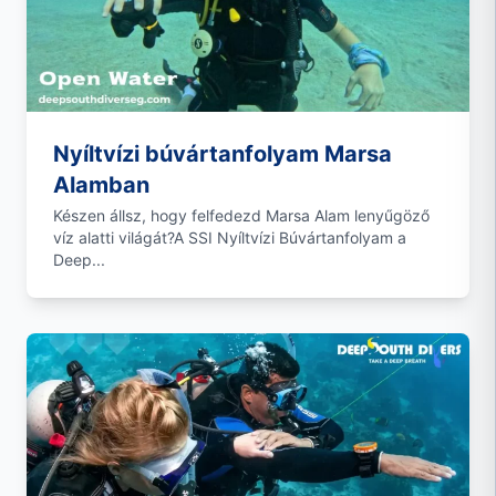
Nyíltvízi búvártanfolyam Marsa
Alamban
Készen állsz, hogy felfedezd Marsa Alam lenyűgöző
víz alatti világát?A SSI Nyíltvízi Búvártanfolyam a
Deep...