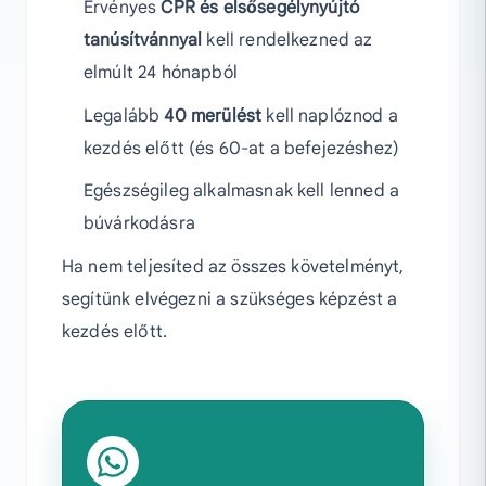
Érvényes
CPR és elsősegélynyújtó
tanúsítvánnyal
kell rendelkezned az
elmúlt 24 hónapból
Legalább
40 merülést
kell naplóznod a
kezdés előtt (és 60-at a befejezéshez)
Egészségileg alkalmasnak kell lenned a
búvárkodásra
Ha nem teljesíted az összes követelményt,
segítünk elvégezni a szükséges képzést a
kezdés előtt.