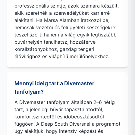
professzionális szintje, azok számára készült,
akik szeretnék a szenvedélyüket karrierré
alakítani. Ha Marsa Alamban iratkozol be,
nemcsak vezetői és felügyeleti készségekre
teszel szert, hanem a világ egyik legtisztább
búvárhelyén tanulhatsz, hozzáférve
korallzátonyokhoz, gazdag tengeri
élővilághoz és világhírű merülőhelyekhez.
Mennyi ideig tart a Divemaster
tanfolyam?
A Divemaster tanfolyam általában 2–6 hétig
tart, a jelenlegi búvár tapasztalatodtól,
komfortszintedtől és időbeosztásodtól
függően. A Deep South Diversnél a programot
úgy alakítjuk, hogy intenzív képzést és