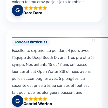
całego teamu oraz pasja z jaką to robicie
stawia Was za wzór. Oby wszyscy podchodzili
Daro Daro
do swojej pracy (pasji) w tak cudowny
sposób. Dzięki za super atmosferę,
niezapomniane wrażenia i na pewno do
zobaczenia🥰😍❤️😀
"
GOOGLE ÉRTÉKELÉS
Excellente expérience pendant 4 jours avec
l'équipe du Deep South Divers. Très pro et très
sympa. Nos enfants 15 et 17 ans ont passé
leur certificat Open Water SSI et nous avons
pu les accompagner avec 5 plongées. La
sécurité est prise très au sérieux et tout est
fait pour que les plongeurs passent une
journée magnifique. Merci!
Gabriel Werlen