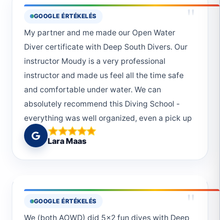
"
GOOGLE ÉRTÉKELÉS
My partner and me made our Open Water
Diver certificate with Deep South Divers. Our
instructor Moudy is a very professional
instructor and made us feel all the time safe
and comfortable under water. We can
absolutely recommend this Diving School -
everything was well organized, even a pick up
from the hotel was possible. We would choose
Lara Maas
Deep South Divers every single time again!
And thanks to the really helpful and friendly
crew! :)
"
GOOGLE ÉRTÉKELÉS
We (both AOWD) did 5x2 fun dives with Deep