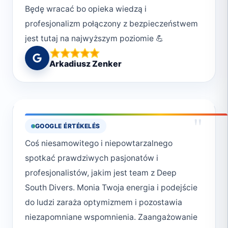
Będę wracać bo opieka wiedzą i
profesjonalizm połączony z bezpieczeństwem
jest tutaj na najwyższym poziomie 💪
Arkadiusz Zenker
"
GOOGLE ÉRTÉKELÉS
Coś niesamowitego i niepowtarzalnego
spotkać prawdziwych pasjonatów i
profesjonalistów, jakim jest team z Deep
South Divers. Monia Twoja energia i podejście
do ludzi zaraża optymizmem i pozostawia
niezapomniane wspomnienia. Zaangażowanie