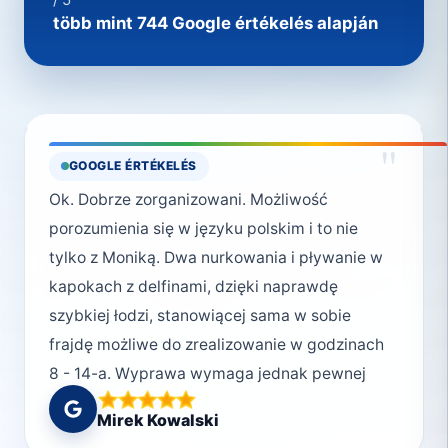
több mint 744 Google értékelés alapján
"
GOOGLE ÉRTÉKELÉS
Ok. Dobrze zorganizowani. Możliwość
porozumienia się w języku polskim i to nie
tylko z Moniką. Dwa nurkowania i pływanie w
kapokach z delfinami, dzięki naprawdę
szybkiej łodzi, stanowiącej sama w sobie
frajdę możliwe do zrealizowanie w godzinach
8 - 14-a. Wyprawa wymaga jednak pewnej
kondycji fizycznej. Jeżeli ktoś prowadzi
Mirek Kowalski
wyłącznie siedzący tryb życia, może to być