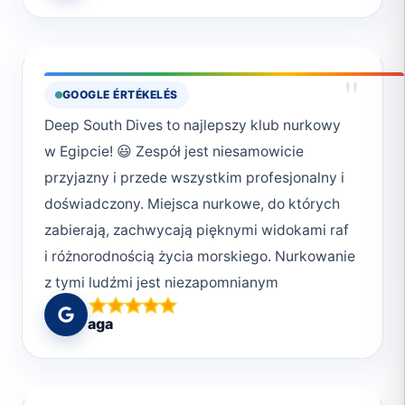
"
GOOGLE ÉRTÉKELÉS
Deep South Dives to najlepszy klub nurkowy
w Egipcie! 😃 Zespół jest niesamowicie
przyjazny i przede wszystkim profesjonalny i
doświadczony. Miejsca nurkowe, do których
zabierają, zachwycają pięknymi widokami raf
i różnorodnością życia morskiego. Nurkowanie
z tymi ludźmi jest niezapomnianym
przeżyciem, które polecam każdemu
aga
wybierającemu się do Marsa Alam. Do
zobaczenia 😄