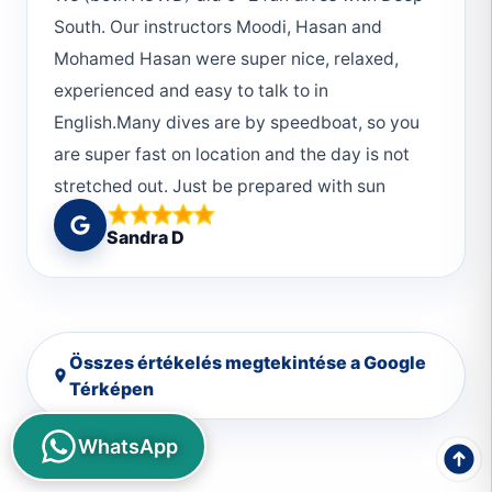
South. Our instructors Moodi, Hasan and
Mohamed Hasan were super nice, relaxed,
experienced and easy to talk to in
English.Many dives are by speedboat, so you
are super fast on location and the day is not
stretched out. Just be prepared with sun
protection (hat, bandana, sunscreen etc) and
Sandra D
always take your snorkel along, because they
stop also for dolphins ❤️The break inbetween
dives is about 45-60min, you get a little
candy and water, bathrooms are not always
Összes értékelés megtekintése a Google
available (if close by to a big boat you can go
Térképen
there).You will prepare and clean (when at
base) your eqipememt yourselves, but there
WhatsApp
are always friendly helpers around who will