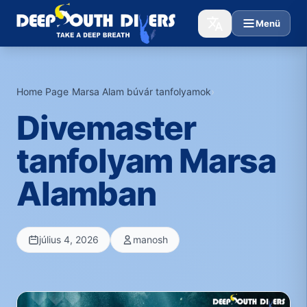
Menü
Home Page
›
Marsa Alam búvár tanfolyamok
›
Divemaster
tanfolyam Marsa
Alamban
július 4, 2026
manosh