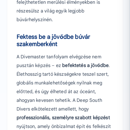
felejthetetlen merülési élményekben is
részesülsz a világ egyik legjobb
búvárhelyszínén.
Fektess be a jövődbe búvár
szakemberként
A Divemaster tanfolyam elvégzése nem
pusztán képzés – ez
befektetés a jövődbe
.
Élethosszig tartó készségekre teszel szert,
globális munkalehetőségek nyílnak meg
előtted, és úgy élheted át az óceánt,
ahogyan kevesen tehetik. A Deep South
Divers elkötelezett amellett, hogy
professzionális, személyre szabott képzést
nyújtson, amely önbizalmat épít és felkészít