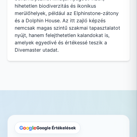
hihetetlen biodiverzitás és ikonikus
merülőhelyek, például az Elphinstone-zátony
és a Dolphin House. Az itt zajló képzés
nemcsak magas szintű szakmai tapasztalatot
nyújt, hanem felejthetetlen kalandokat is,
amelyek egyedivé és értékessé teszik a
Divemaster utadat.
G
o
o
g
l
e
Google Értékelések