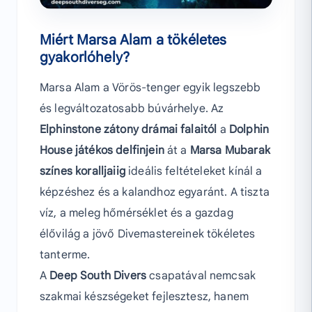
Miért Marsa Alam a tökéletes
gyakorlóhely?
Marsa Alam a Vörös-tenger egyik legszebb
és legváltozatosabb búvárhelye. Az
Elphinstone zátony drámai falaitól
a
Dolphin
House játékos delfinjein
át a
Marsa Mubarak
színes koralljaiig
ideális feltételeket kínál a
képzéshez és a kalandhoz egyaránt. A tiszta
víz, a meleg hőmérséklet és a gazdag
élővilág a jövő Divemastereinek tökéletes
tanterme.
A
Deep South Divers
csapatával nemcsak
szakmai készségeket fejlesztesz, hanem