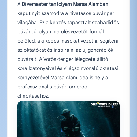
A
Divemaster tanfolyam Marsa Alamban
kaput nyit számodra a hivatásos búváripar
világába. Ez a képzés tapasztalt szabadidős
búvárból olyan merülésvezetőt formál
belőled, aki képes másokat vezetni, segíteni
az oktatókat és inspirálni az új generációk
búvárait. A Vörös-tenger lélegzetelállító
korallzátonyaival és világszínvonalú oktatási
környezetével Marsa Alam ideális hely a
professzionális búvárkarriered
elindításához.