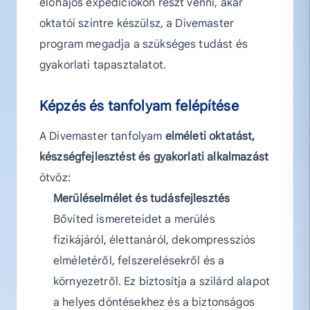
élőhajós expedíciókon részt venni, akár
oktatói szintre készülsz, a Divemaster
program megadja a szükséges tudást és
gyakorlati tapasztalatot.
Képzés és tanfolyam felépítése
A Divemaster tanfolyam
elméleti oktatást,
készségfejlesztést és gyakorlati alkalmazást
ötvöz:
Merüléselmélet és tudásfejlesztés
Bővíted ismereteidet a merülés
fizikájáról, élettanáról, dekompressziós
elméletéről, felszerelésekről és a
környezetről. Ez biztosítja a szilárd alapot
a helyes döntésekhez és a biztonságos