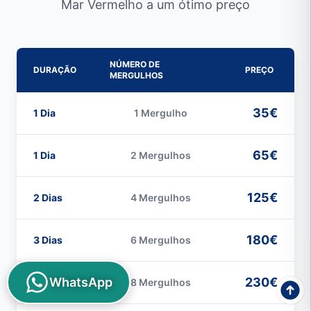
Mar Vermelho a um ótimo preço
NÚMERO DE
DURAÇÃO
PREÇO
MERGULHOS
35€
1 Dia
1 Mergulho
65€
1 Dia
2 Mergulhos
125€
2 Dias
4 Mergulhos
180€
3 Dias
6 Mergulhos
230€
WhatsApp
4 Dias
8 Mergulhos