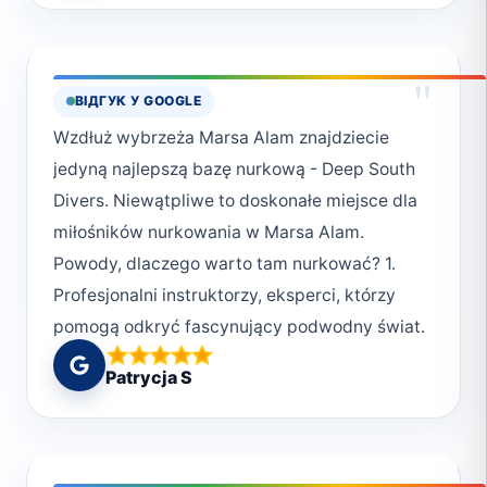
"
ВІДГУК У GOOGLE
Wzdłuż wybrzeża Marsa Alam znajdziecie
jedyną najlepszą bazę nurkową - Deep South
Divers. Niewątpliwe to doskonałe miejsce dla
miłośników nurkowania w Marsa Alam.
Powody, dlaczego warto tam nurkować? 1.
Profesjonalni instruktorzy, eksperci, którzy
pomogą odkryć fascynujący podwodny świat.
2. Bezpieczeństwo., czyli poczucie komfortu
Patrycja S
pod wodą. 3. Przyjazna, rodzinna atmosfera.
Ludzie w Deep South Divers są serdeczni i
pomocni. Spotkasz tam pasjonatów
nurkowania, co sprawi, że czujesz się jak w