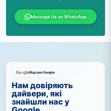
Message Us on WhatsApp
G
o
o
g
l
e
Відгуки Google
Нам довіряють
дайвери, які
знайшли нас у
Google