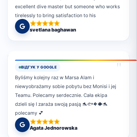
excellent dive master but someone who works
tirelessly to bring satisfaction to his
customers.
svetlana baghawan
"
ВІДГУК У GOOGLE
Byliśmy kolejny raz w Marsa Alam i
niewyobrażamy sobie pobytu bez Monisi i jej
Teamu. Polecamy serdecznie. Cała ekipa
dzieli się I zaraża swoją pasją 🐬🐟🐠🐡🐬
polecamy 💕
Agata Jednorowska