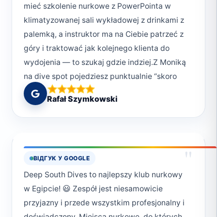
mieć szkolenie nurkowe z PowerPointa w
klimatyzowanej sali wykładowej z drinkami z
palemką, a instruktor ma na Ciebie patrzeć z
góry i traktować jak kolejnego klienta do
wydojenia — to szukaj gdzie indziej.Z Moniką
na dive spot pojedziesz punktualnie “skoro
świt”. Na miejscu (każdego dnia innym)
Rafał Szymkowski
dowiesz się, jak w praktyce zastosować
wiedzę z kursu w aplikacji SSI. Potem
wykonujesz każde ćwiczenie tyle razy, aż
poczujesz się bezpiecznie. Jeśli trzeba coś
"
ВІДГУК У GOOGLE
powtórzyć — Monika z anielską cierpliwością
Deep South Dives to najlepszy klub nurkowy
wszystko wytłumaczy i, co najważniejsze,
w Egipcie! 😃 Zespół jest niesamowicie
pokaże, jak prawidłowo wykonać ćwiczenie.A
przyjazny i przede wszystkim profesjonalny i
jak zrobisz coś głupiego — to w żołnierskich
doświadczony. Miejsca nurkowe, do których
słowach Ci to powie, tak że drugi raz tego nie