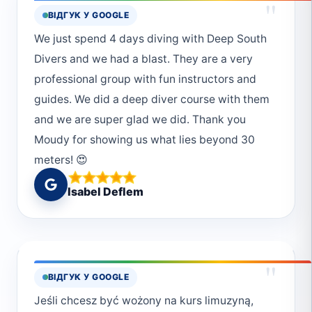
"
ВІДГУК У GOOGLE
rodzinie. 4. Różnorodność miejsc nurkowych.
We just spend 4 days diving with Deep South
Marsa Alam to raj dla nurków. W okolicy
Divers and we had a blast. They are a very
znajdują się piękne rafy koralowe, w które
professional group with fun instructors and
zabiorą instruktorzyJeśli szukasz
guides. We did a deep diver course with them
niezapomnianych wrażeń pod wodą, tylko z
and we are super glad we did. Thank you
Deep South Divers 🌊🐠🤿
Moudy for showing us what lies beyond 30
meters! 😍
Isabel Deflem
"
ВІДГУК У GOOGLE
Jeśli chcesz być wożony na kurs limuzyną,