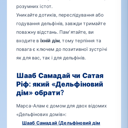
розумних істот.
Уникайте дотиків, переслідування або
годування дельфінів, завжди тримайте
поважну відстань. Пам’ятайте, ви
входите в
їхній дім
, тому терпіння та
повага є ключем до позитивної зустрічі
як для вас, так і для дельфінів.
Шааб Самадай чи Сатая
Ріф: який «Дельфіновий
дім» обрати?
Марса-Алам є домом для двох відомих
«Дельфінових домів»:
Шааб Самадай (Дельфіновий дім