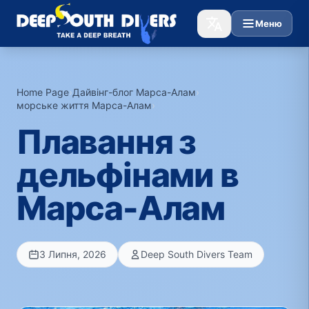
Меню
Home Page
›
Дайвінг-блог Марса-Алам
›
морське життя Марса-Алам
›
Плавання з
дельфінами в
Марса-Алам
3 Липня, 2026
Deep South Divers Team