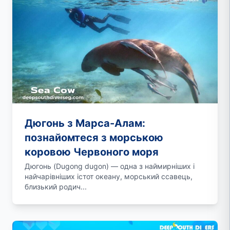
Дюгонь з Марса-Алам:
познайомтеся з морською
коровою Червоного моря
Дюгонь (Dugong dugon) — одна з наймирніших і
найчарівніших істот океану, морський ссавець,
близький родич...