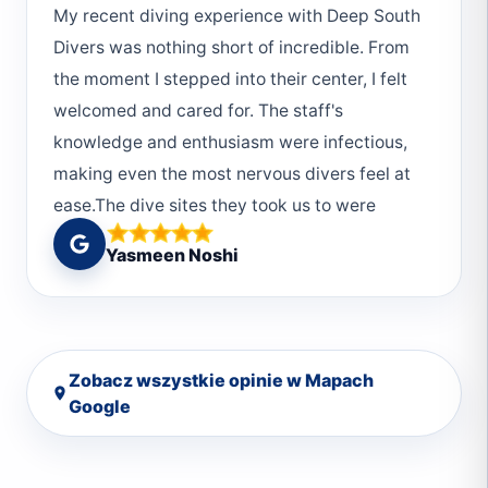
My recent diving experience with Deep South
Divers was nothing short of incredible. From
the moment I stepped into their center, I felt
welcomed and cared for. The staff's
knowledge and enthusiasm were infectious,
making even the most nervous divers feel at
ease.The dive sites they took us to were
absolutely breathtaking. They choose the
Yasmeen Noshi
sites having the top priority giving the best
experience to the divers. The guides were not
only skilled professionals but also passionate
about sharing their love of the underwater
Zobacz wszystkie opinie w Mapach
world. They pointed out hidden treasures and
Google
ensured our safety throughout the dives. I
totally recommend diving with Moudy as he is