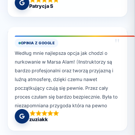
2. Bezpieczeństwo., czyli poczucie komfortu
Patrycja S
pod wodą. 3. Przyjazna, rodzinna atmosfera.
Ludzie w Deep South Divers są serdeczni i
pomocni. Spotkasz tam pasjonatów
nurkowania, co sprawi, że czujesz się jak w
"
OPINIA Z GOOGLE
rodzinie. 4. Różnorodność miejsc nurkowych.
Według mnie najlepsza opcja jak chodzi o
Marsa Alam to raj dla nurków. W okolicy
nurkowanie w Marsa Alam! :)Instruktorzy są
znajdują się piękne rafy koralowe, w które
bardzo profesjonalni oraz tworzą przyjazną i
zabiorą instruktorzyJeśli szukasz
luźną atmosferę, dzięki czemu nawet
niezapomnianych wrażeń pod wodą, tylko z
początkujący czują się pewnie. Przez cały
Deep South Divers 🌊🐠🤿
proces czułam się bardzo bezpiecznie. Była to
niezapomniana przygoda która na pewno
będę chciała powtórzyć!:)
zuziakk