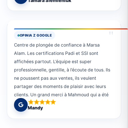
Tamara Siemieniuk
white type reef shark, dugong, two mating
turtles, sand ray, blue stingrays, Napoleon
fish, Grupers, Barracudas, turtle,
Crocodilefish, moray eels, cleaning shrimp,
"
OPINIA Z GOOGLE
snippers, trevally fish, tuna, batfish and many
Centre de plongée de confiance à Marsa
many more :)Thanks to all the staff for
Alam. Les certifications Padi et SSI sont
excellent service. Hope to see you all again :)
affichées partout. L’équipe est super
professionnelle, gentille, à l’écoute de tous. Ils
ne poussent pas aux ventes, ils veulent
partager des moments de plaisir avec leurs
clients. Un grand merci à Mahmoud qui a été
un dive master au top, et au reste de toute
Mandy
l’équipe.