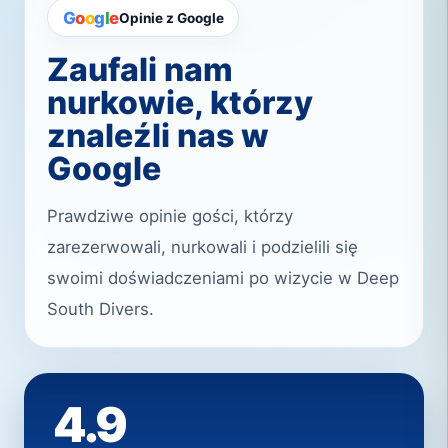
G
o
o
g
l
e
Opinie z Google
Zaufali nam
nurkowie, którzy
znaleźli nas w
Google
Prawdziwe opinie gości, którzy
zarezerwowali, nurkowali i podzielili się
swoimi doświadczeniami po wizycie w Deep
South Divers.
4.9