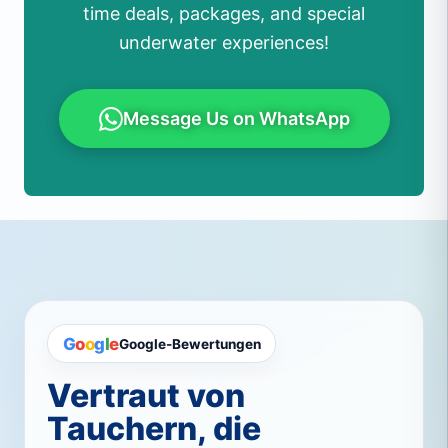
time deals, packages, and special
underwater experiences!
Message Us on WhatsApp
G
o
o
g
l
e
Google-Bewertungen
Vertraut von
Tauchern, die