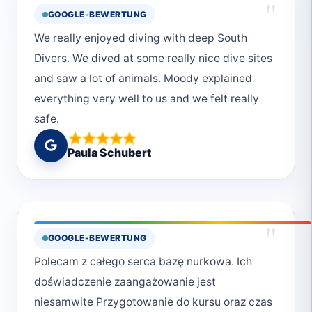
"
GOOGLE-BEWERTUNG
world. They pointed out hidden treasures and
We really enjoyed diving with deep South
ensured our safety throughout the dives. I
Divers. We dived at some really nice dive sites
totally recommend diving with Moudy as he is
and saw a lot of animals. Moody explained
very confident and makes you feel safe and
everything very well to us and we felt really
like it's a piece of cake!The equipment
safe.
provided was top-notch, and the center's
commitment to safety was evident in their
Paula Schubert
thorough pre-dive checks and procedures. I
felt completely confident and secure in their
hands.Beyond the diving itself, the overall
experience was fantastic. The team at Deep
"
GOOGLE-BEWERTUNG
South Divers created a relaxed and enjoyable
atmosphere, making it easy to unwind and
Polecam z całego serca bazę nurkowa. Ich
fully immerse yourself in the underwater
doświadczenie zaangażowanie jest
adventure. I would highly recommend them to
niesamwite Przygotowanie do kursu oraz czas