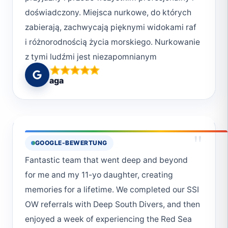
doświadczony. Miejsca nurkowe, do których
zabierają, zachwycają pięknymi widokami raf
i różnorodnością życia morskiego. Nurkowanie
z tymi ludźmi jest niezapomnianym
przeżyciem, które polecam każdemu
aga
wybierającemu się do Marsa Alam. Do
zobaczenia 😄
"
GOOGLE-BEWERTUNG
Fantastic team that went deep and beyond
for me and my 11-yo daughter, creating
memories for a lifetime. We completed our SSI
OW referrals with Deep South Divers, and then
enjoyed a week of experiencing the Red Sea