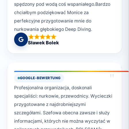
anyone looking for a memorable and
spędzony pod wodą coś wspaniałego.Bardzo
professional diving experience. I will definitely
chciałbym podziękować Monice za
continue the Advance Open Water certificate
perfekcyjne przygotowanie mnie do
with them. :)
nurkowania głębokiego Deep Diving.
Sławek Bolek
"
GOOGLE-BEWERTUNG
Profesjonalna organizacja, doskonali
specjaliści: nurkowie, przewodnicy. Wycieczki
przygotowane z najdrobniejszymi
szczegółami. Szefowa obecna zawsze i służy
informacjami, których nie można wyczytać w