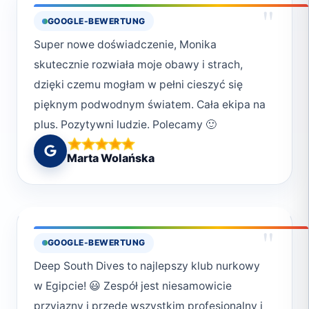
"
GOOGLE-BEWERTUNG
Super nowe doświadczenie, Monika
skutecznie rozwiała moje obawy i strach,
dzięki czemu mogłam w pełni cieszyć się
pięknym podwodnym światem. Cała ekipa na
plus. Pozytywni ludzie. Polecamy 🙂
Marta Wolańska
"
GOOGLE-BEWERTUNG
Deep South Dives to najlepszy klub nurkowy
w Egipcie! 😃 Zespół jest niesamowicie
przyjazny i przede wszystkim profesjonalny i