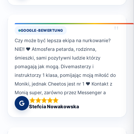
"
GOOGLE-BEWERTUNG
Czy może być lepsza ekipa na nurkowanie?
NIE!! ♥️ Atmosfera petarda, rodzinna,
śmieszki, sami pozytywni ludzie którzy
pomagają jak mogą. Divemasterzy i
instruktorzy 1 klasa, pomijając moją miłość do
Moniki, jednak Cheetos jest nr 1 ♥️ Kontakt z
Monią super, zarówno przez Messenger a
potem na Whatsup. Mąż który nurkował po raz
Stefcia Nowakowska
pierwszy zakochany w podwodnym świecie
🤩 Z takimi ludźmi można wszystko, razem z
mężem polecamy z całego ♥️ 101/100