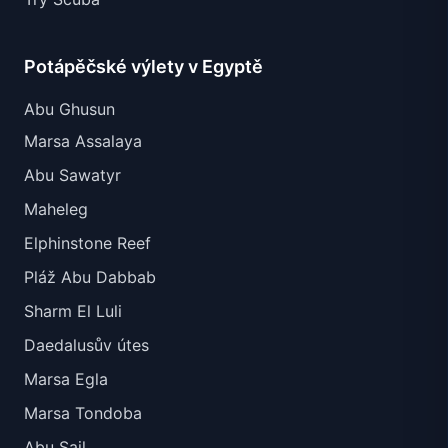
Potápěčské výlety v Egyptě
Abu Ghusun
Marsa Assalaya
Abu Sawatyr
Maheleg
Elphinstone Reef
Pláž Abu Dabbab
Sharm El Luli
Daedalusův útes
Marsa Egla
Marsa Tondoba
Abu Sail