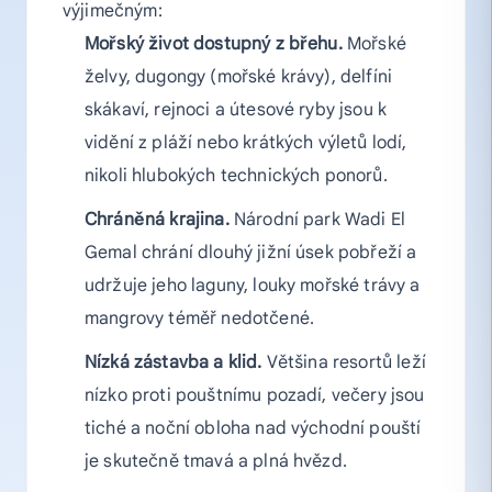
výjimečným:
Mořský život dostupný z břehu.
Mořské
želvy, dugongy (mořské krávy), delfíni
skákaví, rejnoci a útesové ryby jsou k
vidění z pláží nebo krátkých výletů lodí,
nikoli hlubokých technických ponorů.
Chráněná krajina.
Národní park Wadi El
Gemal chrání dlouhý jižní úsek pobřeží a
udržuje jeho laguny, louky mořské trávy a
mangrovy téměř nedotčené.
Nízká zástavba a klid.
Většina resortů leží
nízko proti pouštnímu pozadí, večery jsou
tiché a noční obloha nad východní pouští
je skutečně tmavá a plná hvězd.