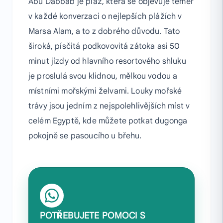
Abu Dabbab je pláž, která se objevuje téměř
v každé konverzaci o nejlepších plážích v
Marsa Alam, a to z dobrého důvodu. Tato
široká, písčitá podkovovitá zátoka asi 50
minut jízdy od hlavního resortového shluku
je proslulá svou klidnou, mělkou vodou a
místními mořskými želvami. Louky mořské
trávy jsou jedním z nejspolehlivějších míst v
celém Egyptě, kde můžete potkat dugonga
pokojně se pasoucího u břehu.
POTŘEBUJETE POMOCI S