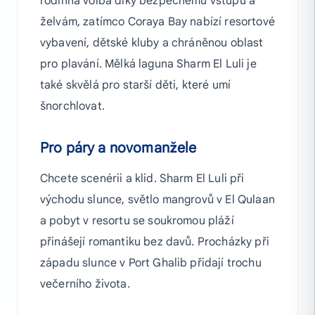
rodinná volba díky bezpečnému vstupu a
želvám, zatímco Coraya Bay nabízí resortové
vybavení, dětské kluby a chráněnou oblast
pro plavání. Mělká laguna Sharm El Luli je
také skvělá pro starší děti, které umí
šnorchlovat.
Pro páry a novomanžele
Chcete scenérii a klid. Sharm El Luli při
východu slunce, světlo mangrovů v El Qulaan
a pobyt v resortu se soukromou pláží
přinášejí romantiku bez davů. Procházky při
západu slunce v Port Ghalib přidají trochu
večerního života.