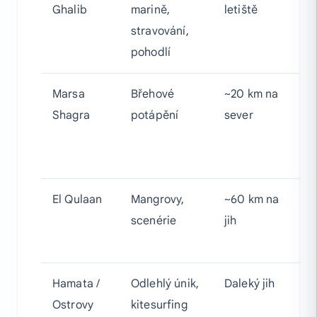
Ghalib
marině,
letiště
+ 
stravování,
ma
pohodlí
Marsa
Břehové
~20 km na
N
Shagra
potápění
sever
po
d
út
El Qulaan
Mangrovy,
~60 km na
Kr
scenérie
jih
m
la
Hamata /
Odlehlý únik,
Daleký jih
N
Ostrovy
kitesurfing
út