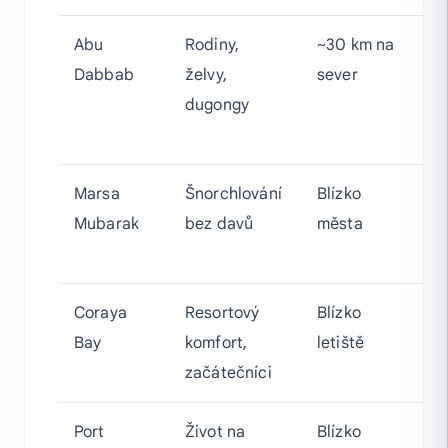
Abu
Rodiny,
~30 km na
Po
Dabbab
želvy,
sever
že
dugongy
d
b
Marsa
Šnorchlování
Blízko
De
Mubarak
bez davů
města
že
út
Coraya
Resortový
Blízko
C
Bay
komfort,
letiště
d
začátečníci
út
Port
Život na
Blízko
Zl