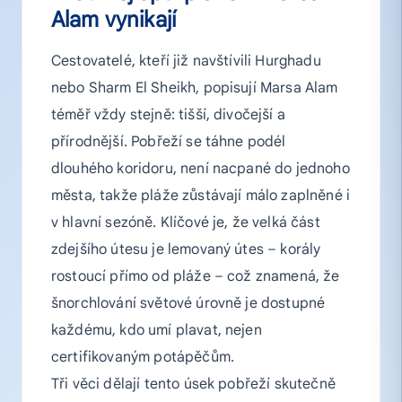
Alam vynikají
Cestovatelé, kteří již navštívili Hurghadu
nebo Sharm El Sheikh, popisují Marsa Alam
téměř vždy stejně: tišší, divočejší a
přírodnější. Pobřeží se táhne podél
dlouhého koridoru, není nacpané do jednoho
města, takže pláže zůstávají málo zaplněné i
v hlavní sezóně. Klíčové je, že velká část
zdejšího útesu je lemovaný útes – korály
rostoucí přímo od pláže – což znamená, že
šnorchlování světové úrovně je dostupné
každému, kdo umí plavat, nejen
certifikovaným potápěčům.
Tři věci dělají tento úsek pobřeží skutečně