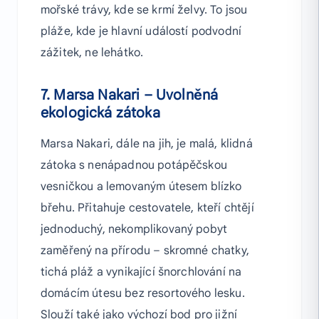
mořské trávy, kde se krmí želvy. To jsou
pláže, kde je hlavní událostí podvodní
zážitek, ne lehátko.
7. Marsa Nakari – Uvolněná
ekologická zátoka
Marsa Nakari, dále na jih, je malá, klidná
zátoka s nenápadnou potápěčskou
vesničkou a lemovaným útesem blízko
břehu. Přitahuje cestovatele, kteří chtějí
jednoduchý, nekomplikovaný pobyt
zaměřený na přírodu – skromné chatky,
tichá pláž a vynikající šnorchlování na
domácím útesu bez resortového lesku.
Slouží také jako výchozí bod pro jižní