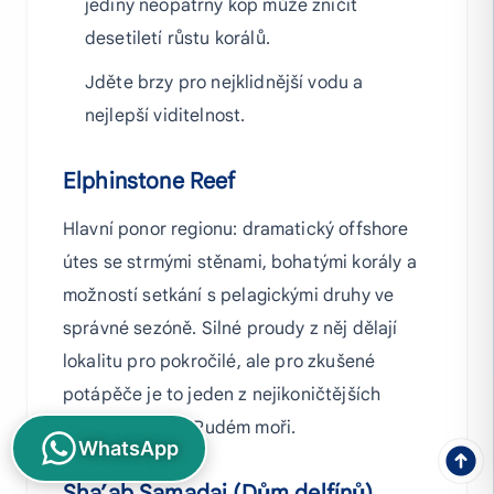
jediný neopatrný kop může zničit
desetiletí růstu korálů.
Jděte brzy pro nejklidnější vodu a
nejlepší viditelnost.
Elphinstone Reef
Hlavní ponor regionu: dramatický offshore
útes se strmými stěnami, bohatými korály a
možností setkání s pelagickými druhy ve
správné sezóně. Silné proudy z něj dělají
lokalitu pro pokročilé, ale pro zkušené
potápěče je to jeden z nejikoničtějších
ponorů v celém Rudém moři.
WhatsApp
Sha’ab Samadai (Dům delfínů)