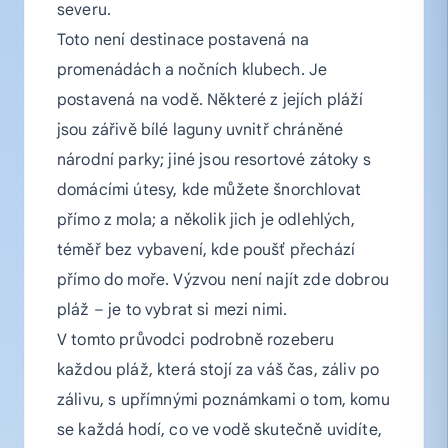
severu.
Toto není destinace postavená na
promenádách a nočních klubech. Je
postavená na vodě. Některé z jejích pláží
jsou zářivě bílé laguny uvnitř chráněné
národní parky; jiné jsou resortové zátoky s
domácími útesy, kde můžete šnorchlovat
přímo z mola; a několik jich je odlehlých,
téměř bez vybavení, kde poušť přechází
přímo do moře. Výzvou není najít zde dobrou
pláž – je to vybrat si mezi nimi.
V tomto průvodci podrobně rozeberu
každou pláž, která stojí za váš čas, záliv po
zálivu, s upřímnými poznámkami o tom, komu
se každá hodí, co ve vodě skutečně uvidíte,