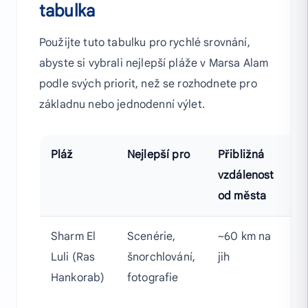
tabulka
Použijte tuto tabulku pro rychlé srovnání,
abyste si vybrali nejlepší pláže v Marsa Alam
podle svých priorit, než se rozhodnete pro
základnu nebo jednodenní výlet.
Pláž
Nejlepší pro
Přibližná
Ne
vzdálenost
lá
od města
Sharm El
Scenérie,
~60 km na
Bí
Luli (Ras
šnorchlování,
jih
la
Hankorab)
fotografie
ko
b