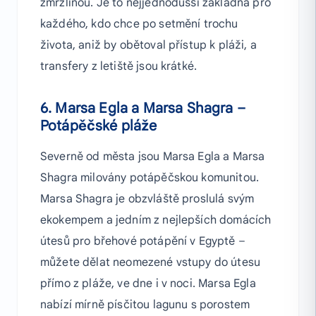
zmrzlinou. Je to nejjednodušší základna pro
každého, kdo chce po setmění trochu
života, aniž by obětoval přístup k pláži, a
transfery z letiště jsou krátké.
6. Marsa Egla a Marsa Shagra –
Potápěčské pláže
Severně od města jsou Marsa Egla a Marsa
Shagra milovány potápěčskou komunitou.
Marsa Shagra je obzvláště proslulá svým
ekokempem a jedním z nejlepších domácích
útesů pro břehové potápění v Egyptě –
můžete dělat neomezené vstupy do útesu
přímo z pláže, ve dne i v noci. Marsa Egla
nabízí mírně písčitou lagunu s porostem