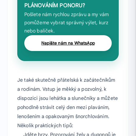
PLÁNOVÁNÍM PONORU?
Pošlete nám rychlou zprávu a my vám
pomůžeme vybrat správný výlet, kurz
nebo balíček.
Napište nám na WhatsApp
Je také skutečně přátelská k začátečníkům
a rodinám. Vstup je měkký a pozvolný, k
dispozici jsou lehátka a slunečníky a můžete
pohodlně strávit celý den mezi plaváním,
lenošením a opakovaným šnorchlováním.
Několik praktických tipů:
Jděte brzy. Pozorování želv a dugongů je