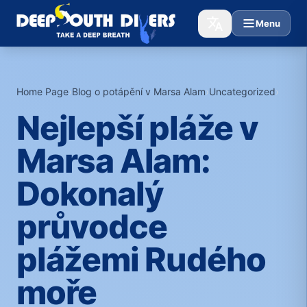
Menu
Home Page
›
Blog o potápění v Marsa Alam
›
Uncategorized
›
Nejlepší pláže v
Marsa Alam:
Dokonalý
průvodce
plážemi Rudého
moře