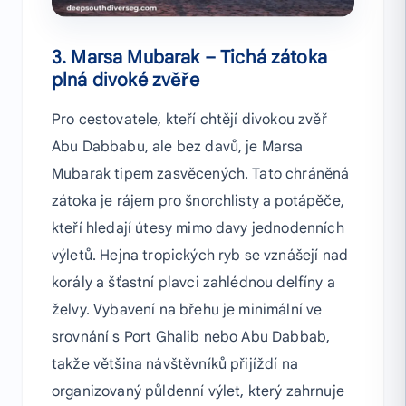
3. Marsa Mubarak – Tichá zátoka
plná divoké zvěře
Pro cestovatele, kteří chtějí divokou zvěř
Abu Dabbabu, ale bez davů, je Marsa
Mubarak tipem zasvěcených. Tato chráněná
zátoka je rájem pro šnorchlisty a potápěče,
kteří hledají útesy mimo davy jednodenních
výletů. Hejna tropických ryb se vznášejí nad
korály a šťastní plavci zahlédnou delfíny a
želvy. Vybavení na břehu je minimální ve
srovnání s Port Ghalib nebo Abu Dabbab,
takže většina návštěvníků přijíždí na
organizovaný půldenní výlet, který zahrnuje