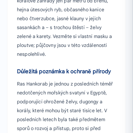
korálové zahrady jen pár metrů od břehu,
hejna útesových ryb, občasného kanice
nebo čtverzubce, jasné klauny v jejich
sasankách a – s trochou štěstí – želvy
zelené a karety. Vezměte si vlastní masku a
ploutve; půjčovny jsou v této vzdálenosti
nespolehlivé.
Důležitá poznámka k ochraně přírody
Ras Hankorab je jednou z posledních téměř
nedotčených mořských svatyní v Egyptě,
podporující ohrožené želvy, dugongy a
korály, které mohou být staré tisíce let. V
posledních letech byla také předmětem
sporů o rozvoj a přístup, proto si před