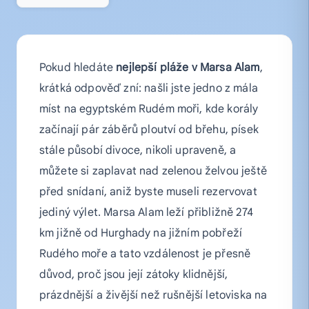
Pokud hledáte
nejlepší pláže v Marsa Alam
,
krátká odpověď zní: našli jste jedno z mála
míst na egyptském Rudém moři, kde korály
začínají pár záběrů ploutví od břehu, písek
stále působí divoce, nikoli upraveně, a
můžete si zaplavat nad zelenou želvou ještě
před snídaní, aniž byste museli rezervovat
jediný výlet. Marsa Alam leží přibližně 274
km jižně od Hurghady na jižním pobřeží
Rudého moře a tato vzdálenost je přesně
důvod, proč jsou její zátoky klidnější,
prázdnější a živější než rušnější letoviska na