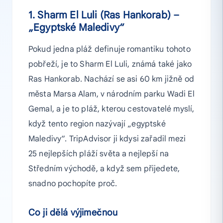
1. Sharm El Luli (Ras Hankorab) –
„Egyptské Maledivy“
Pokud jedna pláž definuje romantiku tohoto
pobřeží, je to Sharm El Luli, známá také jako
Ras Hankorab. Nachází se asi 60 km jižně od
města Marsa Alam, v národním parku Wadi El
Gemal, a je to pláž, kterou cestovatelé myslí,
když tento region nazývají „egyptské
Maledivy“. TripAdvisor ji kdysi zařadil mezi
25 nejlepších pláží světa a nejlepší na
Středním východě, a když sem přijedete,
snadno pochopíte proč.
Co ji dělá výjimečnou