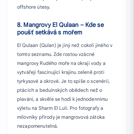
offshore útesy.
8. Mangrovy El Qulaan – Kde se
poušť setkává s mořem
El Qulaan (Qulan) je jiný než cokoli jiného v
tomto seznamu. Zde rostou vzácné
mangrovy Rudého moře na okraji vody a
vytvářejí fascinující krajinu zeleně proti
tyrkysové a okrové. Je to spíše o scenérii,
ptácích a beduínských obědech než o
plavání, a skvěle se hodí k jednodennímu
výletu na Sharm El Luli. Pro fotografy a
milovníky přírody je mangrovová zátoka
nezapomenutelná.