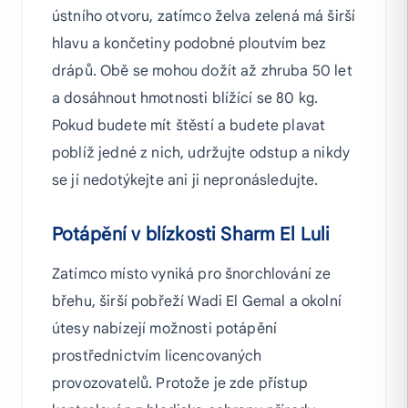
ústního otvoru, zatímco želva zelená má širší
hlavu a končetiny podobné ploutvím bez
drápů. Obě se mohou dožít až zhruba 50 let
a dosáhnout hmotnosti blížící se 80 kg.
Pokud budete mít štěstí a budete plavat
poblíž jedné z nich, udržujte odstup a nikdy
se jí nedotýkejte ani ji nepronásledujte.
Potápění v blízkosti Sharm El Luli
Zatímco místo vyniká pro šnorchlování ze
břehu, širší pobřeží Wadi El Gemal a okolní
útesy nabízejí možnosti potápění
prostřednictvím licencovaných
provozovatelů. Protože je zde přístup