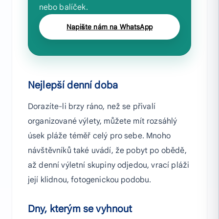
nebo balíček.
Napište nám na WhatsApp
Nejlepší denní doba
Dorazíte-li brzy ráno, než se přivalí
organizované výlety, můžete mít rozsáhlý
úsek pláže téměř celý pro sebe. Mnoho
návštěvníků také uvádí, že pobyt po obědě,
až denní výletní skupiny odjedou, vrací pláži
její klidnou, fotogenickou podobu.
Dny, kterým se vyhnout