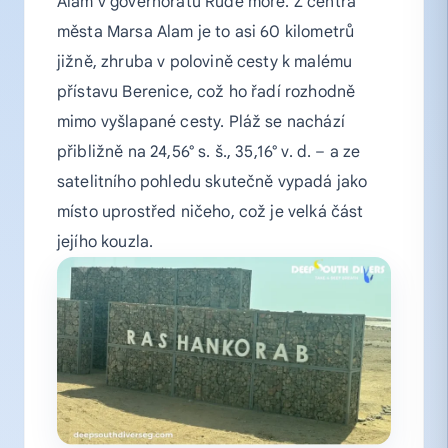
Alam v governorátu Rudé moře. Z centra
města Marsa Alam je to asi 60 kilometrů
jižně, zhruba v polovině cesty k malému
přístavu Berenice, což ho řadí rozhodně
mimo vyšlapané cesty. Pláž se nachází
přibližně na 24,56° s. š., 35,16° v. d. – a ze
satelitního pohledu skutečně vypadá jako
místo uprostřed ničeho, což je velká část
jejího kouzla.