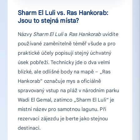
Sharm El Luli vs. Ras Hankorab:
Jsou to stejná místa?
Názvy
Sharm El Luli
a
Ras Hankorab
uvidíte
používané zaměnitelně téměř všude a pro
praktické účely popisují stejný úchvatný
úsek pobřeží. Technicky jde o dva velmi
blízké, ale odlišné body na mapě – „Ras
Hankorab“ označuje mys a oficiálně
spravovaný vstup na pláž v národním parku
Wadi El Gemal, zatímco „Sharm El Luli“ je
místní název pro samotnou lagunu. Při
rezervaci zájezdu je berte jako stejnou
destinaci.