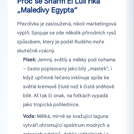
Proč se Sharm El Luli říká
„Maledivy Egypta“
Přezdívka je zasloužená, nikoli marketingová
výplň. Spojuje se zde několik přírodních rysů
způsobem, který je podél Rudého moře
skutečně vzácný.
Písek:
Jemný, světlý a měkký pod nohama
– často popisovaný jako bílý „mastek“, i
když upřímně řečeno inklinuje spíše ke
světlé krémově žluté než k čistě sněhově
bílé. Ať tak či onak, na fotkách vypadá
jako tropická pohlednice.
Voda:
Mělká, mírně se svažující laguna
vytváří ohromující spektrum modrých a