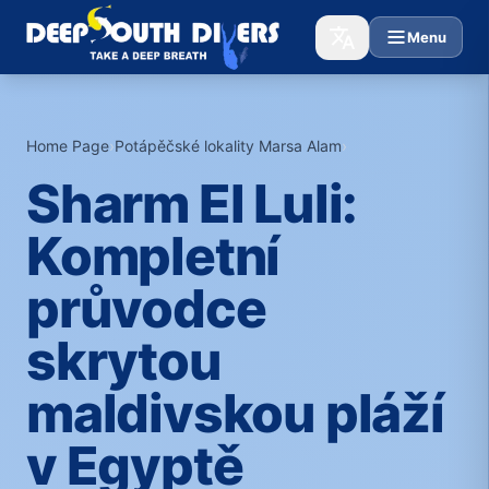
Menu
Home Page
›
Potápěčské lokality Marsa Alam
›
Sharm El Luli:
Kompletní
průvodce
skrytou
maldivskou pláží
v Egyptě