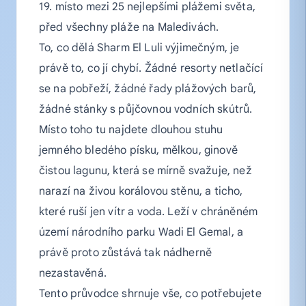
19. místo mezi 25 nejlepšími plážemi světa,
před všechny pláže na Maledivách.
To, co dělá Sharm El Luli výjimečným, je
právě to, co jí chybí. Žádné resorty netlačící
se na pobřeží, žádné řady plážových barů,
žádné stánky s půjčovnou vodních skútrů.
Místo toho tu najdete dlouhou stuhu
jemného bledého písku, mělkou, ginově
čistou lagunu, která se mírně svažuje, než
narazí na živou korálovou stěnu, a ticho,
které ruší jen vítr a voda. Leží v chráněném
území národního parku Wadi El Gemal, a
právě proto zůstává tak nádherně
nezastavěná.
Tento průvodce shrnuje vše, co potřebujete