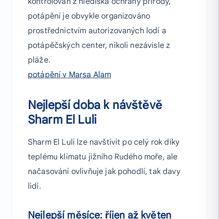
kontrolován z hlediska ochrany přírody,
potápění je obvykle organizováno
prostřednictvím autorizovaných lodí a
potápěčských center, nikoli nezávisle z
pláže.
potápění v Marsa Alam
Nejlepší doba k návštěvě
Sharm El Luli
Sharm El Luli lze navštívit po celý rok díky
teplému klimatu jižního Rudého moře, ale
načasování ovlivňuje jak pohodlí, tak davy
lidí.
Nejlepší měsíce: říjen až květen