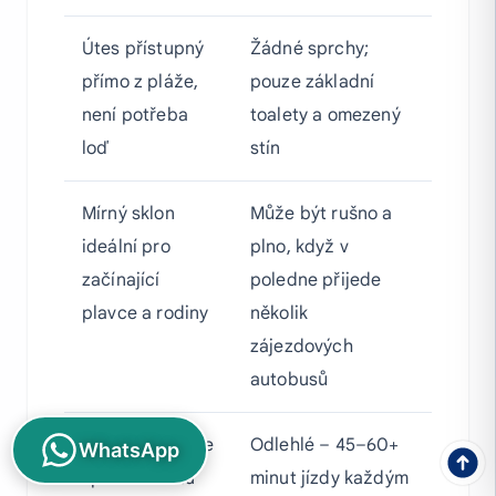
Útes přístupný
Žádné sprchy;
přímo z pláže,
pouze základní
není potřeba
toalety a omezený
loď
stín
Mírný sklon
Může být rušno a
ideální pro
plno, když v
začínající
poledne přijede
plavce a rodiny
několik
zájezdových
autobusů
Vynikající šance
Odlehlé – 45–60+
WhatsApp
spatřit karetu
minut jízdy každým