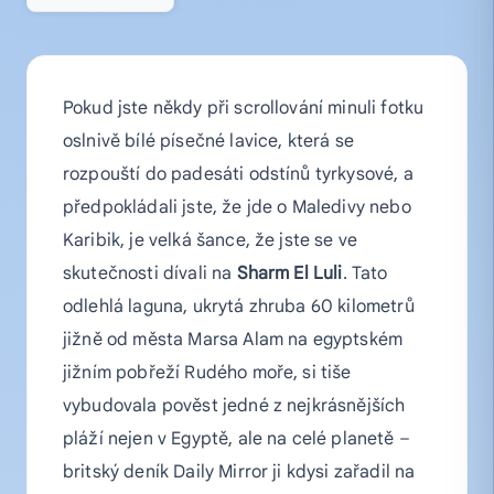
Pokud jste někdy při scrollování minuli fotku
oslnivě bílé písečné lavice, která se
rozpouští do padesáti odstínů tyrkysové, a
předpokládali jste, že jde o Maledivy nebo
Karibik, je velká šance, že jste se ve
skutečnosti dívali na
Sharm El Luli
. Tato
odlehlá laguna, ukrytá zhruba 60 kilometrů
jižně od města Marsa Alam na egyptském
jižním pobřeží Rudého moře, si tiše
vybudovala pověst jedné z nejkrásnějších
pláží nejen v Egyptě, ale na celé planetě –
britský deník Daily Mirror ji kdysi zařadil na