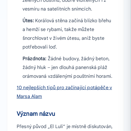
zelených odstínů, dobře viditelných i z
vesmíru na satelitních snímcích.
Útes:
Korálová stěna začíná blízko břehu
a hemží se rybami, takže můžete
šnorchlovat v živém útesu, aniž byste
potřebovali loď.
Prázdnota:
Žádné budovy, žádný beton,
žádný hluk – jen dlouhá panenská pláž
orámovaná vzdálenými pouštními horami.
10 nejlepších tipů pro začínající potápěče v
Marsa Alam
Význam názvu
Přesný původ „El Luli“ je místně diskutován,