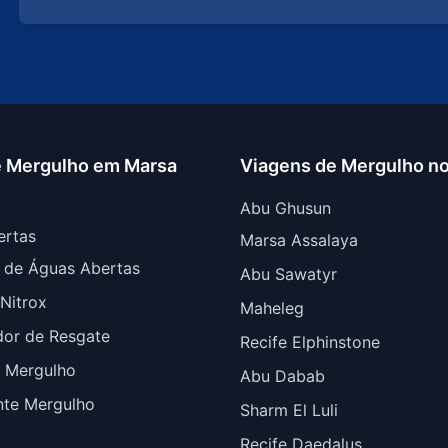
e Mergulho em Marsa
Viagens de Mergulho no
Abu Ghusun
ertas
Marsa Assalaya
 de Águas Abertas
Abu Sawatyr
Nitrox
Maheleg
dor de Resgate
Recife Elphinstone
 Mergulho
Abu Dabab
nte Mergulho
Sharm El Luli
Recife Daedalus