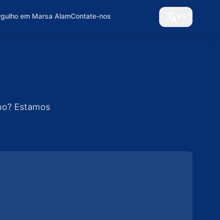
rgulho em Marsa Alam
Contate-nos
PT
lho? Estamos