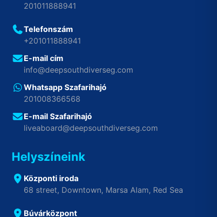
201011888941
Telefonszám
+201011888941
E-mail cím
info@deepsouthdiverseg.com
Whatsapp Szafarihajó
201008366568
E-mail Szafarihajó
liveaboard@deepsouthdiverseg.com
Helyszíneink
Központi iroda
68 street, Downtown, Marsa Alam, Red Sea
Búvárközpont