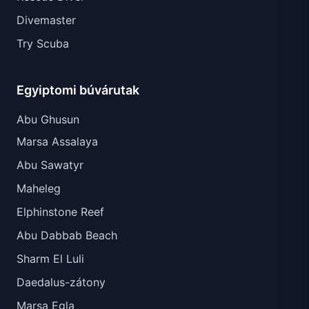
Divemaster
Try Scuba
Egyiptomi búvárutak
Abu Ghusun
Marsa Assalaya
Abu Sawatyr
Maheleg
Elphinstone Reef
Abu Dabbab Beach
Sharm El Luli
Daedalus-zátony
Marsa Egla