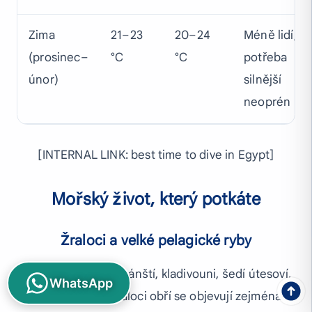
Zima
21–23
20–24
Méně lidí,
(prosinec–
°C
°C
potřeba
únor)
silnější
neoprén
[INTERNAL LINK: best time to dive in Egypt]
Mořský život, který potkáte
Žraloci a velké pelagické ryby
Žraloci bělocípí oceánští, kladivouni, šedí útesoví,
WhatsApp
liščí a dokonce i žraloci obří se objevují zejména u