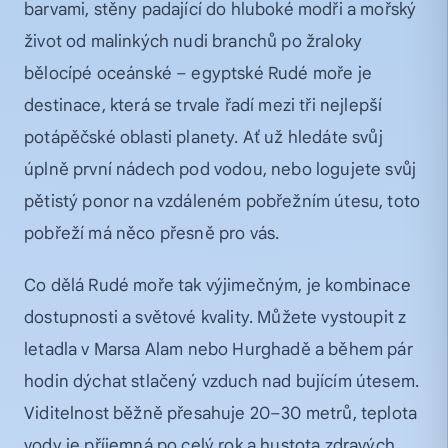
barvami, stěny padající do hluboké modři a mořský
život od malinkých nudi branchů po žraloky
bělocípé oceánské – egyptské Rudé moře je
destinace, která se trvale řadí mezi tři nejlepší
potápěčské oblasti planety. Ať už hledáte svůj
úplně první nádech pod vodou, nebo logujete svůj
pětistý ponor na vzdáleném pobřežním útesu, toto
pobřeží má něco přesně pro vás.
Co dělá Rudé moře tak výjimečným, je kombinace
dostupnosti a světové kvality. Můžete vystoupit z
letadla v Marsa Alam nebo Hurghadě a během pár
hodin dýchat stlačený vzduch nad bujícím útesem.
Viditelnost běžně přesahuje 20–30 metrů, teplota
vody je příjemná po celý rok a hustota zdravých