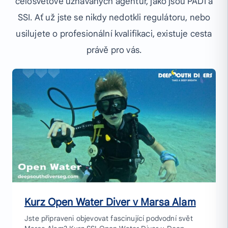
celosvětově uznávaných agentur, jako jsou PADI a
SSI. Ať už jste se nikdy nedotkli regulátoru, nebo
usilujete o profesionální kvalifikaci, existuje cesta
právě pro vás.
Kurz Open Water Diver v Marsa Alam
Jste připraveni objevovat fascinující podvodní svět