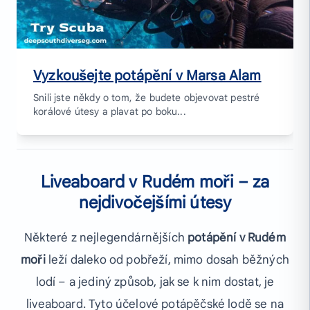
Vyzkoušejte potápění v Marsa Alam
Snili jste někdy o tom, že budete objevovat pestré
korálové útesy a plavat po boku...
Liveaboard v Rudém moři – za
nejdivočejšími útesy
Některé z nejlegendárnějších
potápění v Rudém
moři
leží daleko od pobřeží, mimo dosah běžných
lodí – a jediný způsob, jak se k nim dostat, je
liveaboard. Tyto účelové potápěčské lodě se na