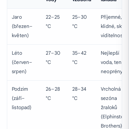
Jaro
22–25
25–30
Příjemné,
(březen–
°C
°C
klidné, skvěl
květen)
viditelnost
Léto
27–30
35–42
Nejlepší
(červen–
°C
°C
voda, tenké
srpen)
neoprény
Podzim
26–28
28–34
Vrcholná
(září–
°C
°C
sezóna
listopad)
žraloků
(Elphinstone
Brothers)