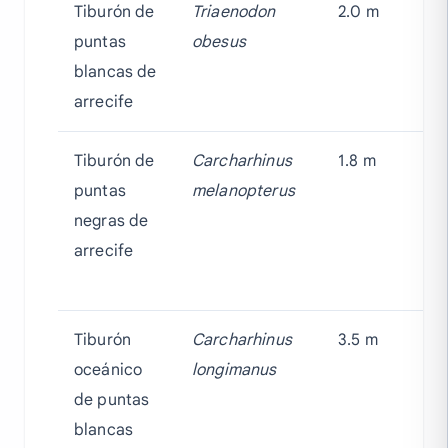
Tiburón de
Triaenodon
2.0 m
C
puntas
obesus
A
blancas de
arrecife
Tiburón de
Carcharhinus
1.8 m
V
puntas
melanopterus
negras de
arrecife
Tiburón
Carcharhinus
3.5 m
V
oceánico
longimanus
de puntas
blancas