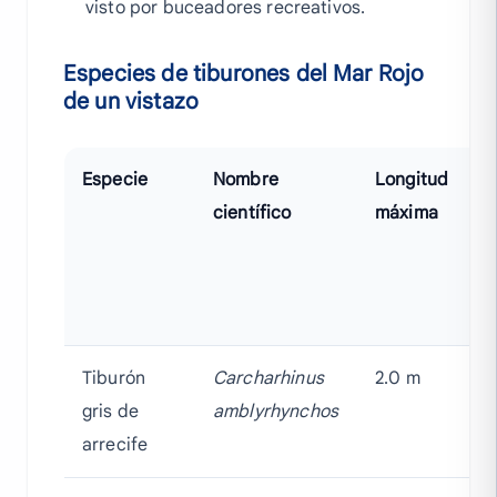
visto por buceadores recreativos.
Especies de tiburones del Mar Rojo
de un vistazo
Especie
Nombre
Longitud
E
científico
máxima
U
Tiburón
Carcharhinus
2.0 m
C
gris de
amblyrhynchos
A
arrecife