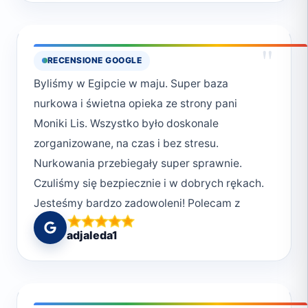
This is my go-to center in Marsa Alam from
now on.
"
RECENSIONE GOOGLE
Byliśmy w Egipcie w maju. Super baza
nurkowa i świetna opieka ze strony pani
Moniki Lis. Wszystko było doskonale
zorganizowane, na czas i bez stresu.
Nurkowania przebiegały super sprawnie.
Czuliśmy się bezpiecznie i w dobrych rękach.
Jesteśmy bardzo zadowoleni! Polecam z
całego serca <3
adjaleda1