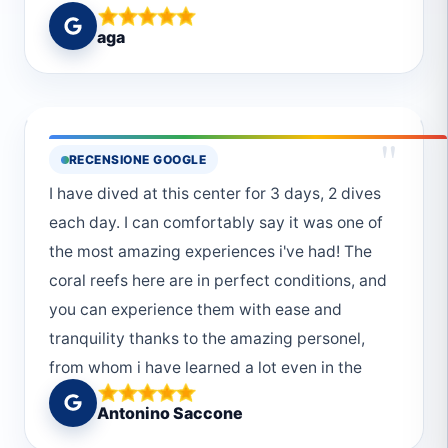
przeżyciem, które polecam każdemu
aga
wybierającemu się do Marsa Alam. Do
zobaczenia 😄
"
RECENSIONE GOOGLE
I have dived at this center for 3 days, 2 dives
each day. I can comfortably say it was one of
the most amazing experiences i've had! The
coral reefs here are in perfect conditions, and
you can experience them with ease and
tranquility thanks to the amazing personel,
from whom i have learned a lot even in the
short time i stayed. All the gear is in great
Antonino Saccone
conditions and all check have been made.