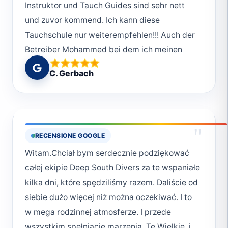
Instruktor und Tauch Guides sind sehr nett
und zuvor kommend. Ich kann diese
Tauchschule nur weiterempfehlen!!! Auch der
Betreiber Mohammed bei dem ich meinen
Kurs gemacht absolviert habe war super nett
C. Gerbach
und absolut Professionell aber der Spaß ist
auch nie zu kurz gekommen😊Vielen lieben
Dank an das ganze Deep South Divers Team
!!!Macht so weiter
"
RECENSIONE GOOGLE
Witam.Chciał bym serdecznie podziękować
całej ekipie Deep South Divers za te wspaniałe
kilka dni, które spędziliśmy razem. Daliście od
siebie dużo więcej niż można oczekiwać. I to
w mega rodzinnej atmosferze. I przede
wszystkim spełniacie marzenia. Te Wielkie, i