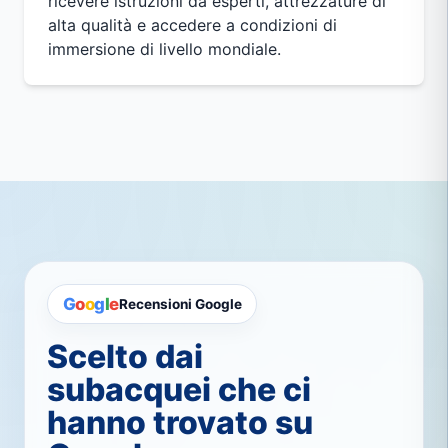
ricevere istruzioni da esperti, attrezzature di
alta qualità e accedere a condizioni di
immersione di livello mondiale.
G
o
o
g
l
e
Recensioni Google
Scelto dai
subacquei che ci
hanno trovato su