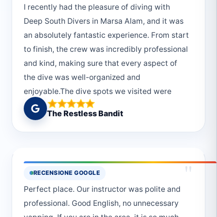
I recently had the pleasure of diving with
Deep South Divers in Marsa Alam, and it was
an absolutely fantastic experience. From start
to finish, the crew was incredibly professional
and kind, making sure that every aspect of
the dive was well-organized and
enjoyable.The dive spots we visited were
nothing short of amazing. The underwater
The Restless Bandit
scenery was breathtaking, and we were
fortunate to see a diverse range of marine life.
Each dive was unique and memorable, thanks
in no small part to the expertise and guidance
"
RECENSIONE GOOGLE
of the crew.The professionalism of the team
Perfect place. Our instructor was polite and
stood out the most to me. They were attentive
professional. Good English, no unnecessary
to every detail, ensuring that all divers felt