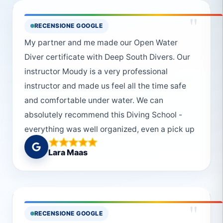
"
RECENSIONE GOOGLE
My partner and me made our Open Water
Diver certificate with Deep South Divers. Our
instructor Moudy is a very professional
instructor and made us feel all the time safe
and comfortable under water. We can
absolutely recommend this Diving School -
everything was well organized, even a pick up
from the hotel was possible. We would choose
Lara Maas
Deep South Divers every single time again!
And thanks to the really helpful and friendly
crew! :)
"
RECENSIONE GOOGLE