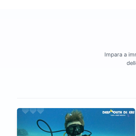
Impara a imme
del