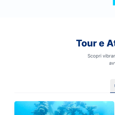
Tour e A
Scopri vibran
av