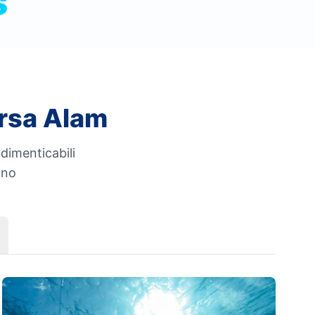
s
arsa Alam
ndimenticabili
ano