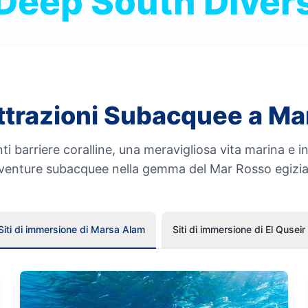
Deep South Diver
ttrazioni Subacquee a M
ti barriere coralline, una meravigliosa vita marina e i
venture subacquee nella gemma del Mar Rosso egizi
Siti di immersione di Marsa Alam
Siti di immersione di El Quseir