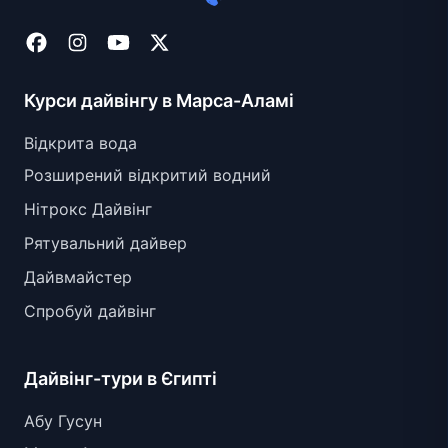
Курси дайвінгу в Марса-Аламі
Відкрита вода
Розширений відкритий водний
Нітрокс Дайвінг
Рятувальний дайвер
Дайвмайстер
Спробуй дайвінг
Дайвінг-тури в Єгипті
Абу Гусун