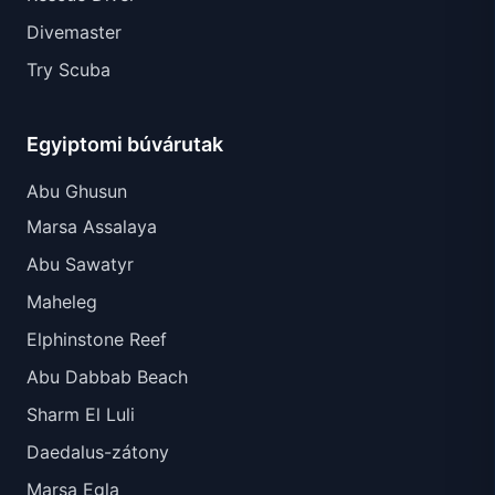
Divemaster
Try Scuba
Egyiptomi búvárutak
Abu Ghusun
Marsa Assalaya
Abu Sawatyr
Maheleg
Elphinstone Reef
Abu Dabbab Beach
Sharm El Luli
Daedalus-zátony
Marsa Egla