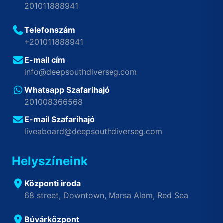
201011888941
Telefonszám
+201011888941
E-mail cím
info@deepsouthdiverseg.com
Whatsapp Szafarihajó
201008366568
E-mail Szafarihajó
liveaboard@deepsouthdiverseg.com
Helyszíneink
Központi iroda
68 street, Downtown, Marsa Alam, Red Sea
Búvárközpont