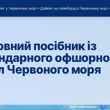
інг у Червоному морі
Дайвінг на лайвборді в Червоному морі
овний посібник із
ендарного офшорно
л Червоного моря