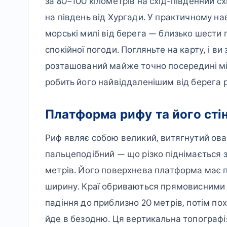
за 80–100 кілометрів на схід-південний сх
на південь від Хургади. У практичному нав
морські милі від берега — близько шести
спокійної погоди. Погляньте на карту, і ви
розташований майже точно посередині м
робить його найвіддаленішим від берега р
Платформа рифу та його сті
Риф являє собою великий, витягнутий ова
пальцеподібний — що різко піднімається 
метрів. Його поверхнева платформа має п
ширину. Краї обриваються прямовисними 
падіння до приблизно 20 метрів, потім по
йде в безодню. Ця вертикальна топографія