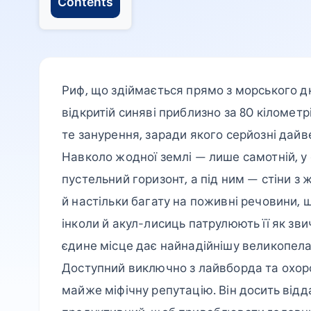
Contents
Риф, що здіймається прямо з морського дн
відкритій синяві приблизно за 80 кіломет
те занурення, заради якого серйозні дай
Навколо жодної землі — лише самотній, у
пустельний горизонт, а під ним — стіни з 
й настільки багату на поживні речовини, щ
інколи й акул-лисиць патрулюють її як зв
єдине місце дає найнадійнішу великопелаг
Доступний виключно з лайвборда та охор
майже міфічну репутацію. Він досить від