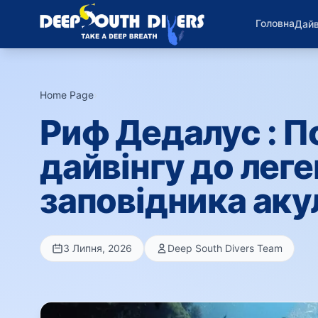
Головна
Дайв
Home Page
›
Риф Дедалус : П
дайвінгу до лег
заповідника аку
3 Липня, 2026
Deep South Divers Team