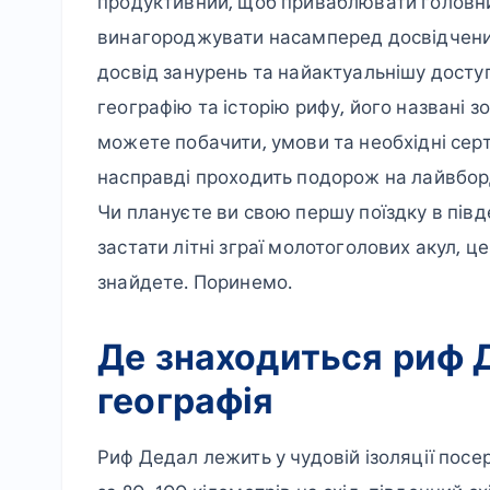
продуктивний, щоб приваблювати головних
винагороджувати насамперед досвідчених
досвід занурень та найактуальнішу досту
географію та історію рифу, його названі з
можете побачити, умови та необхідні серти
насправді проходить подорож на лайвбор
Чи плануєте ви свою першу поїздку в пів
застати літні зграї молотоголових акул, 
знайдете. Поринемо.
Де знаходиться риф 
географія
Риф Дедал лежить у чудовій ізоляції пос