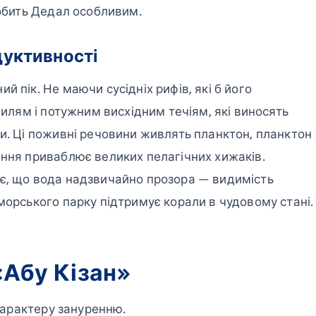
робить Дедал особливим.
дуктивності
 пік. Не маючи сусідніх рифів, які б його
вилям і потужним висхідним течіям, які виносять
ни. Ці поживні речовини живлять планктон, планктон
ення приваблює великих пелагічних хижаків.
ає, що вода надзвичайно прозора — видимість
морського парку підтримує корали в чудовому стані.
«Абу Кізан»
 характеру зануренню.