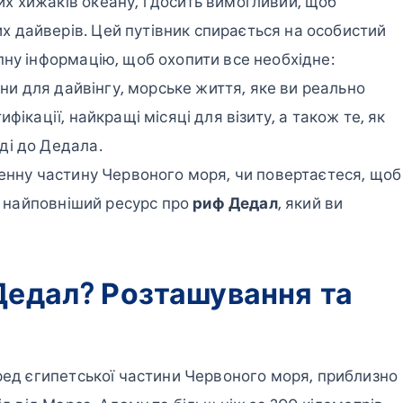
 хижаків океану, і досить вимогливий, щоб
 дайверів. Цей путівник спирається на особистий
пну інформацію, щоб охопити все необхідне:
они для дайвінгу, морське життя, яке ви реально
фікації, найкращі місяці для візиту, а також те, як
ді до Дедала.
денну частину Червоного моря, чи повертаєтеся, щоб
це найповніший ресурс про
риф Дедал
, який ви
Дедал? Розташування та
еред єгипетської частини Червоного моря, приблизно