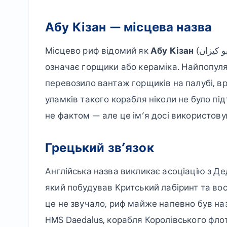
Абу Кізан — місцева назва
Місцево риф відомий як
Абу Кізан
(أبو كيزان), що походить від арабського слова «кізан», що
означає горщики або кераміка. Найпопуля
перевозило вантаж горщиків на палубі, вр
уламків такого корабля ніколи не було пі
не фактом — але це ім’я досі використову
Грецький зв’язок
Англійська назва викликає асоціацію з Д
який побудував Критський лабіринт та вос
це не звучало, риф майже напевно був наз
HMS Daedalus, корабля Королівського фло