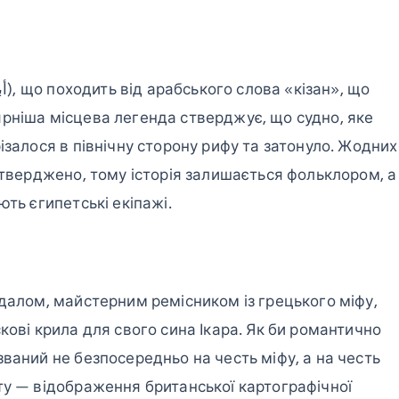
рніша місцева легенда стверджує, що судно, яке
ізалося в північну сторону рифу та затонуло. Жодних
дтверджено, тому історія залишається фольклором, а
ють єгипетські екіпажі.
едалом, майстерним ремісником із грецького міфу,
кові крила для свого сина Ікара. Як би романтично
ваний не безпосередньо на честь міфу, а на честь
ту — відображення британської картографічної