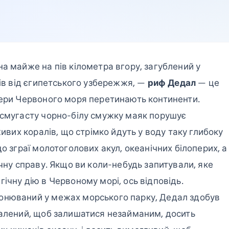
а майже на пів кілометра вгору, загублений у
рів від єгипетського узбережжя, —
риф Дедал
— це
вери Червоного моря перетинають континенти.
 смугасту чорно-білу смужку маяк порушує
живих коралів, що стрімко йдуть у воду таку глибоку
о зграї молотоголових акул, океанічних білоперих, а
ичну справу. Якщо ви коли-небудь запитували, яке
ічну дію в Червоному морі, ось відповідь.
онюваний у межах морського парку, Дедал здобув
далений, щоб залишатися незайманим, досить