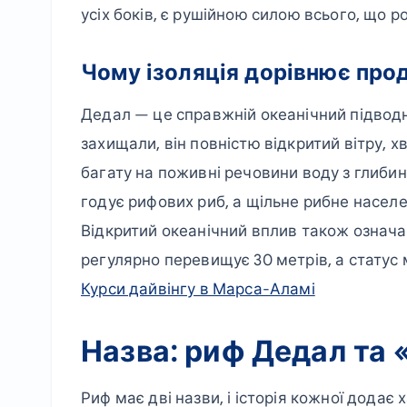
усіх боків, є рушійною силою всього, що 
Чому ізоляція дорівнює про
Дедал — це справжній океанічний підводний
захищали, він повністю відкритий вітру, х
багату на поживні речовини воду з глиби
годує рифових риб, а щільне рибне насел
Відкритий океанічний вплив також означ
регулярно перевищує 30 метрів, а статус 
Курси дайвінгу в Марса-Аламі
Назва: риф Дедал та 
Риф має дві назви, і історія кожної додає