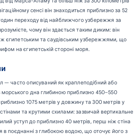
ід від Марса-Аламу та більш ніж за 300 кілометрів
ігаційному сенсі він знаходиться приблизно за 52
 годин переходу від найближчого узбережжя за
 зрозумієте, чому він здається таким диким: він
іж єгипетським та саудівським узбережжями, що
ифом на єгипетській стороні моря.
ни
л — часто описуваний як краплеподібний або
з морського дна глибиною приблизно 450–550
риблизно 1075 метрів у довжину та 300 метрів у
стінами та крутими схилами: зазвичай вертикальне
хилий уступ до приблизно 40 метрів, перш ніж стіна
 в поєднанні з глибокою водою, що оточує його з