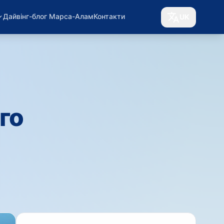
Дайвінг-блог Марса-Алам
Контакти
UK
го