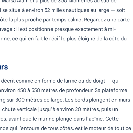
e Marsa Alam et à plus de 300 kilomètres au sud de
 se situe à environ 52 milles nautiques au large — soit
côte la plus proche par temps calme. Regardez une carte
uvage : il est positionné presque exactement à mi-
e, ce qui en fait le récif le plus éloigné de la côte du
urs
t décrit comme en forme de larme ou de doigt — qui
environ 450 à 550 mètres de profondeur. Sa plateforme
ng sur 300 mètres de large. Les bords plongent en murs
 chute verticale jusqu’à environ 20 mètres, puis un
es, avant que le mur ne plonge dans l’abîme. Cette
nde qui l’entoure de tous côtés, est le moteur de tout ce