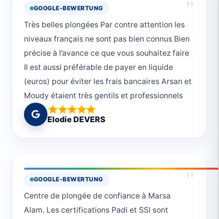
"
GOOGLE-BEWERTUNG
nabyta pozostanie w pamięcii na bardzo
Très belles plongées Par contre attention les
długo. Bardzo wysoki poziom nauczania
niveaux français ne sont pas bien connus Bien
połączony z praktyką sprawi że nie wyjdziesz
précise à l’avance ce que vous souhaitez faire
z wody jako zwykły nurek. Przełamujecie
Il est aussi préférable de payer en liquide
wszystkie bariery,oraz obawy i strach. Poziom
(euros) pour éviter les frais bancaires Arsan et
wyszkolenia personelu, przekazywania
Moudy étaient très gentils et professionnels
wiedzy, oraz humoru deklasuje wszystko i
wszystkich w całym regionie, jeśli nie w całym
Elodie DEVERS
Egipcie. W mojej i nie tylko mojej ocenie
jesteście numer jeden. 10/10 kocich łapek.
Moniczko dziękuję raz jeszcze. i do
ZobaczeniaHello, I would like to thank the
"
GOOGLE-BEWERTUNG
entire Deep South Divers team for the
wonderful few days we spent together. You
Centre de plongée de confiance à Marsa
gave much more than could be expected. And
Alam. Les certifications Padi et SSI sont