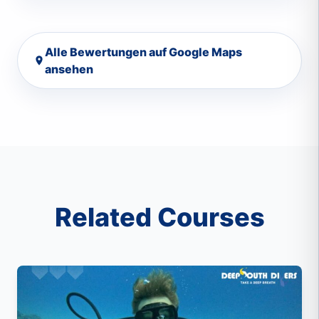
za poczucie bezpieczeństwa jakie nam dają,
ale również za bezpieczeństwo jakie okazują
Alle Bewertungen auf Google Maps
światu pod wodą. Wiele osób zapomina, że
ansehen
jesteśmy w wodzie gośćmi i powinniśmy
okazywać szacunek morzu, dlatego: * niczego
nie dotykamy, * nie przeszkadzamy, * zawsze,
ale to zawsze sprzątamy.Deep South Divers
kochamy Was i już planujemy kolejną wizytę.
Jesteście najlepsi
Related Courses