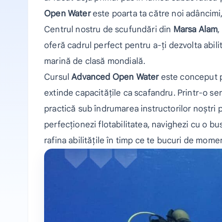
Open Water
este poarta ta către noi adâncimi,
Centrul nostru de scufundări din
Marsa Alam
,
oferă cadrul perfect pentru a-ți dezvolta abilit
marină de clasă mondială.
Cursul
Advanced Open Water
este conceput pe
extinde capacitățile ca scafandru. Printr-o s
practică sub îndrumarea instructorilor noștri pr
perfecționezi flotabilitatea, navighezi cu o b
rafina abilitățile în timp ce te bucuri de mome