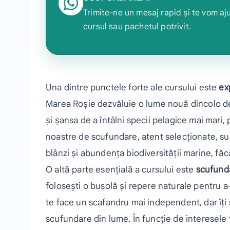
Trimite-ne un mesaj rapid și te vom aju
cursul sau pachetul potrivit.
Una dintre punctele forte ale cursului este
ex
Marea Roșie dezvăluie o lume nouă dincolo de 1
și șansa de a întâlni specii pelagice mai mari,
noastre de scufundare, atent selecționate, sun
blânzi și abundența biodiversității marine, fă
O altă parte esențială a cursului este
scufund
folosești o busolă și repere naturale pentru a
te face un scafandru mai independent, dar îți 
scufundare din lume. În funcție de interesele t