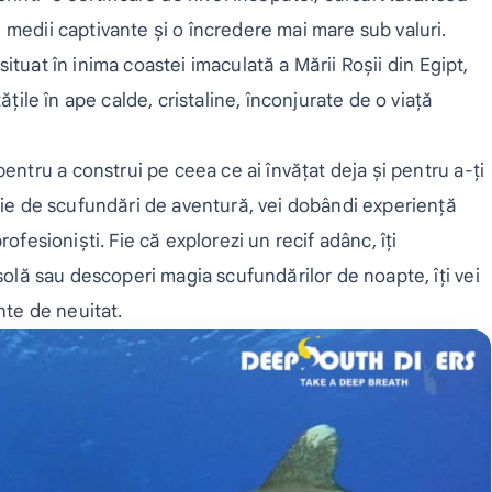
 medii captivante și o încredere mai mare sub valuri.
 situat în inima coastei imaculată a Mării Roșii din Egipt,
ățile în ape calde, cristaline, înconjurate de o viață
ntru a construi pe ceea ce ai învățat deja și pentru a-ți
erie de scufundări de aventură, vei dobândi experiență
ofesioniști. Fie că explorezi un recif adânc, îți
usolă sau descoperi magia scufundărilor de noapte, îți vei
nte de neuitat.