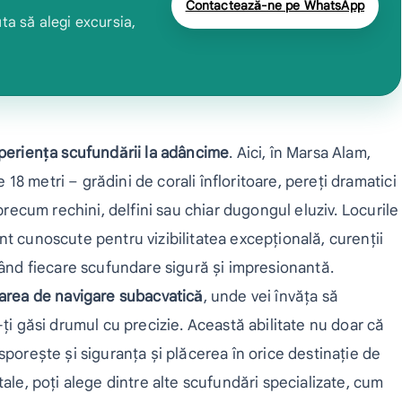
Contactează-ne pe WhatsApp
ta să alegi excursia,
periența scufundării la adâncime
. Aici, în Marsa Alam,
8 metri – grădini de corali înfloritoare, pereți dramatici
 precum rechini, delfini sau chiar dugongul eluziv. Locurile
t cunoscute pentru vizibilitatea excepțională, curenții
când fiecare scufundare sigură și impresionantă.
area de navigare subacvatică
, unde vei învăța să
-ți găsi drumul cu precizie. Această abilitate nu doar că
sporește și siguranța și plăcerea în orice destinație de
ale, poți alege dintre alte scufundări specializate, cum