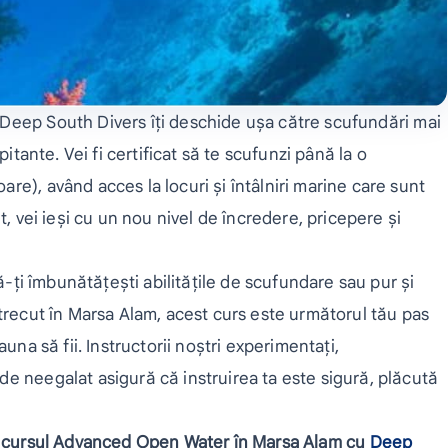
Deep South Divers îți deschide ușa către scufundări mai
pitante. Vei fi certificat să te scufunzi până la o
e), având acces la locuri și întâlniri marine care sunt
t, vei ieși cu un nou nivel de încredere, pricepere și
să-ți îmbunătățești abilitățile de scufundare sau pur și
trecut în Marsa Alam, acest curs este următorul tău pas
una să fii. Instructorii noștri experimentați,
e neegalat asigură că instruirea ta este sigură, plăcută
la cursul Advanced Open Water în Marsa Alam cu
Deep