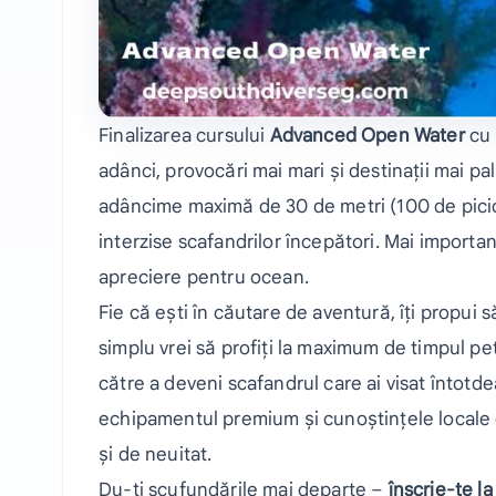
Finalizarea cursului
Advanced Open Water
cu 
adânci, provocări mai mari și destinații mai pal
adâncime maximă de 30 de metri (100 de picioar
interzise scafandrilor începători. Mai importan
apreciere pentru ocean.
Fie că ești în căutare de aventură, îți propui 
simplu vrei să profiți la maximum de timpul pe
către a deveni scafandrul care ai visat întotdea
echipamentul premium și cunoștințele locale d
și de neuitat.
Du-ți scufundările mai departe –
înscrie-te 