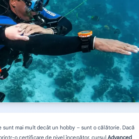
e sunt mai mult decât un hobby – sunt o călătorie. Dacă
rintr-o certificare de nivel începător, cursul
Advanced