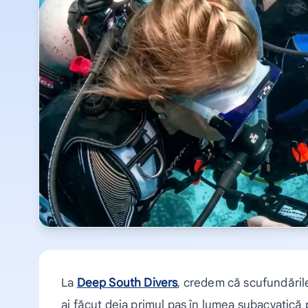
La
Deep South Divers
, credem că scufundăril
ai făcut deja primul pas în lumea subacvatică p