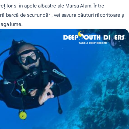
ților și în apele albastre ale Marsa Alam. Între
tră barcă de scufundări, vei savura băuturi răcoritoare și
reaga lume.