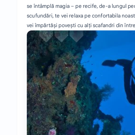
se întâmplă magia – pe recife, de-a lungul pere
scufundări, te vei relaxa pe confortabila noas
vei împărtăși povești cu alți scafandri din înt