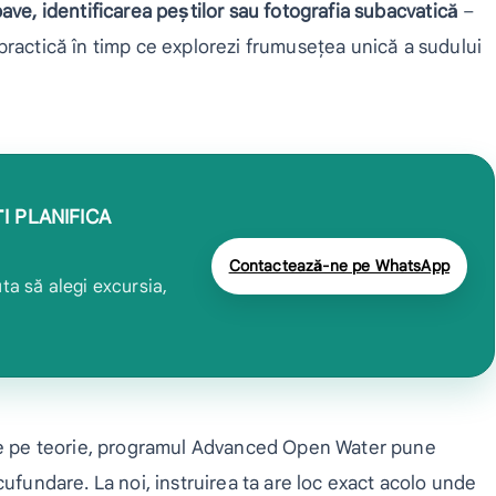
ve, identificarea peștilor sau fotografia subacvatică
–
practică în timp ce explorezi frumusețea unică a sudului
I PLANIFICA
Contactează-ne pe WhatsApp
ta să alegi excursia,
ate pe teorie, programul Advanced Open Water pune
cufundare. La noi, instruirea ta are loc exact acolo unde