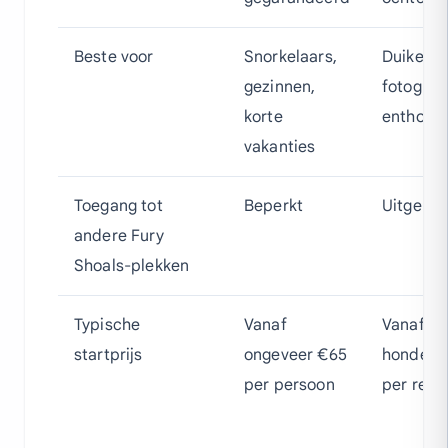
Beste voor
Snorkelaars,
Duikers,
gezinnen,
fotograf
korte
enthousi
vakanties
Toegang tot
Beperkt
Uitgebre
andere Fury
Shoals-plekken
Typische
Vanaf
Vanaf en
startprijs
ongeveer €65
honderde
per persoon
per reis