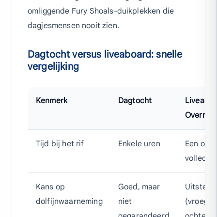
omliggende Fury Shoals-duikplekken die
dagjesmensen nooit zien.
Dagtocht versus liveaboard: snelle
vergelijking
Kenmerk
Dagtocht
Liveaboa
Overnac
Tijd bij het rif
Enkele uren
Een of m
volledig
Kans op
Goed, maar
Uitsteke
dolfijnwaarneming
niet
(vroege
gegarandeerd
ochtend