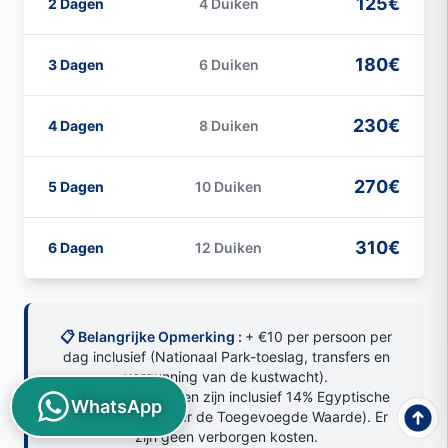
125€
2 Dagen
4 Duiken
180€
3 Dagen
6 Duiken
230€
4 Dagen
8 Duiken
270€
5 Dagen
10 Duiken
310€
6 Dagen
12 Duiken
📋 Belangrijke Opmerking :
+ €10 per persoon per
dag inclusief (Nationaal Park-toeslag, transfers en
vergunning van de kustwacht).
Alle vermelde prijzen zijn inclusief 14% Egyptische
WhatsApp
btw (Belasting over de Toegevoegde Waarde). Er
zijn geen verborgen kosten.