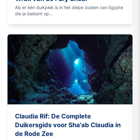
Als er één duikplek is in het diepe zuiden van Egypte
die je beloont op...
Claudia Rif: De Complete
Duikersgids voor Sha'ab Claudia in
de Rode Zee