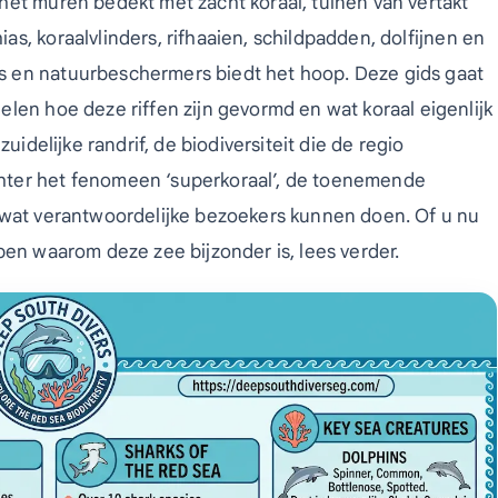
het muren bedekt met zacht koraal, tuinen van vertakt
as, koraalvlinders, rifhaaien, schildpadden, dolfijnen en
s en natuurbeschermers biedt het hoop. Deze gids gaat
len hoe deze riffen zijn gevormd en wat koraal eigenlijk
uidelijke randrif, de biodiversiteit die de regio
hter het fenomeen ‘superkoraal’, de toenemende
 wat verantwoordelijke bezoekers kunnen doen. Of u nu
pen waarom deze zee bijzonder is, lees verder.