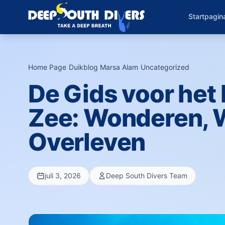
Startpagin
Home Page
›
Duikblog Marsa Alam
›
Uncategorized
›
De Gids voor het 
Zee: Wonderen, W
Overleven
juli 3, 2026
Deep South Divers Team