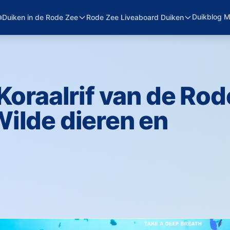
a
Duikblog 
Duiken in de Rode Zee
Rode Zee Liveaboard Duiken
Koraalrif van de Rod
ilde dieren en