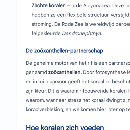
Zachte koralen
– orde Alcyonacea. Deze bo
hebben ze een flexibele structuur, verstijf
stroming. De Rode Zee is wereldwijd beroem
felgekleurde
Dendronephthya
.
De zoöxanthellen-partnerschap
De geheime motor van het rif is een partnersc
genaamd
zoöxanthellen
. Door fotosynthese l
en in ruil daarvoor geeft het koraal ze besch
zijn kleur. Dit is waarom rifbouwende korale
waarom, wanneer stress het koraal dwingt zijn 
koraalverbleking, en we komen hier later op t
Hoe koralen zich voeden