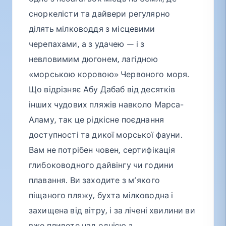
сноркелісти та дайвери регулярно
ділять мілководдя з місцевими
черепахами, а з удачею — і з
невловимим дюгонем, лагідною
«морською коровою» Червоного моря.
Що відрізняє Абу Дабаб від десятків
інших чудових пляжів навколо Марса-
Аламу, так це рідкісне поєднання
доступності та дикої морської фауни.
Вам не потрібен човен, сертифікація
глибоководного дайвінгу чи години
плавання. Ви заходите з м’якого
піщаного пляжу, бухта мілководна і
захищена від вітру, і за лічені хвилини ви
вже пливете над однією з