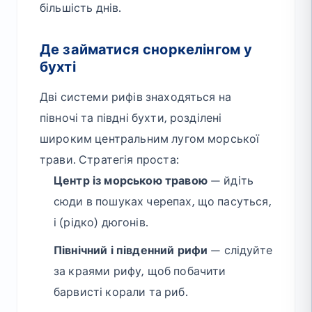
більшість днів.
Де займатися сноркелінгом у
бухті
Дві системи рифів знаходяться на
півночі та півдні бухти, розділені
широким центральним лугом морської
трави. Стратегія проста:
Центр із морською травою
— йдіть
сюди в пошуках черепах, що пасуться,
і (рідко) дюгонів.
Північний і південний рифи
— слідуйте
за краями рифу, щоб побачити
барвисті корали та риб.