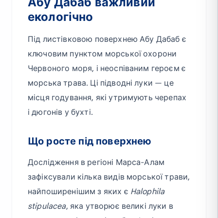
Абу Дабаб важливий
екологічно
Під листівковою поверхнею Абу Дабаб є
ключовим пунктом морської охорони
Червоного моря, і неоспіваним героєм є
морська трава. Ці підводні луки — це
місця годування, які утримують черепах
і дюгонів у бухті.
Що росте під поверхнею
Дослідження в регіоні Марса-Алам
зафіксували кілька видів морської трави,
найпоширенішим з яких є
Halophila
stipulacea
, яка утворює великі луки в