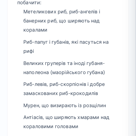
побачити:
Метеликових риб, риб-ангелів і
банерних риб, що ширяють над
коралами
Риб-папуг і губанів, які пасуться на
рифі
Великих груперів та іноді губаня-
наполеона (маорійського губана)
Риб-левів, риб-скорпіонів і добре
замаскованих риб-крокодилів
Мурен, що визирають із розщілин
Антіасів, що ширяють хмарами над
кораловими головами