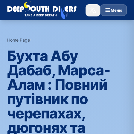
Меню
Home Page
›
Бухта Абу
Дабаб, Марса-
Алам : Повний
путівник по
черепахах,
дюгонях та