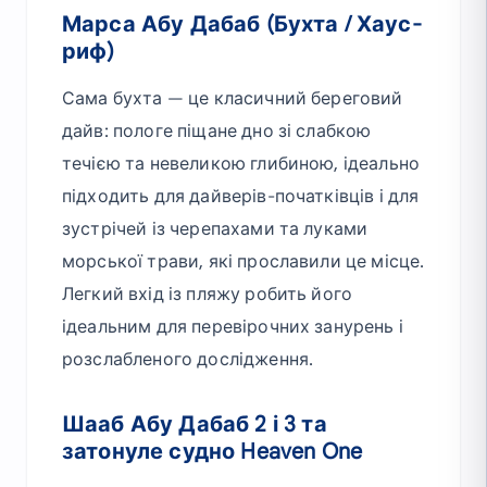
Марса Абу Дабаб (Бухта / Хаус-
риф)
Сама бухта — це класичний береговий
дайв: пологе піщане дно зі слабкою
течією та невеликою глибиною, ідеально
підходить для дайверів-початківців і для
зустрічей із черепахами та луками
морської трави, які прославили це місце.
Легкий вхід із пляжу робить його
ідеальним для перевірочних занурень і
розслабленого дослідження.
Шааб Абу Дабаб 2 і 3 та
затонуле судно Heaven One