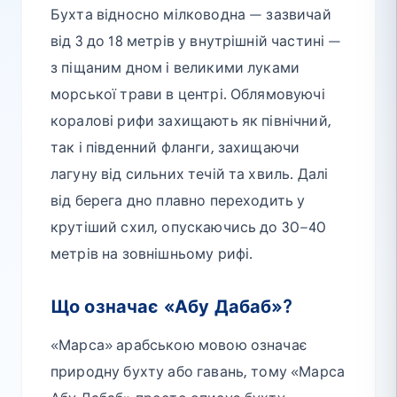
Бухта відносно мілководна — зазвичай
від 3 до 18 метрів у внутрішній частині —
з піщаним дном і великими луками
морської трави в центрі. Облямовуючі
коралові рифи захищають як північний,
так і південний фланги, захищаючи
лагуну від сильних течій та хвиль. Далі
від берега дно плавно переходить у
крутіший схил, опускаючись до 30–40
метрів на зовнішньому рифі.
Що означає «Абу Дабаб»?
«Марса» арабською мовою означає
природну бухту або гавань, тому «Марса