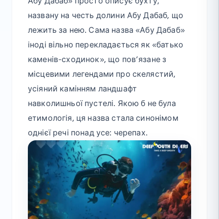
Абу Дабаб» просто описує бухту,
названу на честь долини Абу Дабаб, що
лежить за нею. Сама назва «Абу Дабаб»
іноді вільно перекладається як «батько
каменів-сходинок», що пов’язане з
місцевими легендами про скелястий,
усіяний камінням ландшафт
навколишньої пустелі. Якою б не була
етимологія, ця назва стала синонімом
однієї речі понад усе: черепах.