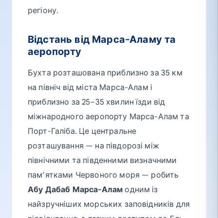
регіону.
Відстань від Марса-Аламу та
аеропорту
Бухта розташована приблизно за 35 км
на північ від міста Марса-Алам і
приблизно за 25–35 хвилин їзди від
міжнародного аеропорту Марса-Алам та
Порт-Галіба. Це центральне
розташування — на півдорозі між
північними та південними визначними
пам’ятками Червоного моря — робить
Абу Дабаб Марса-Алам
одним із
найзручніших морських заповідників для