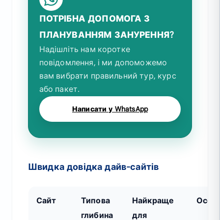
ПОТРІБНА ДОПОМОГА З
ПЛАНУВАННЯМ ЗАНУРЕННЯ?
Надішліть нам коротке
повідомлення, і ми допоможемо
вам вибрати правильний тур, курс
або пакет.
Написати у WhatsApp
Швидка довідка дайв-сайтів
Сайт
Типова
Найкраще
Особл
глибина
для