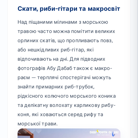
Скати, риби-гітари та макросвіт
Над піщаними мілинами з морською
травою часто можна помітити великих
орлиних скатів, що пропливають повз,
або нешкідливих риб-гітар, які
відпочивають на дні. Для підводних
фотографів Абу Дабаб також є макро-
раєм — терплячі спостерігачі можуть
знайти примарних риб-трубок,
рідкісного колючого морського коника
та делікатну волохату карликову рибу-
коня, які ховаються серед рифу та
морської трави.