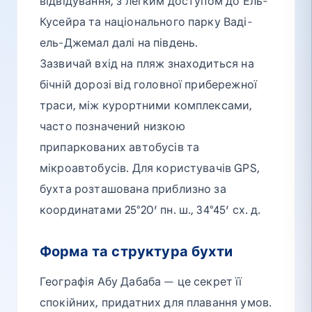
відвідування, з легким доступом до Ель-
Кусейра та національного парку Ваді-
ель-Джемал далі на південь.
Зазвичай вхід на пляж знаходиться на
бічній дорозі від головної прибережної
траси, між курортними комплексами,
часто позначений низкою
припаркованих автобусів та
мікроавтобусів. Для користувачів GPS,
бухта розташована приблизно за
координатами 25°20′ пн. ш., 34°45′ сх. д.
Форма та структура бухти
Географія Абу Дабаба — це секрет її
спокійних, придатних для плавання умов.