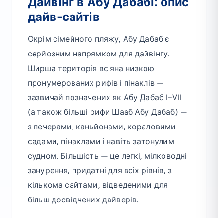
Дайвінг в Абу Дабабі: опис
дайв-сайтів
Окрім сімейного пляжу, Абу Дабаб є
серйозним напрямком для дайвінгу.
Ширша територія всіяна низкою
пронумерованих рифів і пінаклів —
зазвичай позначених як Абу Дабаб I–VIII
(а також більші рифи Шааб Абу Дабаб) —
з печерами, каньйонами, кораловими
садами, пінаклами і навіть затонулим
судном. Більшість — це легкі, мілководні
занурення, придатні для всіх рівнів, з
кількома сайтами, відведеними для
більш досвідчених дайверів.