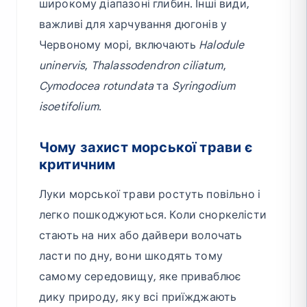
широкому діапазоні глибин. Інші види,
важливі для харчування дюгонів у
Червоному морі, включають
Halodule
uninervis
,
Thalassodendron ciliatum
,
Cymodocea rotundata
та
Syringodium
isoetifolium
.
Чому захист морської трави є
критичним
Луки морської трави ростуть повільно і
легко пошкоджуються. Коли сноркелісти
стають на них або дайвери волочать
ласти по дну, вони шкодять тому
самому середовищу, яке приваблює
дику природу, яку всі приїжджають