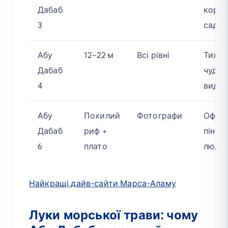
Дабаб
кора
3
сад
Абу
12–22 м
Всі рівні
Тихий
Дабаб
чудов
4
видим
Абу
Похилий
Фотографи
Офшо
Дабаб
риф +
пінак
6
плато
люде
Найкращі дайв-сайти Марса-Аламу
Луки морської трави: чому