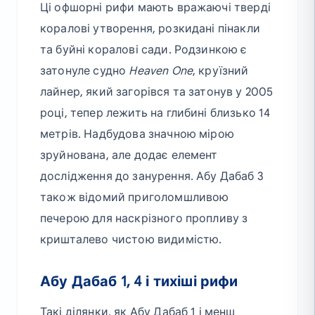
Ці офшорні рифи мають вражаючі тверді
коралові утворення, розкидані пінакли
та буйні коралові сади. Родзинкою є
затонуле судно
Heaven One
, круїзний
лайнер, який загорівся та затонув у 2005
році, тепер лежить на глибині близько 14
метрів. Надбудова значною мірою
зруйнована, але додає елемент
дослідження до занурення. Абу Дабаб 3
також відомий приголомшливою
печерою для наскрізного пропливу з
кришталево чистою видимістю.
Абу Дабаб 1, 4 і тихіші рифи
Такі ділянки, як Абу Дабаб 1 і менш