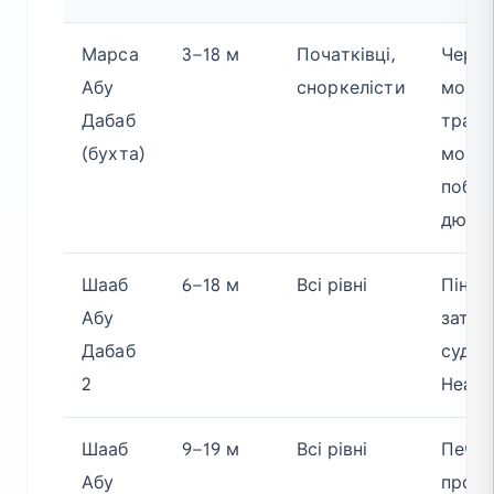
Марса
3–18 м
Початківці,
Череп
Абу
сноркелісти
морс
Дабаб
трава
(бухта)
можли
побач
дюго
Шааб
6–18 м
Всі рівні
Пінак
Абу
затон
Дабаб
судно
2
Heave
Шааб
9–19 м
Всі рівні
Печер
Абу
пропл