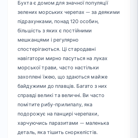
Бухта є домом для значної популяції
зелених морських черепах — за деякими
підрахунками, понад 120 особин,
більшість з яких є постійними
мешканцями і регулярно
спостерігаються. Ці стародавні
навігатори мирно пасуться на луках
морської трави, часто настільки
захоплені їжею, що здаються майже
байдужими до плавців. Багато з них
справді великі та величні. Ви часто
помітите рибу-прилипалу, яка
подорожує на панцирі черепахи,
харчуючись паразитами — маленька
деталь, яка тішить сноркелістів.