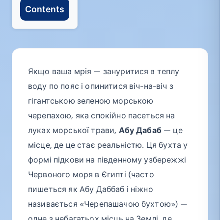
Contents
Якщо ваша мрія — зануритися в теплу
воду по пояс і опинитися віч-на-віч з
гігантською зеленою морською
черепахою, яка спокійно пасеться на
луках морської трави,
Абу Дабаб
— це
місце, де це стає реальністю. Ця бухта у
формі підкови на південному узбережжі
Червоного моря в Єгипті (часто
пишеться як Абу Даббаб і ніжно
називається «Черепашачою бухтою») —
одне з небагатьох місць на Землі, де