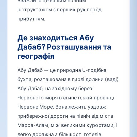
Вважайте це вашим повним
інструктажем з перших рук перед
прибуттям.
Де знаходиться Абу
Дабаб? Розташування та
географія
Абу Дабаб — це природна U-подібна
бухта, розташована в гирлі долини (ваді)
Абу Дабаб, на західному березі
Червоного моря в єгипетській провінції
Червоне Море. Вона лежить уздовж
прибережної дороги на північ від міста
Марса-Алам, між великими курортами, і
легко досяжна з більшості готелів