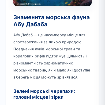
Знаменита морська фауна
Абу Дабаба
Абу Дабаб — це насамперед місце для
спостереження за дикою природою.
Поєднання луків морської трави та
коралових рифів підтримує щільність і
різноманітність харизматичних
морських тварин, якій мало які доступні
з берега місця можуть зрівнятися.
Зелені морські черепахи:
головні місцеві зірки