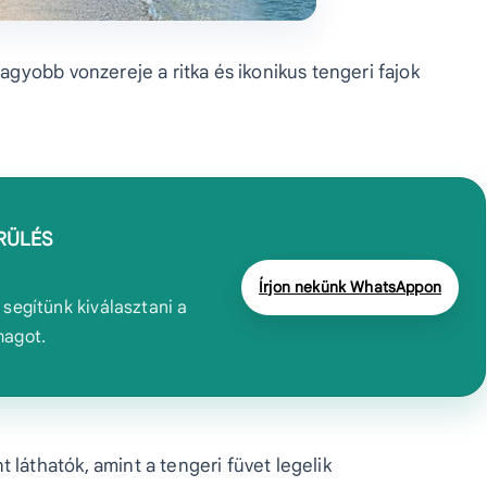
gyobb vonzereje a ritka és ikonikus tengeri fajok
RÜLÉS
Írjon nekünk WhatsAppon
segítünk kiválasztani a
magot.
láthatók, amint a tengeri füvet legelik