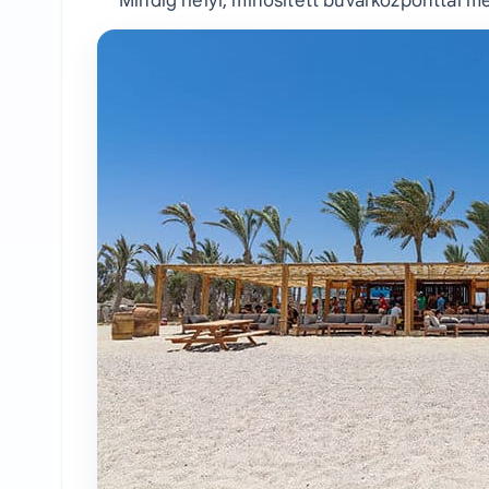
Mindig helyi, minősített búvárközponttal m