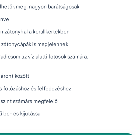
elhetők meg, nagyon barátságosak
enve
n zátonyhal a korallkertekben
, zátonycápák is megjelennek
radicsom az víz alatti fotósok számára.
yáron) között
is fotózáshoz és felfedezéshez
szint számára megfelelő
 be- és kijutással