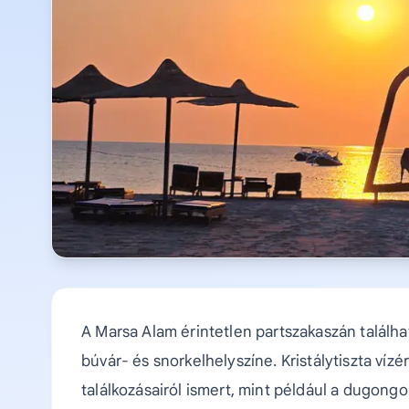
A Marsa Alam érintetlen partszakaszán talál
búvár- és snorkelhelyszíne. Kristálytiszta vízé
találkozásairól ismert, mint például a dugongok