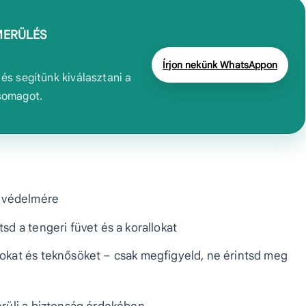
MERÜLÉS
Írjon nekünk WhatsAppon
és segítünk kiválasztani a
somagot.
k védelmére
sd a tengeri füvet és a korallokat
gokat és teknősöket – csak megfigyeld, ne érintsd meg