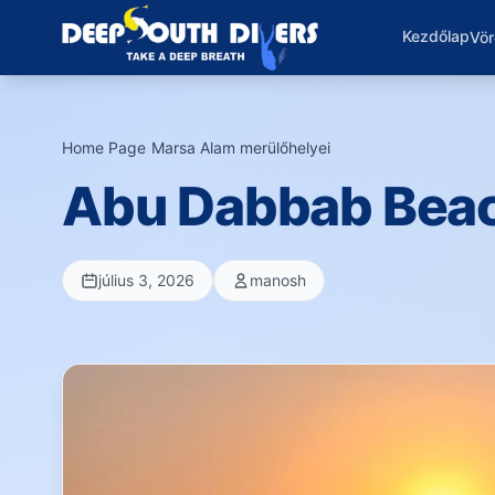
Kezdőlap
Vör
Home Page
›
Marsa Alam merülőhelyei
›
Abu Dabbab Bea
július 3, 2026
manosh