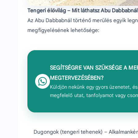
Tengeri élővilág – Mit láthatsz Abu Dabbabnál
Az Abu Dabbabnál történő merülés egyik legna
megfigyelésének lehetősége:
SEGÍTSÉGRE VAN SZÜKSÉGE A ME
MEGTERVEZÉSÉBEN?
Küldjön nekünk egy gyors üzenetet, és 
megfelelő utat, tanfolyamot vagy cso
Dugongok (tengeri tehenek) – Alkalmanként 