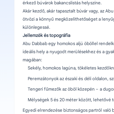
érkező búvárok bakancslistás helyszíne.
Akár kezdő, akár tapasztalt búvár vagy, az Abu
ötvözi a könnyű megközelíthetőséget a lenyűgöz
különlegessé.
Jellemzők és topográfia
Abu Dabbab egy homokos aljú öböllel rendelke
ideális hely a nyugodt merülésekhez és a gyak
magában:
Sekély, homokos lagúna, tökéletes kezdők
Peremzátonyok az északi és déli oldalon, sz
Tengeri fűmezők az öböl közepén – a dugon
Mélységek 5 és 20 méter között, lehetővé t
Egyedi elrendezése biztonságos partról való be