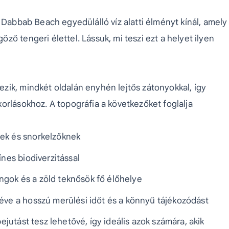
 Dabbab Beach egyedülálló víz alatti élményt kínál, amely
ő tengeri élettel. Lássuk, mi teszi ezt a helyet ilyen
zik, mindkét oldalán enyhén lejtős zátonyokkal, így
orlásokhoz. A topográfia a következőket foglalja
nek és snorkelzőknek
ínes biodiverzitással
gok és a zöld teknősök fő élőhelye
éve a hosszú merülési időt és a könnyű tájékozódást
jutást tesz lehetővé, így ideális azok számára, akik