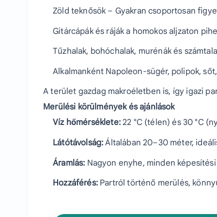
Zöld teknősök – Gyakran csoportosan figy
Gitárcápák és ráják a homokos aljzaton pih
Tűzhalak, bohóchalak, murénák és számtala
Alkalmanként Napoleon-sügér, polipok, sőt
A terület gazdag makroéletben is, így igazi pa
Merülési körülmények és ajánlások
Víz hőmérséklete:
22 °C (télen) és 30 °C (n
Látótávolság:
Általában 20–30 méter, ideál
Áramlás:
Nagyon enyhe, minden képesítési 
Hozzáférés:
Partról történő merülés, könnyű