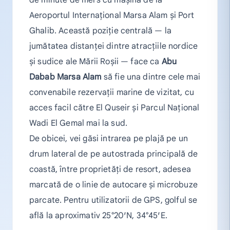
Aeroportul Internațional Marsa Alam și Port
Ghalib. Această poziție centrală — la
jumătatea distanței dintre atracțiile nordice
și sudice ale Mării Roșii — face ca
Abu
Dabab Marsa Alam
să fie una dintre cele mai
convenabile rezervații marine de vizitat, cu
acces facil către El Quseir și Parcul Național
Wadi El Gemal mai la sud.
De obicei, vei găsi intrarea pe plajă pe un
drum lateral de pe autostrada principală de
coastă, între proprietăți de resort, adesea
marcată de o linie de autocare și microbuze
parcate. Pentru utilizatorii de GPS, golful se
află la aproximativ 25°20′N, 34°45′E.