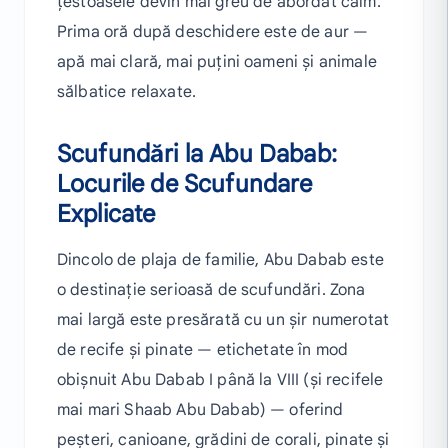
țestoasele devin mai greu de abordat calm.
Prima oră după deschidere este de aur —
apă mai clară, mai puțini oameni și animale
sălbatice relaxate.
Scufundări la Abu Dabab:
Locurile de Scufundare
Explicate
Dincolo de plaja de familie, Abu Dabab este
o destinație serioasă de scufundări. Zona
mai largă este presărată cu un șir numerotat
de recife și pinate — etichetate în mod
obișnuit Abu Dabab I până la VIII (și recifele
mai mari Shaab Abu Dabab) — oferind
peșteri, canioane, grădini de corali, pinate și