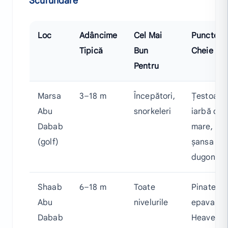
Scufundare
Loc
Adâncime
Cel Mai
Puncte
Tipică
Bun
Cheie
Pentru
Marsa
3–18 m
Începători,
Țestoase
Abu
snorkeleri
iarbă de
Dabab
mare,
(golf)
șansa
dugongul
Shaab
6–18 m
Toate
Pinate,
Abu
nivelurile
epava
Dabab
Heaven