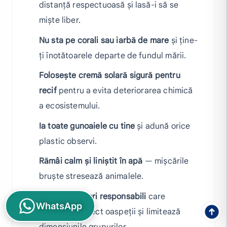
distanță respectuoasă și lasă-i să se
miște liber.
Nu sta pe corali sau iarbă de mare
și ține-
ți înotătoarele departe de fundul mării.
Folosește cremă solară sigură pentru
recif
pentru a evita deteriorarea chimică
a ecosistemului.
Ia toate gunoaiele cu tine
și adună orice
plastic observi.
Rămâi calm și liniștit în apă
— mișcările
bruște stresează animalele.
Alege operatori responsabili
care
WhatsApp
instruiesc corect oaspeții și limitează
dimensiunile grupurilor.