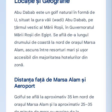
Locație și Geografie
Abu Dabab este un golf natural în formă de
U, situat la gura văii (wadi) Abu Dabab, pe
țărmul vestic al Mării Roșii, în Guvernoratul
Mării Roșii din Egipt. Se află de-a lungul
drumului de coastă la nord de orașul Marsa
Alam, ascuns între resorturi mari și ușor
accesibil din majoritatea hotelurilor din
zonă.
Distanța față de Marsa Alam și
Aeroport
Golful se află la aproximativ 35 km nord de
orașul Marsa Alam și la aproximativ 25–35
de minute de mers cu mașina de la