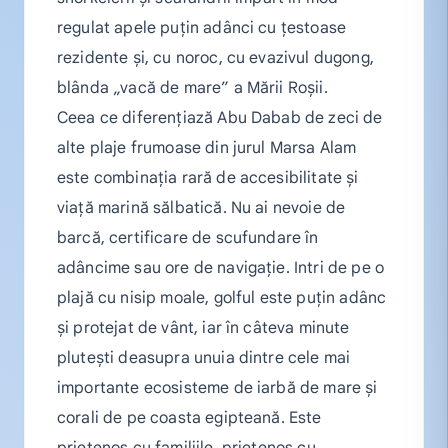
regulat apele puțin adânci cu țestoase
rezidente și, cu noroc, cu evazivul dugong,
blânda „vacă de mare” a Mării Roșii.
Ceea ce diferențiază Abu Dabab de zeci de
alte plaje frumoase din jurul Marsa Alam
este combinația rară de accesibilitate și
viață marină sălbatică. Nu ai nevoie de
barcă, certificare de scufundare în
adâncime sau ore de navigație. Intri de pe o
plajă cu nisip moale, golful este puțin adânc
și protejat de vânt, iar în câteva minute
plutești deasupra unuia dintre cele mai
importante ecosisteme de iarbă de mare și
corali de pe coasta egipteană. Este
prietenos cu familiile, prietenos cu