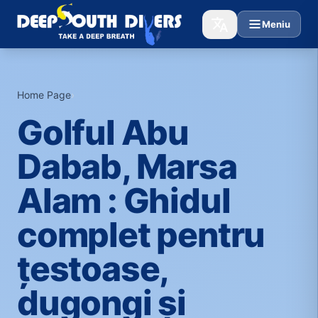
Meniu
Home Page
›
Golful Abu
Dabab, Marsa
Alam : Ghidul
complet pentru
țestoase,
dugongi și