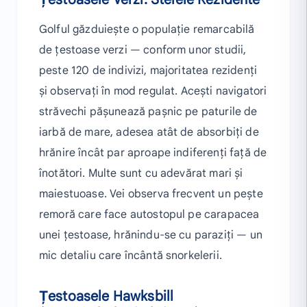
Golful găzduiește o populație remarcabilă
de țestoase verzi — conform unor studii,
peste 120 de indivizi, majoritatea rezidenți
și observați în mod regulat. Acești navigatori
străvechi pășunează pașnic pe paturile de
iarbă de mare, adesea atât de absorbiți de
hrănire încât par aproape indiferenți față de
înotători. Multe sunt cu adevărat mari și
maiestuoase. Vei observa frecvent un pește
remoră care face autostopul pe carapacea
unei țestoase, hrănindu-se cu paraziți — un
mic detaliu care încântă snorkelerii.
Țestoasele Hawksbill