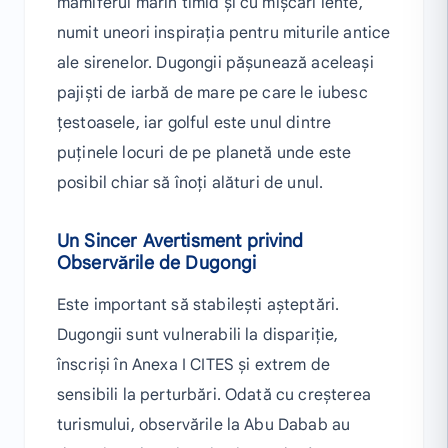
mamiferul marin timid și cu mișcări lente,
numit uneori inspirația pentru miturile antice
ale sirenelor. Dugongii pășunează aceleași
pajiști de iarbă de mare pe care le iubesc
țestoasele, iar golful este unul dintre
puținele locuri de pe planetă unde este
posibil chiar să înoți alături de unul.
Un Sincer Avertisment privind
Observările de Dugongi
Este important să stabilești așteptări.
Dugongii sunt vulnerabili la dispariție,
înscriși în Anexa I CITES și extrem de
sensibili la perturbări. Odată cu creșterea
turismului, observările la Abu Dabab au