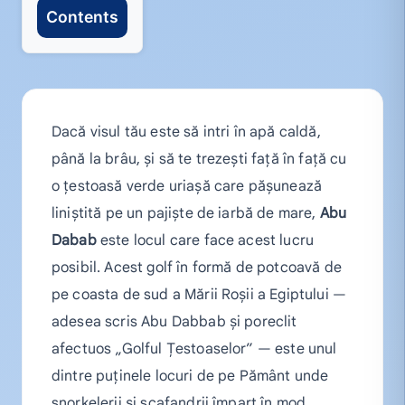
Contents
Dacă visul tău este să intri în apă caldă,
până la brâu, și să te trezești față în față cu
o țestoasă verde uriașă care pășunează
liniștită pe un pajiște de iarbă de mare,
Abu
Dabab
este locul care face acest lucru
posibil. Acest golf în formă de potcoavă de
pe coasta de sud a Mării Roșii a Egiptului —
adesea scris Abu Dabbab și poreclit
afectuos „Golful Țestoaselor” — este unul
dintre puținele locuri de pe Pământ unde
snorkelerii și scafandrii împart în mod