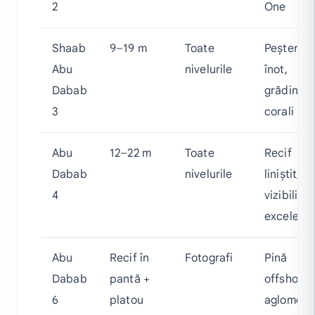
2
One
Shaab
9–19 m
Toate
Peșteră 
Abu
nivelurile
înot,
Dabab
grădină 
3
corali
Abu
12–22 m
Toate
Recif
Dabab
nivelurile
liniștit,
4
vizibilitat
excelent
Abu
Recif în
Fotografi
Pină
Dabab
pantă +
offshore,
6
platou
aglomera